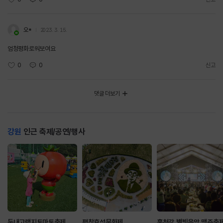
오*
2023. 3. 15.
엄청평화로워보여요
0
0
신고
댓글 더보기
강원
인근 축제/공연/행사
둔내고랭지토마토축제
평창효석문화제
홍천강 별빛음악 맥주축