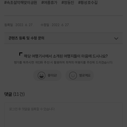
#속초설악해맞이공원
#여름휴가
#정동진
#횡성호수길
등록일 : 2022. 6. 27.
수정일 : 2022. 6. 27.
콘텐츠 등록 및 수정 문의
국내디지털마케팅팀
033-371-2867
해당 여행기사에서 소개된 여행지들이 마음에 드시나요?
평가를 해주시면 개인화 추천 시 활용하여 최적의 여행지를 추천해 드리겠습니다.
좋아요!
별로예요
댓글
(
11
건)