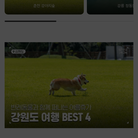
춘천 강아지숲
강릉 정동진