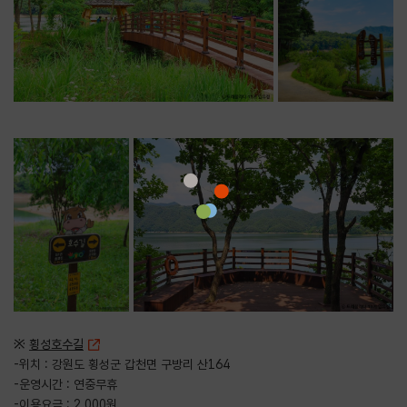
※
횡성호수길
-위치 : 강원도 횡성군 갑천면 구방리 산164
-운영시간 : 연중무휴
-이용요금 : 2,000원