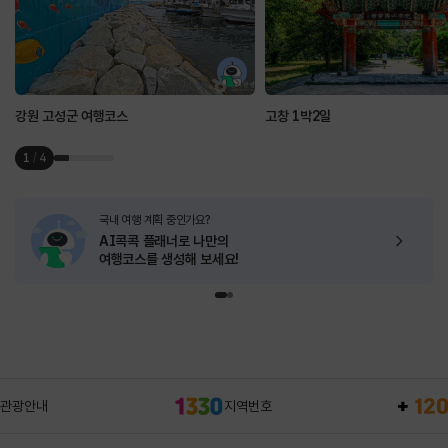
강원 고성군 여행코스
고창 1박2일
1
/
4
국내 여행 계획 중인가요?
AI콕콕 플래너로
나만의
여행코스를 생성해 보세요!
관광안내
지역번호