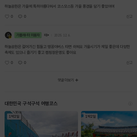
하늘공원은 가을에 특히아름다워서 코스모스등 가을 풍경을 담기 좋았어여
0
0
신고
가볼래-터 이용자
태*
2025. 12. 6.
하늘공원은 걸어가긴 힘들고 맹꽁이버스 타면 쉬워요 가을시기가 제일 좋은데 다양한
축제도 있으니 즐기기 좋고 캠핑장운영도 좋아요
0
0
신고
댓글 더보기
대한민국 구석구석 여행코스
1박2일
1박2일