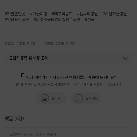
#가볼만한곳
#가을여행
#대구하중도
#댑싸리공원
#서울하늘공원
#양산황산공원
#의령호국의병의숲친수공원
#전국
등록일 : 2025. 9. 23.
수정일 : 2025. 9. 23.
콘텐츠 등록 및 수정 문의
국내디지털마케팅팀
033-371-2867
해당 여행기사에서 소개된 여행지들이 마음에 드시나요?
평가를 해주시면 개인화 추천 시 활용하여 최적의 여행지를 추천해 드리겠습니다.
좋아요!
별로예요
댓글
(
6
건)