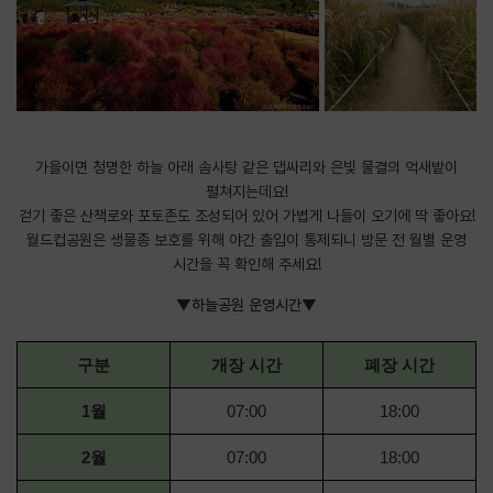
가을이면 청명한 하늘 아래 솜사탕 같은 댑싸리와 은빛 물결의 억새밭이
펼쳐지는데요!
걷기 좋은 산책로와 포토존도 조성되어 있어 가볍게 나들이 오기에 딱 좋아요!
월드컵공원은 생물종 보호를 위해 야간 출입이 통제되니 방문 전 월별 운영
시간을 꼭 확인해 주세요!
▼하늘공원 운영시간▼
구분
개장 시간
폐장 시간
1월
07:00
18:00
2월
07:00
18:00