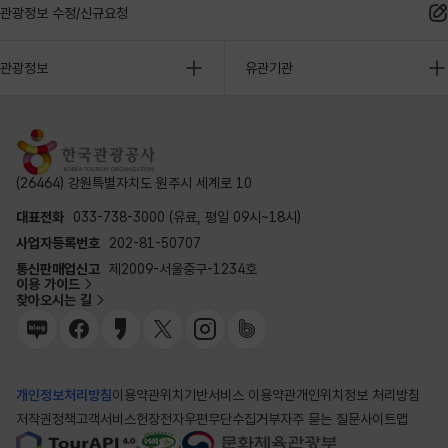
관광정보 수정/신규요청
관광정보
유관기관
(26464) 강원특별자치도 원주시 세계로 10
대표전화
033-738-3000 (유료, 평일 09시~18시)
사업자등록번호
202-81-50707
통신판매업신고
제2009-서울중구-1234호
이용 가이드
찾아오시는 길
개인정보처리방침
이용약관
위치기반서비스 이용약관
개인위치정보 처리방침
저작권정책
고객서비스헌장
전자우편무단수집거부
자주 묻는 질문
사이트맵