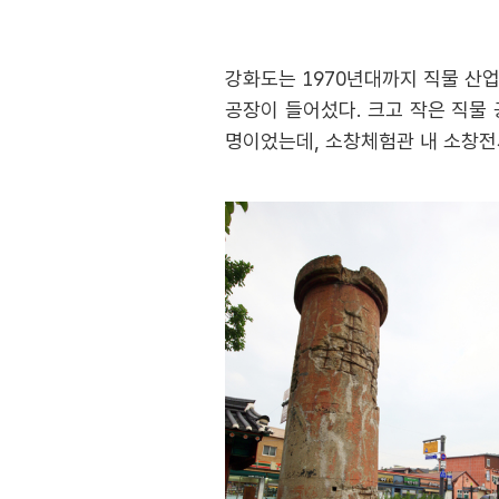
강화도는 1970년대까지 직물 산업
공장이 들어섰다. 크고 작은 직물 
명이었는데, 소창체험관 내 소창전