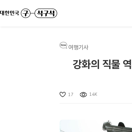
여행기사
강화의 직물 역
14K
17