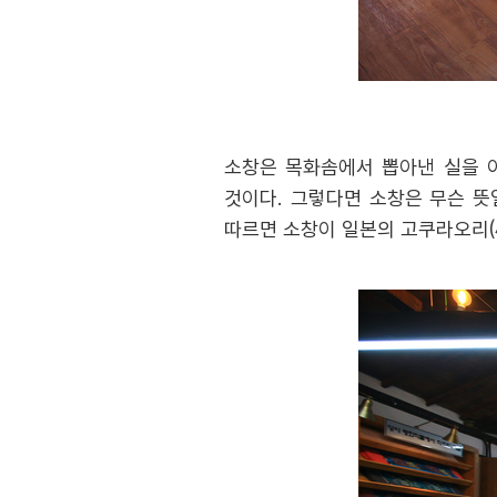
소창은 목화솜에서 뽑아낸 실을 이
것이다. 그렇다면 소창은 무슨 뜻
따르면 소창이 일본의 고쿠라오리(