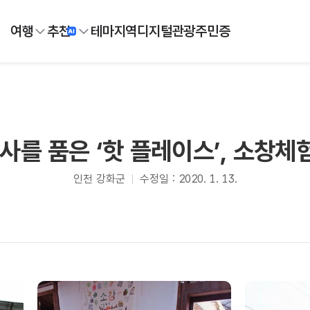
여행
추천
테마
지역
디지털
관광주민증
사를 품은 ‘핫 플레이스’, 소창
인천 강화군
수정일 : 2020. 1. 13.