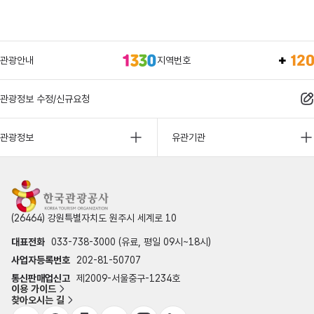
관광안내
지역번호
관광정보 수정/신규요청
관광정보
유관기관
(26464) 강원특별자치도 원주시 세계로 10
대표전화
033-738-3000 (유료, 평일 09시~18시)
사업자등록번호
202-81-50707
통신판매업신고
제2009-서울중구-1234호
이용 가이드
찾아오시는 길