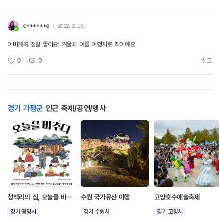
c******e
2022. 2. 15.
어비계곡 정말 좋아요! 겨울과 여름 여행지로 딱이에요
0
0
신고
경기 가평군
인근 축제/공연/행사
청백리의 집, 오늘을 비추다
수원 국가유산 야행
고양호수예술축제
경기 광명시
경기 수원시
경기 고양시