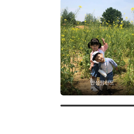
안성팜랜드