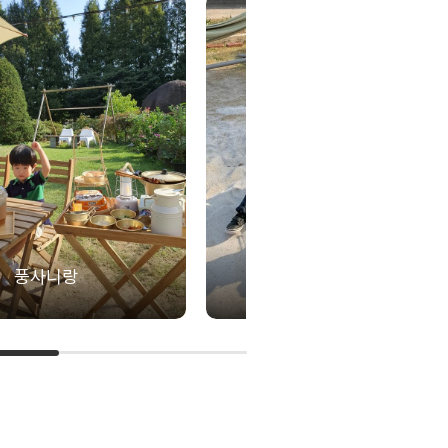
풍사니랑
아메리카나