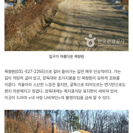
입구가 아름다운 목향원
목향원(031-527-2255)으로 걸어 들어가는 길은 매우 인상적이다. 가는
길이 적당히 굽어 있고, 장독대와 초가지붕을 인 목향원이 묘하게 조화를
이룬다. 겨울이라 스산한 느낌은 들지만, 굴뚝으로 피어오르는 연기만으로도
왠지 차분해지고 정겹다. 장독대에는 메지콩식당 표지판이 세워져 있어
이곳이 드라마 <내 사랑 나비부인>의 촬영지임을 금세 알 수 있다.