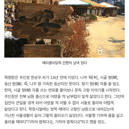
메지콩식당의 간판이 남아 있다
목향원은 주인장 한성우 씨가 16년 전에 지었다. 나무 목(木), 시골 향(鄕),
동산 원(園). 즉, 나무 향 가득한 동산이란 뜻이다. 향기 향(香) 자를 쓸 법도
한데, 시골 향(鄕) 자를 쓰는 연유를 물어보니 문득 고향 이야기를 시작한다.
주인장은 전북 남원 출신으로 어렸을 적 남부럽지 않게 살았다고 한다. 그런데
집안이 큰일을 겪게 되어 어렸을 적 어쩔 수 없이 서울로 올라와 어렵게
살았다고 한다. 학창시절에는 방학 때마다 고향인 남원으로 내려갔는데
가난한 서울생활이 싫어 그렇게 올라오기 싫었단다. 서울행 기차에 몸을 실고
올라올 때마다"기차야 멈춰다오, 기차야 멈춰다오"라고 했을 정도.