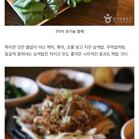
7가지 유기농 쌈채
특이한 것은 쌀밥이 아닌 백미, 흑미, 조를 넣고 지은 삼색밥. 주먹밥처럼
둥글게 뭉쳐내는 삼색밥은 차지고 맛도 좋지만 시각적인 효과도 제법 크다.