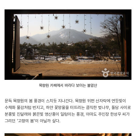
목향원 카페에서 바라다 보이는 불암산
문득 목향원의 봄 풍경이 스치듯 지나간다. 목향원 뒤편 산자락에 연둣빛이
수채화 물감처럼 번지고, 하얀 꽃망울을 터뜨리는 큼직한 벚나무, 돌담 사이로
분홍빛 진달래와 붉은빛 영산홍이 일렁이는 풍경, 아마도 주인장 한성우 씨가
그리던 '고향의 봄'이 아닐까 싶다.