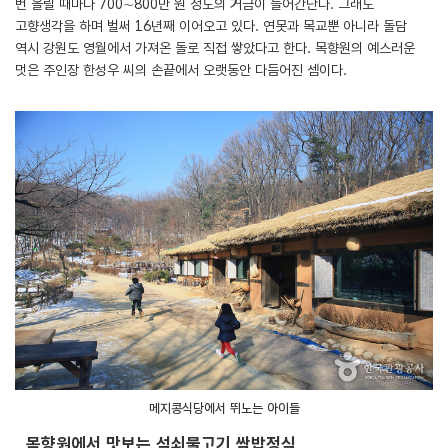
번 올릴 때마다 700∼800만 원 정도의 거금이 들어간단다. 그래도
고향생각을 하며 벌써 16년째 이어오고 있다. 연못과 목교뿐 아니라 돌담
역시 강원도 영월에서 가져온 돌로 직접 쌓았다고 한다. 목향원의 예스러운
멋은 주인장 한성우 씨의 손끝에서 오랫동안 다듬어진 셈이다.
메지콩식당에서 뛰노는 아이들
목향원에서 맛보는 석쇠불고기 쌈밥정식