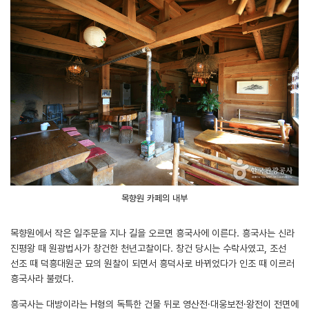
목향원 카페의 내부
목향원에서 작은 일주문을 지나 길을 오르면 흥국사에 이른다. 흥국사는 신라
진평왕 때 원광법사가 창건한 천년고찰이다. 창건 당시는 수락사였고, 조선
선조 때 덕흥대원군 묘의 원찰이 되면서 흥덕사로 바뀌었다가 인조 때 이르러
흥국사라 불렸다.
흥국사는 대방이라는 H형의 독특한 건물 뒤로 영산전·대웅보전·왕전이 전면에