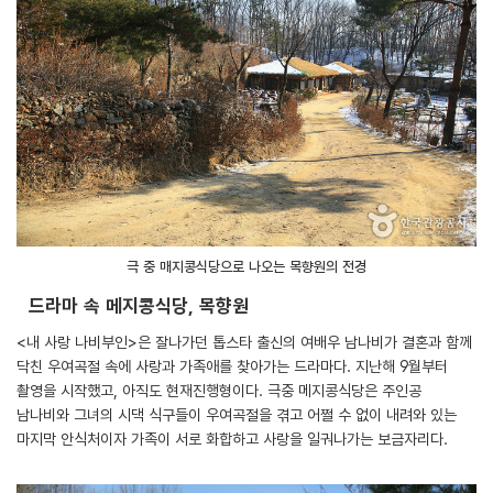
극 중 매지콩식당으로 나오는 목향원의 전경
드라마 속 메지콩식당, 목향원
<내 사랑 나비부인>은 잘나가던 톱스타 출신의 여배우 남나비가 결혼과 함께
닥친 우여곡절 속에 사랑과 가족애를 찾아가는 드라마다. 지난해 9월부터
촬영을 시작했고, 아직도 현재진행형이다. 극중 메지콩식당은 주인공
남나비와 그녀의 시댁 식구들이 우여곡절을 겪고 어쩔 수 없이 내려와 있는
마지막 안식처이자 가족이 서로 화합하고 사랑을 일궈나가는 보금자리다.