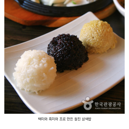
백미와 흑미와 조로 만든 찰진 삼색밥