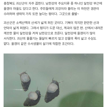
충청북도 괴산군이 자주 꼽힌다. 남한강의 주요지류 중 하나인 달천강 부근에
올갱이 마을도 있다고 한다. 주민들에게 괴강이라 불리는 이 하천은 경관이
수려하며 생태적 가치 또한 높다는 평이다. 그곳으로 출발~
괴산군은 소백산맥의 산세가 넓게 퍼진 곳이다. 기복이 작지만 완만한 산과
언덕이 넓게 퍼졌다. 그래서 평지가 드문 대신, 계곡이 많은 편. 산에서 내려온
깨끗한 물이 달천강을 거쳐 남한강으로 흐른다. 달천강에 올갱이가 많이
서식한다. 괴산의 물줄기는 물살이 빠르지 않고 강물의 폭이 넓고 수심도
얕다. 올갱이 같은 수서생물이 살기에 적합한 조건이다.