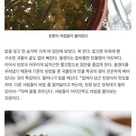
된장이 아낌없이 들어갔다
밥을 넣고 한 숟가락 크게 떠 입안에 넣었다. 꽉 찬다. 씹으면 아욱에 밴
구수한 국물이 끝도 없이 빠진다. 올갱이는 쌉싸롬한 민물향이 아릿하다.
이어서 된장과 어우러져 달차근한 쫄깃함으로 입안을 즐겁게 한다. 올갱이를
우려냈기 때문에 기존의 된장을 푼 국물맛과 민물 특유의 향이 은은하게 배어
있다는 것이 특징이다. 할머니가 입을 떼신다. “집에서 담근 된장이라 맛있을
거야. 다른 사람들이 비법 좀 알려달라고 하는데, 된장 담긴 장독대가 멀리
있어서…”라며 말을 흐리신다. 사람들이 어지간히도 비법을 물어보는
모양이다.