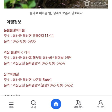
물가로 내려온 뱀, 생태계 보존이 양호하다
여행정보
둔율올갱이마을
주소 : 괴산군 칠성면 둔율2길 11-11
문의 : 043-830-3903
괴산 올갱이국 거리
주소 : 괴산군 괴산읍 동부리 괴산버스터미널 인근
문의 : 괴산군청 문화관광과 043-830-3454
산막이옛길
주소 : 괴산군 칠성면 사은리 546-1
문의 : 괴산군청 문화관광과(관광) 043-830-3452
주변 음식점
맛식당 : 올갱이국 / 괴산군 괴산읍 괴강로 12 / 043-833-1580
주차장식당 : 올갱이국 / 괴산군 괴산읍 읍내로 282 / 043-832-2673
메뉴
검색
여행지도
로그인