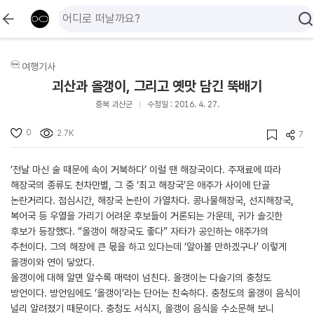
여행기사
괴산과 올갱이, 그리고 옛맛 담긴 뚝배기
충북 괴산군
수정일 : 2016. 4. 27.
0
2.7K
7
‘전날 마신 술 때문에 속이 거북하다’ 이럴 땐 해장국이다. 주재료에 따라
해장국의 종류도 천차만별, 그 중 ‘최고 해장국’은 애주가 사이에 단골
논란거리다. 점심시간, 해장국 논란이 가열차다. 콩나물해장국, 선지해장국,
복어국 등 우열을 가리기 어려운 후보들이 거론되는 가운데, 귀가 솔깃한
후보가 등장했다. “올갱이 해장국도 좋다” 자타가 공인하는 애주가의
추천이다. 그의 해장에 큰 몫을 하고 있다는데 ‘알아볼 만하겠구나’ 이렇게
올갱이와 연이 닿았다.
올갱이에 대해 알면 알수록 매력이 넘친다. 올갱이는 다슬기의 충청도
방언이다. 방언임에도 ‘올갱이’라는 단어는 친숙하다. 충청도의 올갱이 음식이
널리 알려졌기 때문이다. 충청도 서식지, 올갱이 음식을 수소문해 보니