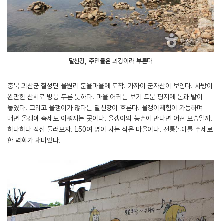
달천강, 주민들은 괴강이라 부른다
충북 괴산군 칠성면 율원리 둔율마을에 도착. 가까이 군자산이 보인다. 사방이
완만한 산세로 병풍 두른 듯하다. 마을 어귀는 보기 드문 평지에 논과 밭이
놓였다. 그리고 올갱이가 많다는 달천강이 흐른다. 올갱이체험이 가능하며
매년 올갱이 축제도 이뤄지는 곳이다. 올갱이와 농촌이 만나면 어떤 모습일까.
하나하나 직접 둘러보자. 150여 명이 사는 작은 마을이다. 전통놀이를 주제로
한 벽화가 재미있다.