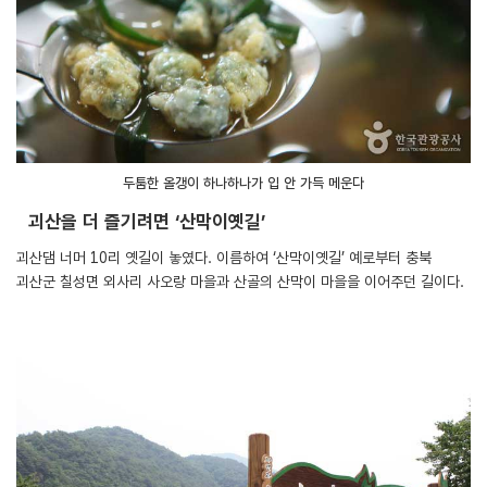
두툼한 올갱이 하나하나가 입 안 가득 메운다
괴산을 더 즐기려면 ‘산막이옛길’
괴산댐 너머 10리 옛길이 놓였다. 이름하여 ‘산막이옛길’ 예로부터 충북
괴산군 칠성면 외사리 사오랑 마을과 산골의 산막이 마을을 이어주던 길이다.