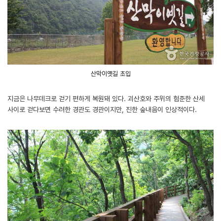
산막이옛길 초입
지금은 나무데크로 걷기 편하게 복원돼 있다. 괴산호와 주위의 험준한 산세
사이로 걷다보면 수려한 경관도 경관이지만, 진한 숲내음이 인상적이다.