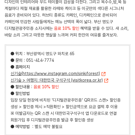
디자인의 인테리어와 우드 테이블이 감성을 더한다. 그리고 옥수수,밤,쑥 등
계절마다 제철 재료를 활용한 라떼와 케이크 등 이곳만의 색다른 시그니처
음료가 준비되어 있다. 허브티 종류도 카페인, 디카페인으로 준비되어
카페인에 민감한 사람들에게는 메뉴 선택의 폭이 넓다. 부산 영도구
디지털관광주민증 소지시에는
음료 10% 할인
혜택을 받을 수 있다. 새 소리,
바람 소리 그리고 따뜻한 햇살을 느끼며 커피 한잔의 여유를 즐겨보자.
●
위치
: 부산광역시 영도구 와치로 65
●
문의
: 051-414-7774
●
홈페이지
신기숲(https://www.instagram.com/sinkiforest)
신기숲 > 여행지 :대한민국 구석구석 (visitkorea.or.kr)
●
할인내용
:
음료 10% 할인
●
할인방법
입장 당일 현장에 비치된 '디지털관광주민증' QR코드 스캔> 할인증
생성 > 할인증 제시 >직원확인 > 할인금액으로 요금 결제 후 이용
※ 미발급자는 QR 스캔 시 대한민국구석구석 앱 다운로드로 연결
회원가입 후 디지털관광주민증 발급 후 할인증 생성
●
예약방법
: 별도 예약 불필요