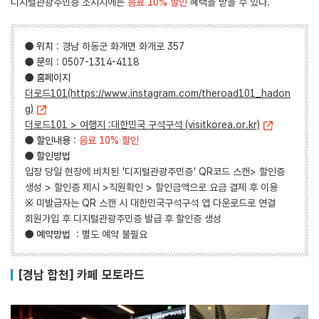
디지털관광주민증 소지시에는
음료 10% 할인
혜택을 받을 수 있다.
●
위치
: 경남 하동군 화개면 화개로 357
●
문의
: 0507-1314-4118
●
홈페이지
더로드101(https://www.instagram.com/theroad101_hadon
g)
더로드101 > 여행지 :대한민국 구석구석 (visitkorea.or.kr)
●
할인내용
:
음료 10% 할인
●
할인방법
입장 당일 현장에 비치된 '디지털관광주민증' QR코드 스캔> 할인증
생성 > 할인증 제시 >직원확인 > 할인금액으로 요금 결제 후 이용
※ 미발급자는 QR 스캔 시 대한민국구석구석 앱 다운로드로 연결
회원가입 후 디지털관광주민증 발급 후 할인증 생성
●
예약방법
: 별도 예약 불필요
[경남 합천] 카페 모토라드