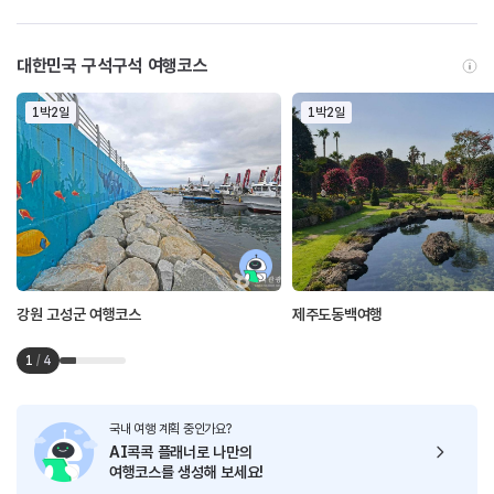
대한민국 구석구석 여행코스
1박2일
1박2일
강원 고성군 여행코스
제주도동백여행
1
/
4
국내 여행 계획 중인가요?
AI콕콕 플래너로
나만의
여행코스를 생성해 보세요!