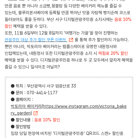
만큼 음료 뿐 아니라 소금빵,몽블랑 등 다양한 베이커리 메뉴를 즐길 수
있는데, 블루리본서베이에 등록될 만큼 뛰어난 맛을 자랑해 빵지순례 코스로
들러보아도 좋을 듯하다. 부산 서구 디지털관광주민증 소지시에는
음료 10%
할인
혜택을 받을 수 있다.
또한, 11월 6일부터 12월 8일까지 '여행가는 가을'을 맞아 진행하는
관광주민 대상 추가 할인 쿠폰 이벤트
를 통해 추가 할인까지 가능하다.
뿐만 아니라, 빅토리아 베이커리는 템플스테이로 유명한 내원정사와
인접해있는데, 내원정사 또한 디지털관광주민증 소지 시
체험료
20% 할인
혜택을 받을 수 있다. 디지털관광주민증 하나로 두 곳 모두에서 알차게 혜택을
즐길 수 있으니 일석이조 아닐까?
●
위치
: 부산광역시 서구 엄광산로 33
●
문의
: 070-4414-1177
●
홈페이지
:
빅토리아 베이커리(https://www.instagram.com/victoria_bake
ry_garden)
●
할인내용
:
음료 10% 할인
●
할인방법
입장 당일 현장에 비치된 '디지털관광주민증' QR코드 스캔> 할인증