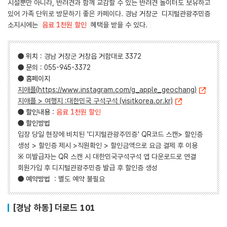
시설뿐만 아니라, 반려견과 함께 교감할 수 있는 반려견 놀이터도 보유하고
있어 가족 단위로 방문하기 좋은 카페이다. 경남 거창군
디지털관광주민증
소지시에는
음료 1천원 할인
혜택을 받을 수 있다.
●
위치
: 경남 거창군 거창읍 거함대로 3372
●
문의
: 055-945-3372
●
홈페이지
지애플(https://www.instagram.com/g_apple_geochang)
지애플 > 여행지 :대한민국 구석구석 (visitkorea.or.kr)
●
할인내용
:
음료 1천원 할인
●
할인방법
입장 당일 현장에 비치된 '디지털관광주민증' QR코드 스캔> 할인증
생성 > 할인증 제시 >직원확인 > 할인금액으로 요금 결제 후 이용
※ 미발급자는 QR 스캔 시 대한민국구석구석 앱 다운로드로 연결
회원가입 후 디지털관광주민증 발급 후 할인증 생성
●
예약방법
: 별도 예약 불필요
[경남 하동] 더로드 101