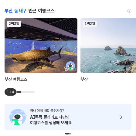
부산 동래구
인근 여행코스
2박3일
1박2일
부산 여행코스
부산
1
/
4
국내 여행 계획 중인가요?
AI콕콕 플래너로
나만의
여행코스를 생성해 보세요!