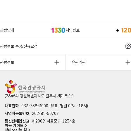
관광안내
지역번호
관광정보 수정/신규요청
관광정보
유관기관
(26464) 강원특별자치도 원주시 세계로 10
대표전화
033-738-3000 (유료, 평일 09시~18시)
사업자등록번호
202-81-50707
통신판매업신고
제2009-서울중구-1234호
이용 가이드
찾아오시는 길