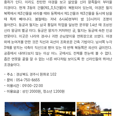
흥취가 인다. 이리도 찬란한 야경을 보고 살았을 신라 왕족들이 부러울
지경이다. 현재 3동의 건물(제1,3,5건물)이 복원되어 있는데, 야경은 월지
북쪽에서 제3건물을 바라볼 때와 동쪽에서 제1건물과 제3건물을 동시에 담을
때 특히 빼어나다. 봄철에는 저녁 6시40분부터 밤 10시까지 조명이
들어온다. 동궁과 월지는 삼국 통일의 위업을 달성한 문무왕 14년 때 조성된
신라 왕궁의 별궁 터다. 동궁은 왕자가 거처하던 궁, 월지는 동궁에 속한 인공
연못이다. 이곳은 나라의 경사나 귀한 손님맞이용 연회장으로 쓰였다. 야경
외에 눈여겨볼 만한 것은 직선과 곡선이 조화로운 건축 기법이다. 남서쪽 누각
3채를 받치는 석축이 직선으로 뻗어 있는 데 반해 북동쪽은 곡선이 굽이친다.
공중에서 내려다보지 않는 이상 어느 곳에서도 전체를 한눈에 볼 수 없다.
좁은 연못을 끝을 알 수 없는 너른 바다처럼 보이도록 한 신라인들의 뛰어난
조경술이다.
-
주소
: 경상북도 경주시 원화로 102
-
문의
: 054-750-8655
-
이용시간
: 09:00~22:00
-
이용요금
: 성인 2000원, 청소년 1200원