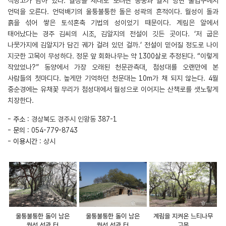
석빙고가 남아 있다. 월성을 제대로 보려면 동궁과 월지 방면 출입구에서
언덕을 오른다. 언덕배기의 울퉁불퉁한 돌은 성곽의 흔적이다. 월성이 돌과
흙을 섞어 쌓은 토석혼축 기법의 성이었기 때문이다. 계림은 알에서
태어났다는 경주 김씨의 시조, 김알지의 전설이 깃든 곳이다. ‘저 굽은
나뭇가지에 김알지가 담긴 궤가 걸려 있던 걸까.’ 전설이 믿어질 정도로 나이
지긋한 고목이 무성하다. 정문 앞 회화나무는 약 1300살로 추정된다. “이렇게
작았었나?” 동양에서 가장 오래된 천문관측대, 첨성대를 오랜만에 본
사람들의 첫마디다. 높게만 기억하던 천문대는 10m가 채 되지 않는다. 4월
중순경에는 유채꽃 무리가 첨성대에서 월성으로 이어지는 산책로를 샛노랗게
치장한다.
-
주소
: 경상북도 경주시 인왕동 387-1
-
문의
: 054-779-8743
-
이용시간
: 상시
울퉁불퉁한 돌이 남은
울퉁불퉁한 돌이 남은
계림을 지켜온 느티나무
월성 성곽 터
월성 성곽 터
고목