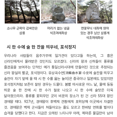
소나무 군락이 감싸안은
머리가 없는 냉골
연꽃무늬 대좌에 앉아
삼릉
석조여래좌상
있는 경주 남산 삼릉계
석조여래좌상
시 한 수에 술 한 잔을 띄우네, 포석정지
우리나라 사람들이 음주가무에 일가견이 있다고들 하는데, 그 흥은
신라인에게서 물려받은 것인지도 모르겠다. 신라의 왕과 신하들이 풍류를
즐겼음을 보여주는 단적인 예가 통일신라시대에 만들어진 것으로 추정되는
신라 왕실의 별궁, 포석정이다. 유상곡수연(流觴曲水宴·수로에 술잔을 띄우고
술잔이 자기 앞에 올 때 시 한 수를 읊는 놀이)은 중국이나 일본에도 있었지만
포석정지처럼 보존이 잘된 경우는 드물다. 봄볕 따사로운 어느 날, 물에 동동
띄운 술 한 잔에 시 한 수가 절로 나오고 시 한 수에 술맛은 더욱
달아졌으리라. 풍류를 꽃피우던 곳이 비운의 장소가 된 건 신라 55대 왕인
경애왕 때다. 927년, 경애왕이 후백제 견훤에게 포위당해 이곳에서 자결한
것. 경애왕은 백제 군사들이 쳐들어오는 줄도 모르고 한바탕 연회를 벌이다
습격을 당했다고 한다. 지금은 오래된 느티나무 아래, 메마른 물길만이 남아