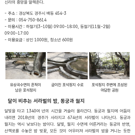
신라의 흥망을 말해준다.
-
주소
: 경상북도 경주시 배동 454-3
-
문의
: 054-750-8614
-
이용시간
: 하절기(3~10월) 09:00~18:00, 동절기(11월~2월)
09:00~17:00
-
이용요금
: 성인 1000원, 청소년 600원
유상곡수연의 흔적이
굽이진 포석정지 수로
포석정지 주변에 조성된
남은 포석정지
아담한 공원
달이 비추는 서라벌의 밤, 동궁과 월지
달빛을 타고 1340여 년의 시간을 거슬러 올라간다. 동궁과 월지에 어둠이
내리면 2018년의 경주가 사라지고 674년의 서라벌이 나타난다. 동궁과
월지는 역시 낮보다는 밤이다. 달빛, 월지 수면에 어른거리는 동궁의 반영,
산책로를 수놓은 밤 벚꽃, 모든 것이 어우러져 서라벌의 밤을 거니는 듯한