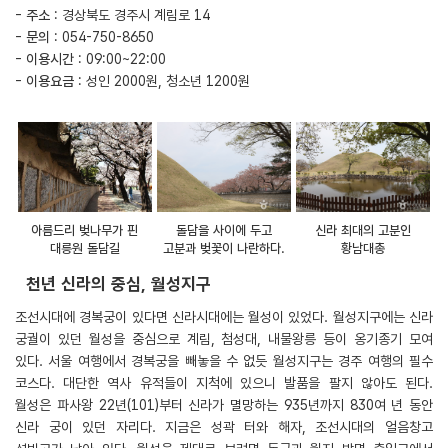
-
주소
: 경상북도 경주시 계림로 14
-
문의
: 054-750-8650
-
이용시간
: 09:00~22:00
-
이용요금
: 성인 2000원, 청소년 1200원
아름드리 벚나무가 핀
돌담을 사이에 두고
신라 최대의 고분인
대릉원 돌담길
고분과 벚꽃이 나란하다.
황남대총
천년 신라의 중심, 월성지구
조선시대에 경복궁이 있다면 신라시대에는 월성이 있었다. 월성지구에는 신라
궁궐이 있던 월성을 중심으로 계림, 첨성대, 내물왕릉 등이 옹기종기 모여
있다. 서울 여행에서 경복궁을 빼놓을 수 없듯 월성지구는 경주 여행의 필수
코스다. 대단한 역사 유적들이 지척에 있으니 발품을 팔지 않아도 된다.
월성은 파사왕 22년(101)부터 신라가 멸망하는 935년까지 830여 년 동안
신라 궁이 있던 자리다. 지금은 성곽 터와 해자, 조선시대의 얼음창고