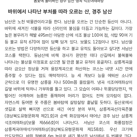
봄꽃에 둘러싸인 경주 남산 냉곡 석조여래좌상
바위에서 나타난 부처를 따라 오르는 산, 경주 남산
남산은 노천 박물관이라고들 한다. 남산을 오르는 건 단순한 등산이 아니다.
바위에 새겨진 석불을 따라 신라인의 불심을 더듬고 가늠하는 길이다. 가장
높은 봉우리가 해발 495m인 아담한 산에 석조 불상 100여 점, 석탑 90여 기
등 불교 유적 670여 점이 담뿍 담겨 있다. 보물도 12점이나 된다. 남산을
오르는 방법은 다양하지만 등산을 하고 불교 유적도 돌아보고 싶다면 서남산
코스를 택한다. 동남산에 비해 경사가 완만한 데다 산길에서 불쑥불쑥
나타나는 불상을 이정표로 삼으면 될 만큼 불교 유적이 옹골차다. 삼릉계곡을
따라 금오산 정상을 거쳐 용장계곡으로 하산하는 코스는 네댓 시간 만에
종주할 수 있다는 점도 매력적이다. 능 세 개보다 능을 에워싼 소나무
군락으로 더 유명한 삼릉을 지나 500m쯤 올랐을까. 냉곡 석조여래좌상이
길옆 바위에 턱하니 가부좌를 틀고 있다. 그 모습이 어찌나 위풍당당한지, 딱
벌어진 어깨하며 늠름한 풍채하며 머리가 없어도 전혀 모자람이 없다.
자연스레 동여맨 옷 주름은 봄바람에 살랑살랑 흩날릴 듯하다. 등산로에서
샛길로 살짝 빠지면 선으로 새긴 여섯 분의 부처, 삼릉계곡선각육존불
(경상북도유형문화재 제21호)과 순백 화강암에서 태어난 경주 남산 삼릉계
석조여래좌상(보물 제666호)이 나타난다. 서남산 코스의 화룡점정은
삼릉계곡마애석가여래좌상(경상북도유형문화재 제158호). 우선 크기에
압도당한다. 바위 절벽에 6m 높이로 새긴 불상은 남산에서 두 번째로 크다.