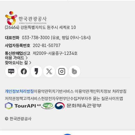
(26464) 강원특별자치도 원주시 세계로 10
대표전화
033-738-3000 (유료, 평일 09시~18시)
사업자등록번호
202-81-50707
통신판매업신고
제2009-서울중구-1234호
이용 가이드
찾아오시는 길
개인정보처리방침
이용약관
위치기반서비스 이용약관
개인위치정보 처리방침
저작권정책
고객서비스헌장
전자우편무단수집거부
자주 묻는 질문
사이트맵
© 한국관광공사