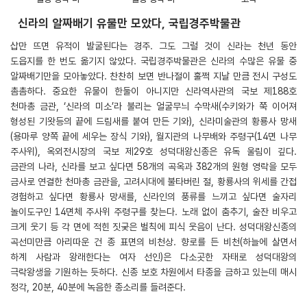
신라의 알짜배기 유물만 모았다, 국립경주박물관
삽만 뜨면 유적이 발굴된다는 경주. 그도 그럴 것이 신라는 천년 동안
도읍지를 한 번도 옮기지 않았다. 국립경주박물관은 신라의 수많은 유물 중
알짜배기만을 모아놓았다. 찬찬히 보면 반나절이 훌쩍 지날 만큼 전시 구성도
촘촘하다. 중요한 유물이 한둘이 아니지만 신라역사관의 국보 제188호
천마총 금관, ‘신라의 미소’라 불리는 얼굴무늬 수막새(수키와가 쭉 이어져
형성된 기왓등의 끝에 드림새를 붙여 만든 기와), 신라미술관의 황룡사 망새
(용마루 양쪽 끝에 세우는 장식 기와), 월지관의 나무배와 주령구(14면 나무
주사위), 옥외전시장의 국보 제29호 성덕대왕신종은 유독 울림이 깊다.
금관의 나라, 신라를 보고 싶다면 58개의 곡옥과 382개의 원형 영락을 모두
금사로 연결한 천마총 금관을, 고려시대에 불타버린 절, 황룡사의 위세를 간접
경험하고 싶다면 황룡사 망새를, 신라인의 풍류를 느끼고 싶다면 술자리
놀이도구인 14면체 주사위 주령구를 찾는다. 노래 없이 춤추기, 술잔 비우고
크게 웃기 등 각 면에 적힌 짓궂은 벌칙에 피식 웃음이 난다. 성덕대왕신종의
곡선미만큼 아리따운 건 종 표면의 비천상. 향로를 든 비천(하늘에 살면서
하계 사람과 왕래한다는 여자 선인)은 다소곳한 자태로 성덕대왕의
극락왕생을 기원하는 듯하다. 신종 보호 차원에서 타종을 금하고 있는데 매시
정각, 20분, 40분에 녹음한 종소리를 들려준다.