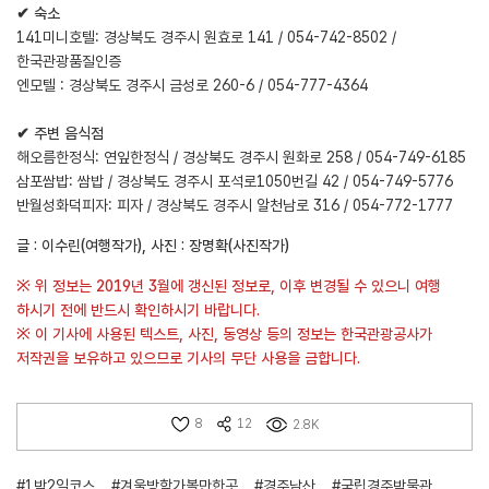
✔ 숙소
141미니호텔
: 경상북도 경주시 원효로 141 / 054-742-8502 /
한국관광품질인증
엔모텔 : 경상북도 경주시 금성로 260-6 / 054-777-4364
✔ 주변 음식점
해오름한정식
: 연잎한정식 / 경상북도 경주시 원화로 258 / 054-749-6185
삼포쌈밥
: 쌈밥 / 경상북도 경주시 포석로1050번길 42 / 054-749-5776
반월성화덕피자
: 피자 / 경상북도 경주시 알천남로 316 / 054-772-1777
글 : 이수린(여행작가), 사진 : 장명확(사진작가)
※ 위 정보는 2019년 3월에 갱신된 정보로, 이후 변경될 수 있으니 여행
하시기 전에 반드시 확인하시기 바랍니다.
※ 이 기사에 사용된 텍스트, 사진, 동영상 등의 정보는 한국관광공사가
저작권을 보유하고 있으므로 기사의 무단 사용을 금합니다.
8
12
2.8K
#1박2일코스
#겨울방학가볼만한곳
#경주남산
#국립경주박물관