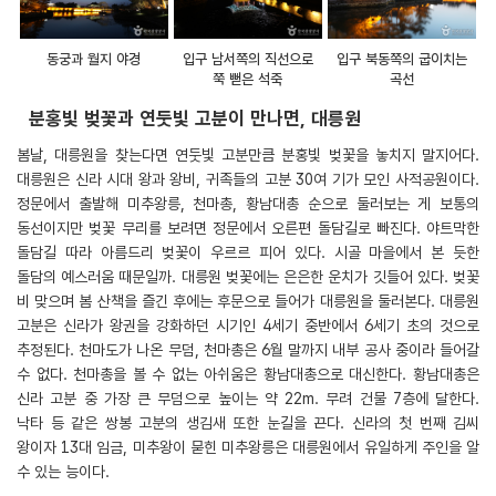
동궁과 월지 야경
입구 남서쪽의 직선으로
입구 북동쪽의 굽이치는
쭉 뻗은 석축
곡선
분홍빛 벚꽃과 연둣빛 고분이 만나면, 대릉원
봄날, 대릉원을 찾는다면 연둣빛 고분만큼 분홍빛 벚꽃을 놓치지 말지어다.
대릉원은 신라 시대 왕과 왕비, 귀족들의 고분 30여 기가 모인 사적공원이다.
정문에서 출발해 미추왕릉, 천마총, 황남대총 순으로 둘러보는 게 보통의
동선이지만 벚꽃 무리를 보려면 정문에서 오른편 돌담길로 빠진다. 야트막한
돌담길 따라 아름드리 벚꽃이 우르르 피어 있다. 시골 마을에서 본 듯한
돌담의 예스러움 때문일까. 대릉원 벚꽃에는 은은한 운치가 깃들어 있다. 벚꽃
비 맞으며 봄 산책을 즐긴 후에는 후문으로 들어가 대릉원을 둘러본다. 대릉원
고분은 신라가 왕권을 강화하던 시기인 4세기 중반에서 6세기 초의 것으로
추정된다. 천마도가 나온 무덤, 천마총은 6월 말까지 내부 공사 중이라 들어갈
수 없다. 천마총을 볼 수 없는 아쉬움은 황남대총으로 대신한다. 황남대총은
신라 고분 중 가장 큰 무덤으로 높이는 약 22m. 무려 건물 7층에 달한다.
낙타 등 같은 쌍봉 고분의 생김새 또한 눈길을 끈다. 신라의 첫 번째 김씨
왕이자 13대 임금, 미추왕이 묻힌 미추왕릉은 대릉원에서 유일하게 주인을 알
수 있는 능이다.