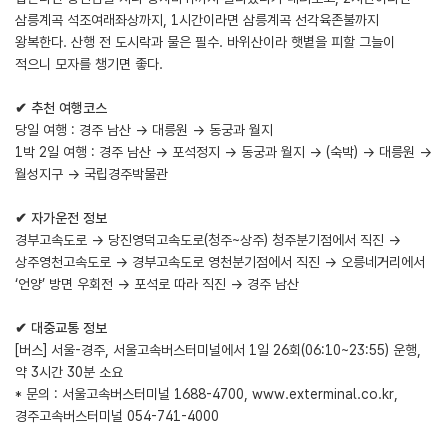
삼릉계곡 석조여래좌상까지, 1시간이라면 삼릉계곡 선각육존불까지
왕복한다. 산행 전 도시락과 물은 필수. 바위산이라 햇볕을 피할 그늘이
적으니 모자를 챙기면 좋다.
✔ 추천 여행코스
당일 여행 : 경주 남산 → 대릉원 → 동궁과 월지
1박 2일 여행 : 경주 남산 → 포석정지 → 동궁과 월지 → (숙박) → 대릉원 →
월성지구 → 국립경주박물관
✔ 자가운전 정보
경부고속도로 → 당진영덕고속도로(청주~상주) 청주분기점에서 직진 →
상주영천고속도로 → 경부고속도로 영천분기점에서 직진 → 오릉네거리에서
‘언양’ 방면 우회전 → 포석로 따라 직진 → 경주 남산
✔ 대중교통 정보
[버스] 서울-경주, 서울고속버스터미널에서 1일 26회(06:10~23:55) 운행,
약 3시간 30분 소요
* 문의 : 서울고속버스터미널 1688-4700,
www.exterminal.co.kr
,
경주고속버스터미널 054-741-4000