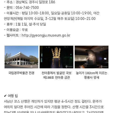
-
주소
: 경상북도 경주시 일정로 186
-
문의
: 054-740-7500
-
이용시간
: 평일 10:00~18:00, 일요일·공휴일 10:00~19:00, 야간
연장개관(매월 마지막 수요일, 3~12월 매주 토요일) 10:00~21:00
-
휴무
: 1월 1일, 설·추석 당일
-
이용요금
: 무료
-
웹사이트
:
http://gyeongju.museum.go.kr
국립경주박물관 전경
천마총에서 발굴된 국보
높이가 182cm에 이르는
제188호 천마총 금관
황룡사 망새
✔ 여행 팁
서남산 코스 산행은 개인차가 있지만 평균 4~5시간 정도 걸린다. 완주가
여의치 않다면 주어진 시간에 따라 기점을 정한다. 산행 시간을 3시간으로
잡는다면 상선암을 지나 상사바위까지 올라갔다가 내려오고, 2시간이라면