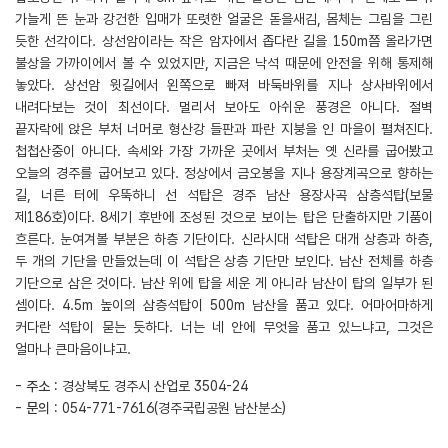
가늘게 뜬 눈과 강건한 입매가 또렷한 얼굴은 돋을새김, 몸체는 그림을 그린
듯한 선각이다. 상선암이라는 작은 암자에서 좁다란 길을 150m쯤 올라가면
불상을 가까이에서 볼 수 있었지만, 지금은 낙석 때문에 안전을 위해 통제해
놓았다. 상선암 윗길에서 왼쪽으로 빠져 바둑바위를 지나 상사바위에서
내려다보는 것이 최선이다. 멀리서 보아도 아쉬운 풍경은 아니다. 절벽
끝자락에 앉은 부처 너머로 형산강 들판과 파란 지붕을 인 마을이 펼쳐진다.
첩첩산중이 아니다. 속세와 가장 가까운 곳에서 부처는 옛 신라를 굽어봤고
오늘의 경주를 굽어보고 있다. 정상에서 금오봉을 지나 용장계곡으로 향하는
길, 너른 터에 우뚝하니 선 석탑은 경주 남산 용장사곡 삼층석탑(보물
제186호)이다. 8세기 후반에 조성된 것으로 보이는 탑은 단출하지만 기품이
흐른다. 눈여겨볼 부분은 하층 기단이다. 신라시대 석탑은 대개 상층과 하층,
두 개의 기단을 만들었는데 이 석탑은 상층 기단만 보인다. 남산 전체를 하층
기단으로 삼은 것이다. 남산 위에 탑을 세운 게 아니라 남산이 탑의 일부가 된
셈이다. 4.5m 높이의 삼층석탑이 500m 남산을 품고 있다. 어마어마하게
커다란 석탑이 묻는 듯하다. 너는 네 안에 무엇을 품고 있느냐고, 그것은
얼마나 큰마음이냐고.
-
주소
: 경상북도 경주시 산업로 3504-24
-
문의
: 054-771-7616(경주국립공원 남산분소)