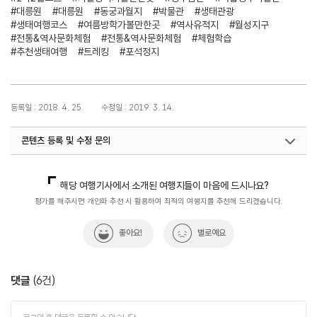
#대릉원
#대릉원
#동궁과월지
#박물관
#생태관광
#생태여행코스
#여름방학가볼만한곳
#역사유적지
#월성지구
#전통&역사문화체험
#전통&역사문화체험
#체험학습
#추천생태여행
#트레킹
#포석정지
등록일 : 2018. 4. 25.
수정일 : 2019. 3. 14.
콘텐츠 등록 및 수정 문의
지역관광육성팀(생태녹색관광)
033-738-3637
해당 여행기사에서 소개된 여행지들이 마음에 드시나요?
평가를 해주시면 개인화 추천 시 활용하여 최적의 여행지를 추천해 드리겠습니다.
좋아요!
별로예요
댓글
(
6
건)