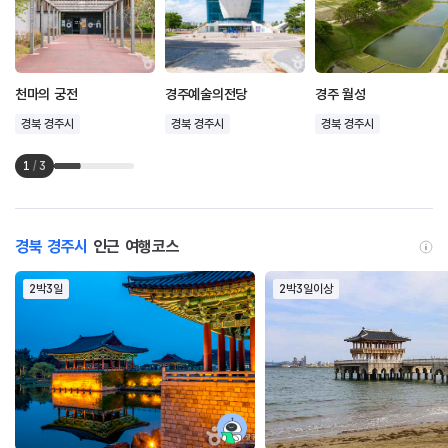
천마의 궁전
경주예술의전당
경주 월성
경북 경주시
경북 경주시
경북 경주시
1
/
3
경북 경주시
인근 여행코스
2박3일
2박3일이상