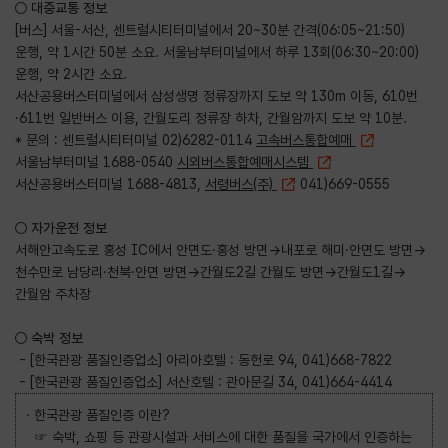
○ 대중교통 정보
[버스] 서울-서산, 센트럴시티터미널에서 20~30분 간격(06:05~21:50)
운행, 약 1시간 50분 소요. 서울남부터미널에서 하루 13회(06:30~20:00)
운행, 약 2시간 소요.
서산공용버스터미널에서 삼성생명 정류장까지 도보 약 130m 이동, 610번
·611번 일반버스 이용, 간월도리 정류장 하차, 간월암까지 도보 약 10분.
* 문의 : 센트럴시티터미널 02)6282-0114
고속버스통합예매
서울남부터미널 1688-0540
시외버스통합예매시스템
서산공용버스터미널 1688-4813,
서령버스(주)
041)669-0555
○ 자가운전 정보
서해안고속도로 홍성 IC에서 안면도·홍성 방면→내포로 해미·안면도 방면→
천수만로 남당리·천북·안면 방면→간월도2길 간월도 방면→간월도1길→
간월암 주차장
○ 숙박 정보
- [한국관광 품질인증업소] 아리아호텔 : 동헌로 94, 041)668-7822
- [한국관광 품질인증업소] 서산호텔 : 관아문길 34, 041)664-4414
· 한국관광 품질인증 이란?
☞ 숙박, 쇼핑 등 관광시설과 서비스에 대한 품질을 국가에서 인증하는