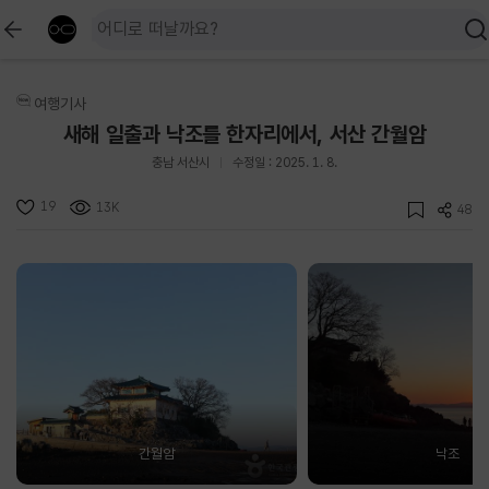
여행기사
새해 일출과 낙조를 한자리에서, 서산 간월암
충남 서산시
수정일 : 2025. 1. 8.
19
13K
48
간월암
낙조