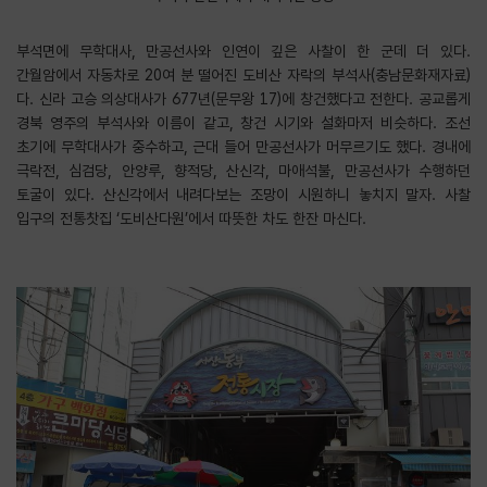
부석면에 무학대사, 만공선사와 인연이 깊은 사찰이 한 군데 더 있다.
간월암에서 자동차로 20여 분 떨어진 도비산 자락의 부석사(충남문화재자료)
다. 신라 고승 의상대사가 677년(문무왕 17)에 창건했다고 전한다. 공교롭게
경북 영주의 부석사와 이름이 같고, 창건 시기와 설화마저 비슷하다. 조선
초기에 무학대사가 중수하고, 근대 들어 만공선사가 머무르기도 했다. 경내에
극락전, 심검당, 안양루, 향적당, 산신각, 마애석불, 만공선사가 수행하던
토굴이 있다. 산신각에서 내려다보는 조망이 시원하니 놓치지 말자. 사찰
입구의 전통찻집 ‘도비산다원’에서 따뜻한 차도 한잔 마신다.