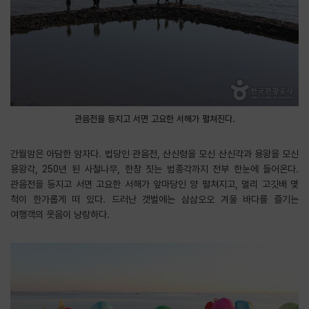
관음전을 등지고 서면 고요한 서해가 펼쳐진다.
간월암은 아담한 암자다. 법당인 관음전, 산신령을 모신 산신각과 용왕을 모신
용왕각, 250년 된 사철나무, 한창 짓는 범종각까지 전부 한눈에 들어온다.
관음전을 등지고 서면 고요한 서해가 앞마당인 양 펼쳐지고, 멀리 고깃배 몇
척이 한가롭게 떠 있다. 드러난 갯벌에는 삼삼오오 겨울 바다를 즐기는
여행객의 웃음이 낭랑하다.