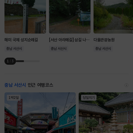
해미 국제 성지순례길
[서산 아라메길] 삼길 나루길
다울관광농원
충남 서산시
충남 서산시
충남 서산시
1
/
3
충남 서산시
인근 여행코스
1박2일
당일치기