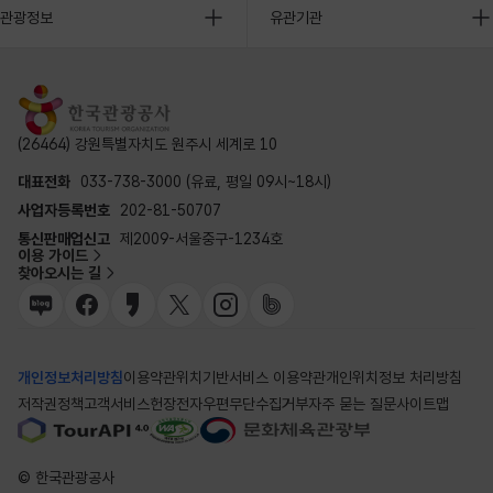
관광정보
유관기관
(26464) 강원특별자치도 원주시 세계로 10
대표전화
033-738-3000 (유료, 평일 09시~18시)
사업자등록번호
202-81-50707
통신판매업신고
제2009-서울중구-1234호
이용 가이드
찾아오시는 길
개인정보처리방침
이용약관
위치기반서비스 이용약관
개인위치정보 처리방침
저작권정책
고객서비스헌장
전자우편무단수집거부
자주 묻는 질문
사이트맵
© 한국관광공사