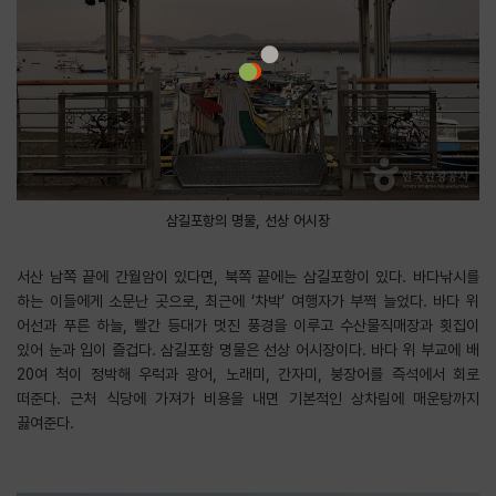
삼길포항의 명물, 선상 어시장
서산 남쪽 끝에 간월암이 있다면, 북쪽 끝에는 삼길포항이 있다. 바다낚시를
하는 이들에게 소문난 곳으로, 최근에 ‘차박’ 여행자가 부쩍 늘었다. 바다 위
어선과 푸른 하늘, 빨간 등대가 멋진 풍경을 이루고 수산물직매장과 횟집이
있어 눈과 입이 즐겁다. 삼길포항 명물은 선상 어시장이다. 바다 위 부교에 배
20여 척이 정박해 우럭과 광어, 노래미, 간자미, 붕장어를 즉석에서 회로
떠준다. 근처 식당에 가져가 비용을 내면 기본적인 상차림에 매운탕까지
끓여준다.