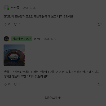
하**름
2026. 7. 13.
간월암의 조용함과 고요함 정갈함을 함께 보고 너무 좋았어요
0
0
신고
가볼래-터 이용자
문*혜
2026. 5. 4.
간월도 스카이워크에서 바라본 간월암 신기하고 너무 멋지다! 흐려서 해가 잘 보이지
않지만 일몰때 보면 더더욱 멋질것 같다
0
0
신고
댓글 더보기