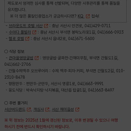
제도로서 엄격한 심사를 통해 선발되며, 다양한 사후관리를 통해 품질을
유지합니다.
※ 더 많은 품질인증업소가 궁금하시다면?
KQ
접속!
-
브라운도트 호텔 서산
: 충남 서산시 안견로, 041)429-0711
-
수아다 풀빌라
: 충남 서산시 부석면 봉락노라포1길, 041)666-0923
-
헬로 호텔
: 충남 서산시 읍내2로, 041)671-5600
○ 식당 정보
-
큰마을영양굴밥
: 영양굴밥·굴파전·간재미무침, 부석면 간월도1길,
041)662-2706
- 간월수제맥주 오브루어리 : 수제 맥주·피자·커피, 부석면 간월도2길, 010-
2310-8478
- 향원만두 : 찐만두·군만두, 서산시 명륜1로, 041)663-9991
- 웅도식당 : 박속낙지탕·낙지볶음, 대산읍 탑골1길, 041)663-8497
○ 주변 볼거리
서산버드랜드
,
개심사
,
서산 해미읍성
※ 위 정보는 2025년 1월에 갱신된 정보로, 이후 변경될 수 있으니 여행
하시기 전에 반드시 확인하시기 바랍니다.