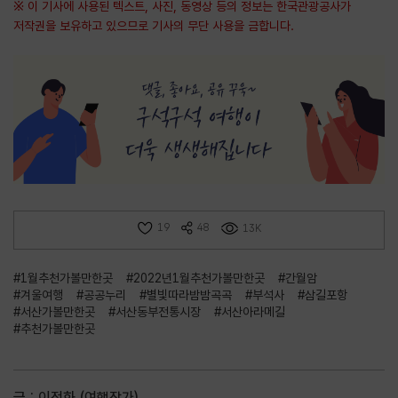
※ 이 기사에 사용된 텍스트, 사진, 동영상 등의 정보는 한국관광공사가
저작권을 보유하고 있으므로 기사의 무단 사용을 금합니다.
19
48
13K
#1월추천가볼만한곳
#2022년1월추천가볼만한곳
#간월암
#겨울여행
#공공누리
#별빛따라밤밤곡곡
#부석사
#삼길포항
#서산가볼만한곳
#서산동부전통시장
#서산아라메길
#추천가볼만한곳
글 : 이정화 (여행작가)