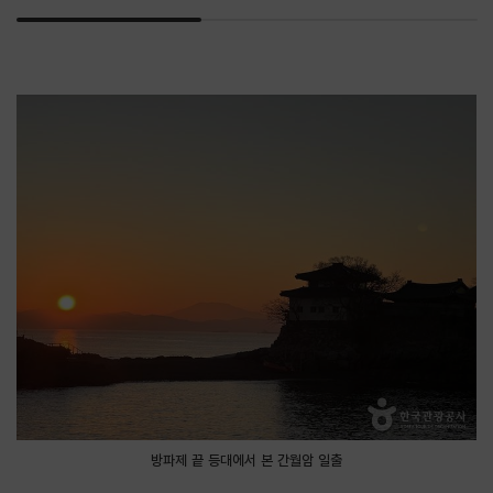
방파제 끝 등대에서 본 간월암 일출