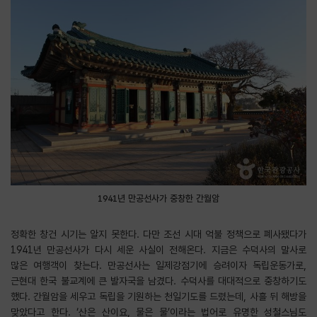
1941년 만공선사가 중창한 간월암
정확한 창건 시기는 알지 못한다. 다만 조선 시대 억불 정책으로 폐사됐다가
1941년 만공선사가 다시 세운 사실이 전해온다. 지금은 수덕사의 말사로
많은 여행객이 찾는다. 만공선사는 일제강점기에 승려이자 독립운동가로,
근현대 한국 불교계에 큰 발자국을 남겼다. 수덕사를 대대적으로 중창하기도
했다. 간월암을 세우고 독립을 기원하는 천일기도를 드렸는데, 사흘 뒤 해방을
맞았다고 한다. ‘산은 산이요, 물은 물’이라는 법어로 유명한 성철스님도