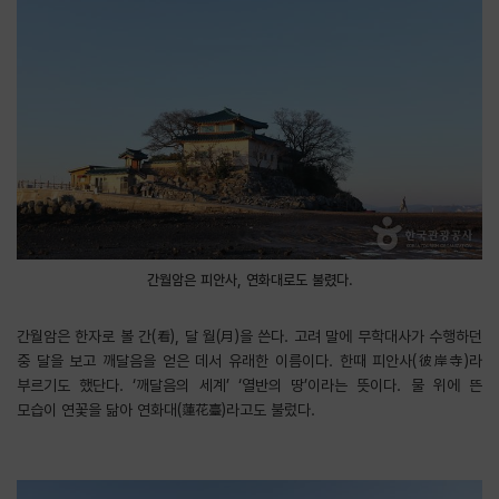
간월암은 피안사, 연화대로도 불렸다.
간월암은 한자로 볼 간(看), 달 월(月)을 쓴다. 고려 말에 무학대사가 수행하던
중 달을 보고 깨달음을 얻은 데서 유래한 이름이다. 한때 피안사(彼岸寺)라
부르기도 했단다. ‘깨달음의 세계’ ‘열반의 땅’이라는 뜻이다. 물 위에 뜬
모습이 연꽃을 닮아 연화대(蓮花臺)라고도 불렀다.