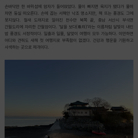
손바닥만 한 바위섬에 암자가 들어앉았다. 물이 빠지면 육지가 됐다가 물이
차면 둥실 떠오른다. 손에 꼽는 서해안 낙조 명소지만, 해 뜨는 풍경도 그에
못지않다. 철새 도래지로 알려진 천수만 북쪽 끝, 충남 서산시 부석면
간월도리에 자리한 간월암이다. ‘달을 보다(看月)’라는 이름처럼 달빛이 내린
밤 풍경도 서정적이다. 일출과 일몰, 달맞이 여행이 모두 가능하다. 이만하면
어디와 견줘도 새해 첫 여행지로 부족함이 없겠다. 건강과 행운을 기원하고
사색하는 곳으로 제격이다.