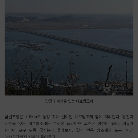
당진과 서산을 잇는 대호방조제
삼길포항은 7.8km로 동양 최대 길이인 대호방조제 옆에 자리한다. 당진과
서산을 잇는 대호방조제는 호젓한 드라이브 코스로 명성이 높다. 여유가
된다면 포구 뒤쪽 국사봉에 올라보자. 길게 뻗은 방조제와 포구, 인근
대산공단까지 시야에 들어온다.