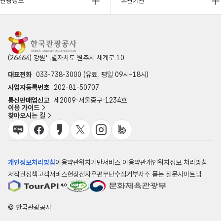
관광정보
유관기관
(26464) 강원특별자치도 원주시 세계로 10
대표전화
033-738-3000 (유료, 평일 09시~18시)
사업자등록번호
202-81-50707
통신판매업신고
제2009-서울중구-1234호
이용 가이드
찾아오시는 길
개인정보처리방침
이용약관
위치기반서비스 이용약관
개인위치정보 처리방침
저작권정책
고객서비스헌장
전자우편무단수집거부
자주 묻는 질문
사이트맵
© 한국관광공사