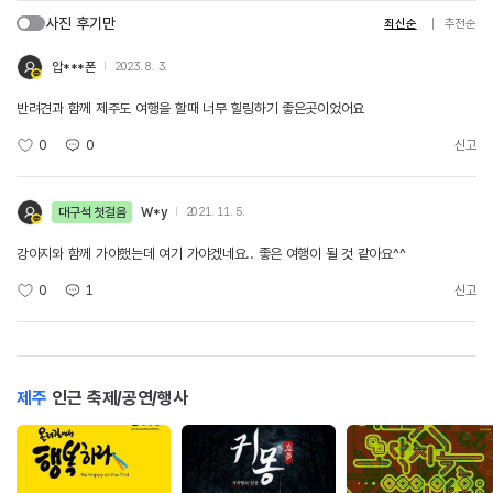
사진 후기만
최신순
추천순
압***폰
2023. 8. 3.
반려견과 함께 제주도 여행을 할때 너무 힐링하기 좋은곳이었어요
0
0
신고
대구석 첫걸음
W*y
2021. 11. 5.
강아지와 함께 가야했는데 여기 가야겠네요.. 좋은 여행이 될 것 같아요^^
0
1
신고
제주
인근 축제/공연/행사