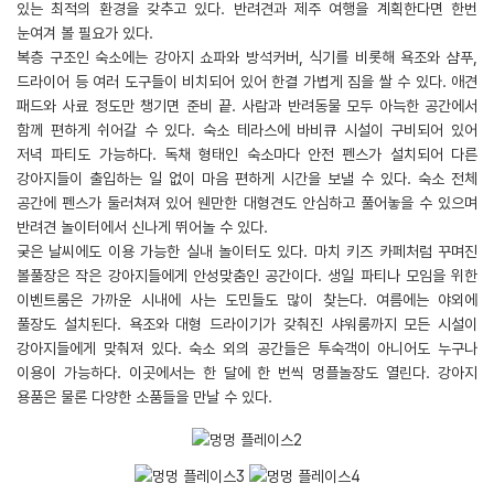
있는 최적의 환경을 갖추고 있다. 반려견과 제주 여행을 계획한다면 한번
눈여겨 볼 필요가 있다.
복층 구조인 숙소에는 강아지 쇼파와 방석커버, 식기를 비롯해 욕조와 샴푸,
드라이어 등 여러 도구들이 비치되어 있어 한결 가볍게 짐을 쌀 수 있다. 애견
패드와 사료 정도만 챙기면 준비 끝. 사람과 반려동물 모두 아늑한 공간에서
함께 편하게 쉬어갈 수 있다. 숙소 테라스에 바비큐 시설이 구비되어 있어
저녁 파티도 가능하다. 독채 형태인 숙소마다 안전 펜스가 설치되어 다른
강아지들이 출입하는 일 없이 마음 편하게 시간을 보낼 수 있다. 숙소 전체
공간에 펜스가 둘러쳐져 있어 웬만한 대형견도 안심하고 풀어놓을 수 있으며
반려견 놀이터에서 신나게 뛰어놀 수 있다.
궂은 날씨에도 이용 가능한 실내 놀이터도 있다. 마치 키즈 카페처럼 꾸며진
볼풀장은 작은 강아지들에게 안성맞춤인 공간이다. 생일 파티나 모임을 위한
이벤트룸은 가까운 시내에 사는 도민들도 많이 찾는다. 여름에는 야외에
풀장도 설치된다. 욕조와 대형 드라이기가 갖춰진 샤워룸까지 모든 시설이
강아지들에게 맞춰져 있다. 숙소 외의 공간들은 투숙객이 아니어도 누구나
이용이 가능하다. 이곳에서는 한 달에 한 번씩 멍플놀장도 열린다. 강아지
용품은 물론 다양한 소품들을 만날 수 있다.