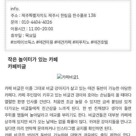
info.
주소 : 제주특별자치도 제주시 한림읍 한수풀로 138
문의 : 010-4404-4026
이용시간 : 11:00~20:00
휴무일 : 목요일
#브레이브독스 #애견미용 #애견카페 #퍼푸치노 #애견호텔
작은 놀이터가 있는 카페
카페비글
카페 비글은 이름 그대로 비글 강아지가 살고 있는 애견 동반이 가능한 아담한
카페다. 카페 주인장이 키우고 있는 비글견 경이와 호야는 손님들이 올 때마다
열렬한 환영 인사를 건넨다. 처음엔 조금 놀랄 수 있지만 금세 붙임성 있게
다가오는 비글들에게 친근감을 느끼게 된다. 한 번 친해졌다 생각이 들면
주위를 맴돌며 놀아달라고 애교를 부리기도 한다. 비글견들은 대부분 카페에
상주해 있지만 비가 오는 날에는 없을 확률이 많다. 귀여운 강아지들을 만나고
싶다면 미리 연락해 문의하거나 인스타그램 공지를 확인하면 된다.
카페 비글은 반려견 동반이 가능하며 대형견 경우에도 출입 제한이 없다.