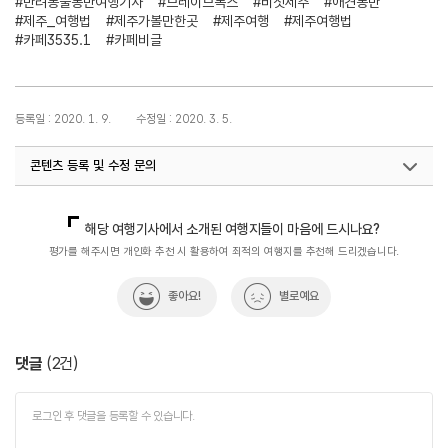
#반려동물동반여행기사
#브레이브독스
#비짓제주
#애견동반
#제주_여행법
#제주가볼만한곳
#제주여행
#제주여행법
#카페3535.1
#카페비글
등록일 : 2020. 1. 9.
수정일 : 2020. 3. 5.
콘텐츠 등록 및 수정 문의
국내디지털마케팅팀
033-371-2867
해당 여행기사에서 소개된 여행지들이 마음에 드시나요?
평가를 해주시면 개인화 추천 시 활용하여 최적의 여행지를 추천해 드리겠습니다.
좋아요!
별로예요
댓글
(
2
건)