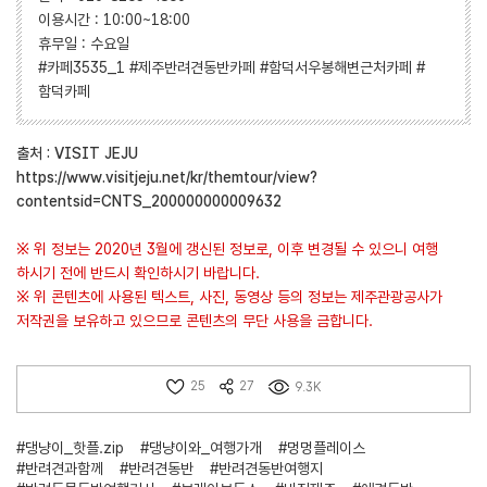
이용시간 : 10:00~18:00
휴무일 : 수요일
#카페3535_1 #제주반려견동반카페 #함덕서우봉해변근처카페 #
함덕카페
출처 : VISIT JEJU
https://www.visitjeju.net/kr/themtour/view?
contentsid=CNTS_200000000009632
※ 위 정보는 2020년 3월에 갱신된 정보로, 이후 변경될 수 있으니 여행
하시기 전에 반드시 확인하시기 바랍니다.
※ 위 콘텐츠에 사용된 텍스트, 사진, 동영상 등의 정보는 제주관광공사가
저작권을 보유하고 있으므로 콘텐츠의 무단 사용을 금합니다.
25
27
9.3K
#댕냥이_핫플.zip
#댕냥이와_여행가개
#멍멍플레이스
#반려견과함께
#반려견동반
#반려견동반여행지