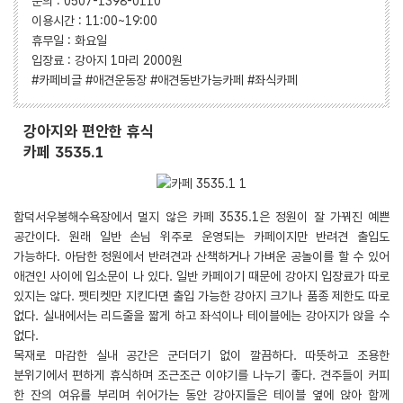
문의 : 0507-1398-0110
이용시간 : 11:00~19:00
휴무일 : 화요일
입장료 : 강아지 1마리 2000원
#카페비글 #애견운동장 #애견동반가능카페 #좌식카페
강아지와 편안한 휴식
카페 3535.1
함덕서우봉해수욕장에서 멀지 않은 카페 3535.1은 정원이 잘 가꿔진 예쁜
공간이다. 원래 일반 손님 위주로 운영되는 카페이지만 반려견 출입도
가능하다. 아담한 정원에서 반려견과 산책하거나 가벼운 공놀이를 할 수 있어
애견인 사이에 입소문이 나 있다. 일반 카페이기 때문에 강아지 입장료가 따로
있지는 않다. 펫티켓만 지킨다면 출입 가능한 강아지 크기나 품종 제한도 따로
없다. 실내에서는 리드줄을 짧게 하고 좌석이나 테이블에는 강아지가 앉을 수
없다.
목재로 마감한 실내 공간은 군더더기 없이 깔끔하다. 따뜻하고 조용한
분위기에서 편하게 휴식하며 조근조근 이야기를 나누기 좋다. 견주들이 커피
한 잔의 여유를 부리며 쉬어가는 동안 강아지들은 테이블 옆에 앉아 함께