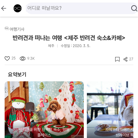
여행기사
반려견과 떠나는 여행 <제주 반려견 숙소&카페>
제주
수정일 : 2020. 3. 5.
25
9.3K
27
요약보기
반려견을 위한 완벽한 숙소, 멍멍
카페부터 미용까지 한
플레이스
브레이브 독스