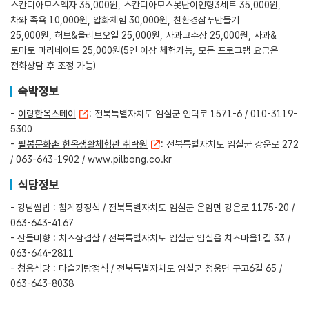
스칸디아모스액자 35,000원, 스칸디아모스못난이인형3세트 35,000원,
차와 족욕 10,000원, 압화체험 30,000원, 친환경샴푸만들기
25,000원, 허브&올리브오일 25,000원, 사과고추장 25,000원, 사과&
토마토 마리네이드 25,000원(5인 이상 체험가능, 모든 프로그램 요금은
전화상담 후 조정 가능)
숙박정보
-
이랑한옥스테이
: 전북특별자치도 임실군 인덕로 1571-6 / 010-3119-
5300
-
필봉문화촌 한옥생활체험관 취락원
: 전북특별자치도 임실군 강운로 272
/ 063-643-1902 /
www.pilbong.co.kr
식당정보
- 강남쌈밥 : 참게장정식 / 전북특별자치도 임실군 운암면 강운로 1175-20 /
063-643-4167
- 산들미향 : 치즈삼겹살 / 전북특별자치도 임실군 임실읍 치즈마을1길 33 /
063-644-2811
- 청웅식당 : 다슬기탕정식 / 전북특별자치도 임실군 청웅면 구고6길 65 /
063-643-8038