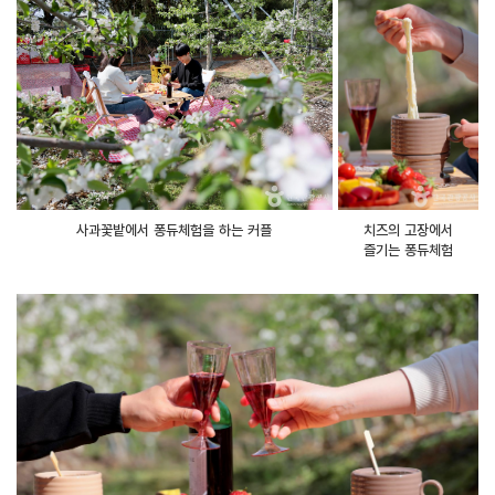
사과꽃밭에서 퐁듀체험을 하는 커플
치즈의 고장에서
즐기는 퐁듀체험