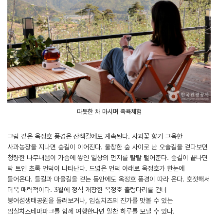
따듯한 차 마시며 족욕체험
그림 같은 옥정호 풍경은 산책길에도 계속된다. 사과꽃 향기 그윽한
사과농장을 지나면 숲길이 이어진다. 울창한 숲 사이로 난 오솔길을 걷다보면
청량한 나무내음이 가슴에 쌓인 일상의 먼지를 탈탈 털어준다. 숲길이 끝나면
탁 트인 초록 언덕이 나타난다. 드넓은 언덕 아래로 옥정호가 한눈에
들어온다. 들길과 마을길을 걷는 동안에도 옥정호 풍경이 따라 온다. 호젓해서
더욱 매력적이다. 3월에 정식 개장한 옥정호 출렁다리를 건너
붕어섬생태공원을 둘러보거나, 임실치즈의 진가를 맛볼 수 있는
임실치즈테마파크를 함께 여행한다면 알찬 하루를 보낼 수 있다.