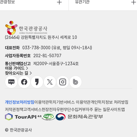
관광정보
유관기관
(26464) 강원특별자치도 원주시 세계로 10
대표전화
033-738-3000 (유료, 평일 09시~18시)
사업자등록번호
202-81-50707
통신판매업신고
제2009-서울중구-1234호
이용 가이드
찾아오시는 길
개인정보처리방침
이용약관
위치기반서비스 이용약관
개인위치정보 처리방침
저작권정책
고객서비스헌장
전자우편무단수집거부
자주 묻는 질문
사이트맵
© 한국관광공사