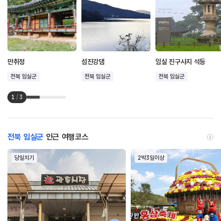
만취정
섬진강댐
임실 진구사지 석등
전북 임실군
전북 임실군
전북 임실군
1
/
3
전북 임실군
인근 여행코스
당일치기
2박3일이상