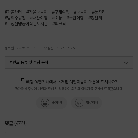
#가볼래터
#가을나들이
#구례여행
#나들이
#돗자리
#방화수류정
#서산여행
#소풍
#수원여행
#쌍산재
#토성산맹꽁이작은도서관
#피크닉
등록일 : 2025. 8. 12.
수정일 : 2025. 9. 25.
콘텐츠 등록 및 수정 문의
국내디지털마케팅팀
033-371-2867
해당 여행기사에서 소개된 여행지들이 마음에 드시나요?
평가를 해주시면 개인화 추천 시 활용하여 최적의 여행지를 추천해 드리겠습니다.
좋아요!
별로예요
댓글
(
47
건)