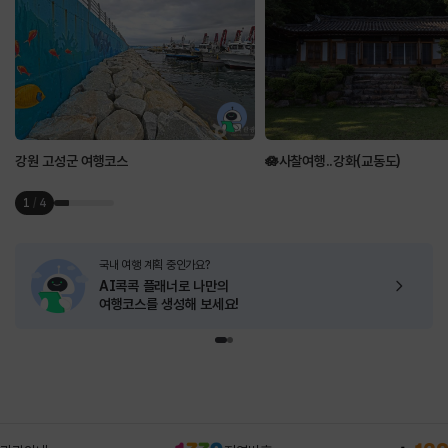
강원 고성군 여행코스
🪷사찰여행..강화(교동도)
1
/
4
국내 여행 계획 중인가요?
AI콕콕 플래너로
나만의
여행코스를 생성해 보세요!