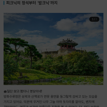
피크닉의 정석부터 '밤크닉'까지
1
/
3
🧺일단 앉고 봤더니 명당이네!
방화수류정은 성곽과 산책로가 연못 용연을 동그랗게 감싸고 있는 모습을
가지고 있어요. 덕분에 우거진 나무 그늘 아래 돗자리를 깔아도, 벤치에
걸터앉아도, 연못과 성곽의 아름다운 조합을 볼 수 있어요. 단, 잔디 보호와