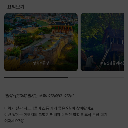
요악보기
방화수류정
토성산맹꽁이작은
"펄럭~(돗자리 펼치는 소리) 여기예요, 여기!"
더위가 살짝 사그라들며 소풍 가기 좋은 9월이 찾아왔어요.
이번 달에는 여행지의 특별한 매력이 더해진 별별 피크닉 도장 깨기
어떠세요?😉