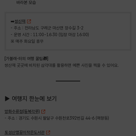
바라본 모습
➡️
쌍산재
- 주소 : 전라남도 구례군 마산면 장수길 3-2
- 운영 시간 : 11:00~16:30 (입장 마감 16:00)
※ 매주 화요일 휴무
[가볼래-터의 여행 꿀팁🎁]
쌍산재 곳곳에 비치된 삼각대를 활용하면 예쁜 사진을 찍을 수 있어요.
▶ 여행지 한눈에 보기
방화수류정(동북각루)
- 주소 : 경기도 수원시 팔달구 수원천로392번길 44-6 (매향동)
토성산맹꽁이작은도서관