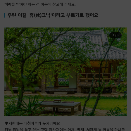
허락을 받아야 하는 점 이용에 참고해 주세요.
우린 이걸 '휴(休)크닉'이라고 부르기로 했어요
1
/
3
🌳저한테는 대청마루가 돗자리예요
전통 정원을 품고 있는 고택 쌍산재에는 안채, 별채, 서당채 등 한옥을 만나볼