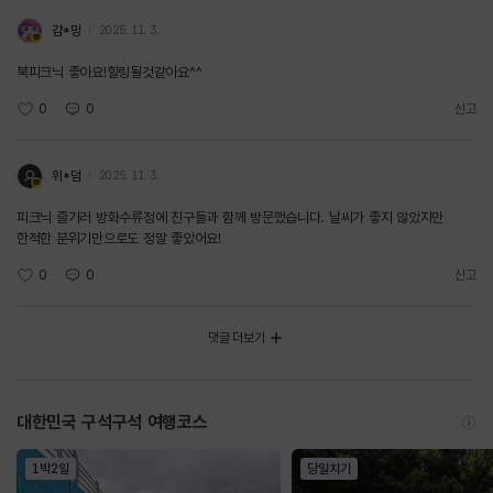
걈*밍
2025. 11. 3.
북피크닉 좋아요!힐링될것같아요^^
0
0
신고
위*덤
2025. 11. 3.
피크닉 즐기러 방화수류정에 친구들과 함께 방문했습니다. 날씨가 좋지 않았지만
한적한 분위기만으로도 정말 좋았어요!
0
0
신고
댓글 더보기
대한민국 구석구석 여행코스
1박2일
당일치기