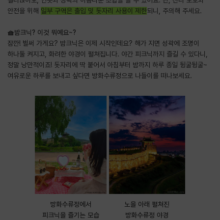
안전을 위해
일부 구역은 출입 및 돗자리 사용이 제한
되니, 주의해 주세요.
🧺밤크닉? 이것 뭐예요~?
잠깐! 벌써 가게요? 밤크닉은 이제 시작인데요? 해가 지면 성곽에 조명이
하나둘 켜지고, 화려한 야경이 펼쳐집니다. 야간 피크닉까지 즐길 수 있다니,
정말 낭만적이죠! 돗자리에 딱 붙어서 아침부터 밤까지 하루 종일 뒹굴뒹굴~
여유로운 하루를 보내고 싶다면 방화수류정으로 나들이를 떠나보세요.
방화수류정에서
노을 아래 펼쳐진
피크닉을 즐기는 모습
방화수류정 야경