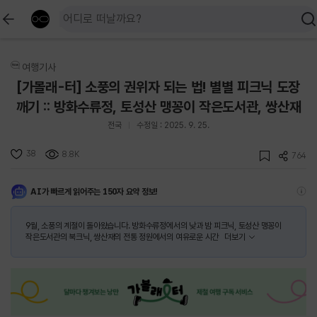
여행기사
[가볼래-터] 소풍의 권위자 되는 법! 별별 피크닉 도장
깨기 :: 방화수류정, 토성산 맹꽁이 작은도서관, 쌍산재
전국
수정일 : 2025. 9. 25.
38
8.8K
764
AI가 빠르게 읽어주는 150자 요약 정보!
9월, 소풍의 계절이 돌아왔습니다. 방화수류정에서의 낮과 밤 피크닉, 토성산 맹꽁이
작은도서관의 북크닉, 쌍산재의 전통 정원에서의 여유로운 시간
더보기