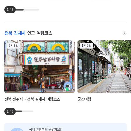
1
/
3
전북 김제시
인근 여행코스
2박3일
1박2일
전북 전주시 ~ 전북 김제시 여행코스
군산여행
1
/
3
국내 여행 계획 중인가요?