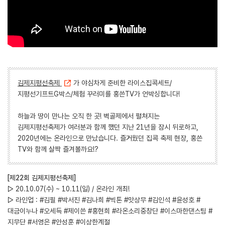
김제지평선축제
가 야심차게 준비한 라이스집콕세트/
지평선기프트G박스/체험 꾸러미를 홍쓴TV가 언박싱합니다!
하늘과 땅이 만나는 오직 한 곳! 벽골제에서 펼쳐지는
김제지평선축제가 여러분과 함께 했던 지난 21년을 잠시 뒤로하고,
2020년에는 온라인으로 만났습니다. 즐거웠던 집콕 축제 현장, 홍쓴
TV와 함께 살짝 즐겨볼까요!?
[제22회 김제지평선축제]
▷ 20.10.07(수) ~ 10.11(일) / 온라인 개최!
▷ 라인업 : #김필 #박서진 #김나희 #빅톤 #맛상무 #김인석 #윤성호 #
대금이누나 #오세득 #제이쓴 #홍현희 #라온소리중창단 #이스마한댄스팀 #
지무단 #서영은 #안성훈 #이상한계절