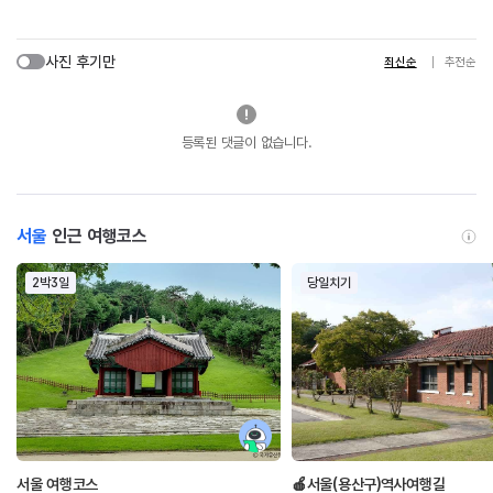
사진 후기만
최신순
추천순
등록된 댓글이 없습니다.
서울
인근 여행코스
2박3일
당일치기
서울 여행코스
🍎서울(용산구)역사여행길