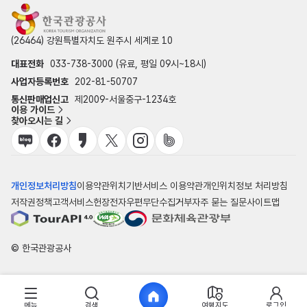
(26464) 강원특별자치도 원주시 세계로 10
대표전화
033-738-3000 (유료, 평일 09시~18시)
사업자등록번호
202-81-50707
통신판매업신고
제2009-서울중구-1234호
이용 가이드
찾아오시는 길
개인정보처리방침
이용약관
위치기반서비스 이용약관
개인위치정보 처리방침
저작권정책
고객서비스헌장
전자우편무단수집거부
자주 묻는 질문
사이트맵
© 한국관광공사
메뉴
검색
여행지도
로그인