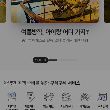
여름방학, 아이랑 어디 가지?
충남투어패스로 실속 있게 즐기는 태안 여행
3
/
10
완벽한 여행 준비를 위한
구석구석 서비스
디지털
대한민국
맛집차트
가볼래-터
배지랜드
축제달력