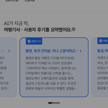
관광주민증
반값여행
AI가 지금 막,
여행기사ㆍ사용자 후기를 요약했어요.
여행
여행기사
[가볼래-터] 태양을 피하는 방법, 실내 액티비티 여행
물길 따
통영, 빛의 언덕을 지나 고양이학교로 떠나는 힐링 여행
 있는
거창의 
통영의 힐링 여행은 디지털 미디어아트
무주
역사, 
테마파크 '디피랑'과 고양이 보호센터
서핑을
덕유산 
'고양이학교'에서 시작된다. 밤에 빛나는
서
어우러져
디피랑에서 아름다운 산책을 즐기고,
인의
선비들의
용호도에서 고양이들과의 교감을 통해
이빙으로
있습니다
일상의 스트레스를 잊을 수 있다. 이곳은
 잊지
풍류를 
문화와 예술이 어우러진 특별한 경험을
제공하며, 고양이와의 소중한 순간을
만들어준다.