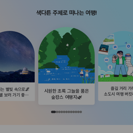
색다른 주제로 떠나는 여행!
즐길 거리 가
는 별빛 속으로🌌
시원한 초록 그늘을 품은
소도시 여행 버
별 보러 가기 좋은
숲캉스 여행지🌿
곳