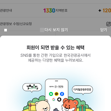
관광안내
지역번호
관광정보 수정/신규요청
다시 보지 않기
닫기
관광정보
유관기관
회원이 되면 받을 수 있는 혜택
SNS를 통한 간편 가입으로 한국관광공사에서
제공하는 다양한 혜택을 누려보세요.
(26464) 강원특별자치도 원주시 세계로 10
대표전화
033-738-3000 (유료, 평일 09시~18시)
사업자등록번호
202-81-50707
통신판매업신고
제2009-서울중구-1234호
이용 가이드
찾아오시는 길