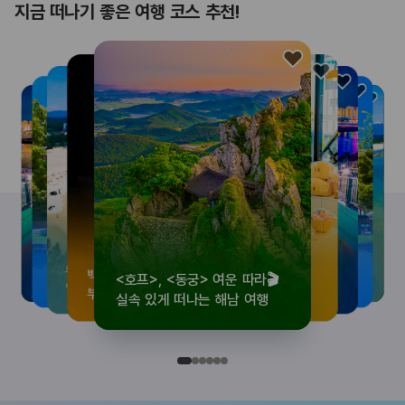
지금 떠나기 좋은 여행 코스 추천!
<호프>, <동궁> 여운 따라🎬
로컬 감성 수집!
우리말이 더 재미있어지는
뚜벅이 여행자 주목🚶
백제의 숨결을 따라,
<호프>, <동궁> 여운 따라🎬
로컬 감성 수집!
우리말이 더 재미있어지는
숲길부터 천년 고찰까지!
뚜벅이 여행자 주목🚶
백제의 숨결을 따라,
숲길부터 천년 고찰까지!
숲길부터 천년 고찰까지!
뚜벅이 여행자 주목🚶
우리말이 더 재미있어지는
백제의 숨결을 따라,
로컬 감성 수집!
<호프>, <동궁> 여운 따라🎬
실속 있게 떠나는 해남 여행
전국 로컬 기념품숍 3곳⭐
세종 한글 여행
양양 1박 2일 코스
부여에서 만나는 여름
실속 있게 떠나는 해남 여행
전국 로컬 기념품숍 3곳⭐
세종 한글 여행
마음에 쉼을 더하는 부안
양양 1박 2일 코스
부여에서 만나는 여름
마음에 쉼을 더하는 부안
마음에 쉼을 더하는 부안
양양 1박 2일 코스
세종 한글 여행
부여에서 만나는 여름
전국 로컬 기념품숍 3곳⭐
실속 있게 떠나는 해남 여행