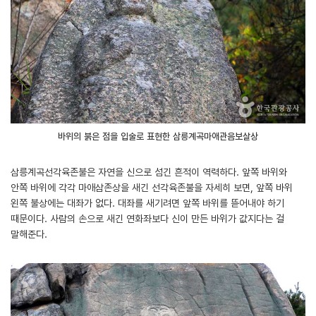
바위의 붉은 점을 입술로 표현한 삼릉계곡마애관음보살상
삼릉계곡선각육존불은 자연을 신으로 섬긴 흔적이 역력하다. 앞쪽 바위와
안쪽 바위에 각각 마애삼존상을 새긴 선각육존불을 자세히 보면, 앞쪽 바위
왼쪽 불상에는 대좌가 없다. 대좌를 새기려면 앞쪽 바위를 뜯어내야 하기
때문이다. 사람의 손으로 새긴 연화좌보다 신이 만든 바위가 값지다는 걸
말해준다.