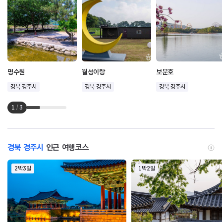
명수원
월성이랑
보문호
경북 경주시
경북 경주시
경북 경주시
1
/
3
경북 경주시
인근 여행코스
2박3일
1박2일