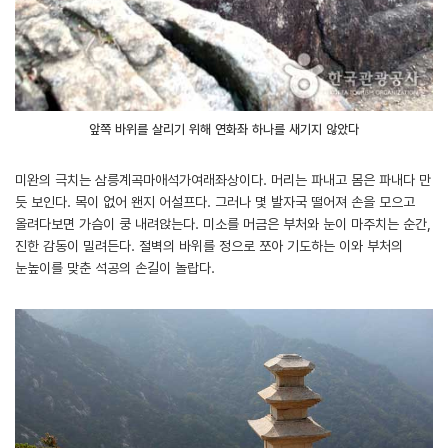
앞쪽 바위를 살리기 위해 연화좌 하나를 새기지 않았다
미완의 극치는 삼릉계곡마애석가여래좌상이다. 머리는 파내고 몸은 파내다 만
듯 보인다. 목이 없어 왠지 어설프다. 그러나 몇 발자국 떨어져 손을 모으고
올려다보면 가슴이 쿵 내려앉는다. 미소를 머금은 부처와 눈이 마주치는 순간,
진한 감동이 밀려든다. 절벽의 바위를 정으로 쪼아 기도하는 이와 부처의
눈높이를 맞춘 석공의 손길이 놀랍다.