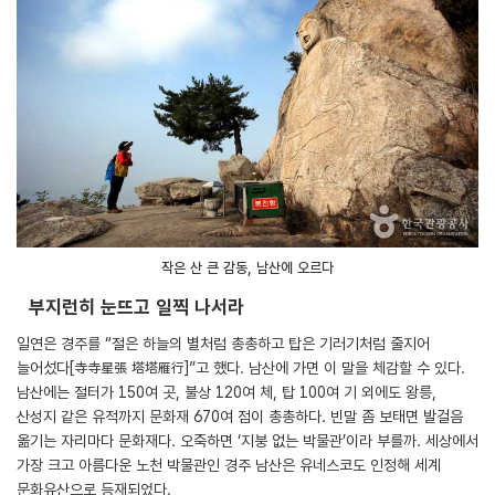
작은 산 큰 감동, 남산에 오르다
부지런히 눈뜨고 일찍 나서라
일연은 경주를 “절은 하늘의 별처럼 총총하고 탑은 기러기처럼 줄지어
늘어섰다[寺寺星張 塔塔雁行]”고 했다. 남산에 가면 이 말을 체감할 수 있다.
남산에는 절터가 150여 곳, 불상 120여 체, 탑 100여 기 외에도 왕릉,
산성지 같은 유적까지 문화재 670여 점이 총총하다. 빈말 좀 보태면 발걸음
옮기는 자리마다 문화재다. 오죽하면 ‘지붕 없는 박물관’이라 부를까. 세상에서
가장 크고 아름다운 노천 박물관인 경주 남산은 유네스코도 인정해 세계
문화유산으로 등재되었다.