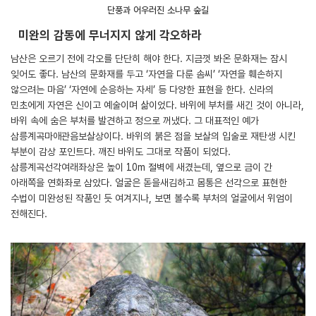
단풍과 어우러진 소나무 숲길
미완의 감동에 무너지지 않게 각오하라
남산은 오르기 전에 각오를 단단히 해야 한다. 지금껏 봐온 문화재는 잠시
잊어도 좋다. 남산의 문화재를 두고 ‘자연을 다룬 솜씨’ ‘자연을 훼손하지
않으려는 마음’ ‘자연에 순응하는 자세’ 등 다양한 표현을 한다. 신라의
민초에게 자연은 신이고 예술이며 삶이었다. 바위에 부처를 새긴 것이 아니라,
바위 속에 숨은 부처를 발견하고 정으로 꺼냈다. 그 대표적인 예가
삼릉계곡마애관음보살상이다. 바위의 붉은 점을 보살의 입술로 재탄생 시킨
부분이 감상 포인트다. 깨진 바위도 그대로 작품이 되었다.
삼릉계곡선각여래좌상은 높이 10m 절벽에 새겼는데, 옆으로 금이 간
아래쪽을 연화좌로 삼았다. 얼굴은 돋을새김하고 몸통은 선각으로 표현한
수법이 미완성된 작품인 듯 여겨지나, 보면 볼수록 부처의 얼굴에서 위엄이
전해진다.