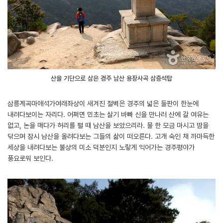
산을 기단으로 삼은 경주 남산 용장사곡 삼층석탑
삼릉계곡마애석가여래좌상이 새겨진 절벽은 경주의 넓은 들판이 한눈에
내려다보이는 자리다. 어쩌면 민초는 살기 바빠 신을 만나러 산에 갈 여유는
없고, 논을 매다가 허리를 펼 때 남산을 보았으리라. 물 한 모금 마시고 땀을
닦으며 잠시 남산을 올려다보는 그들의 삶이 떠오른다. 고개 숙인 채 까마득한
세상을 내려다보는 불상의 미소 덕분인지 노랗게 익어가는 경주평야가
풍요로워 보인다.