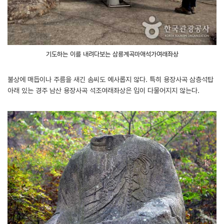
기도하는 이를 내려다보는 삼릉계곡마애석가여래좌상
불상에 매듭이나 주름을 새긴 솜씨도 예사롭지 않다. 특히 용장사곡 삼층석탑
아래 있는 경주 남산 용장사곡 석조여래좌상은 입이 다물어지지 않는다.