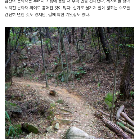
남산의 문화재는 무너지고 흙에 묻힌 채 수백 년을 견뎌왔다. 제자리를 찾아
세워진 문화재 외에도 흩어진 것이 많다. 길가로 옮겨져 발에 밟히는 수모를
간신히 면한 것도 있지만, 길에 박힌 기왓장도 있다.