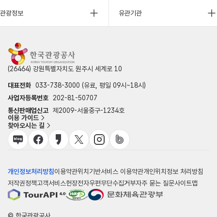
관광정보
유관기관
(26464) 강원특별자치도 원주시 세계로 10
대표전화
033-738-3000 (유료, 평일 09시~18시)
사업자등록번호
202-81-50707
통신판매업신고
제2009-서울중구-1234호
이용 가이드
찾아오시는 길
개인정보처리방침
이용약관
위치기반서비스 이용약관
개인위치정보 처리방침
저작권정책
고객서비스헌장
전자우편무단수집거부
자주 묻는 질문
사이트맵
© 한국관광공사