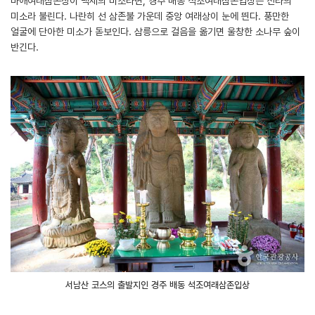
마애여래삼존상이 백제의 미소라면, 경주 배동 석조여래삼존입상은 신라의
미소라 불린다. 나란히 선 삼존불 가운데 중앙 여래상이 눈에 띈다. 풍만한
얼굴에 단아한 미소가 돋보인다. 삼릉으로 걸음을 옮기면 울창한 소나무 숲이
반긴다.
서남산 코스의 출발지인 경주 배동 석조여래삼존입상