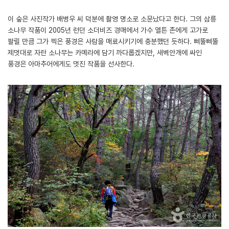
이 숲은 사진작가 배병우 씨 덕분에 촬영 명소로 소문났다고 한다. 그의 삼릉
소나무 작품이 2005년 런던 소더비즈 경매에서 가수 엘튼 존에게 고가로
팔릴 만큼 그가 찍은 풍경은 사람을 매료시키기에 충분했던 듯하다. 삐뚤삐뚤
제멋대로 자란 소나무는 카메라에 담기 까다롭겠지만, 새벽안개에 싸인
풍경은 아마추어에게도 멋진 작품을 선사한다.