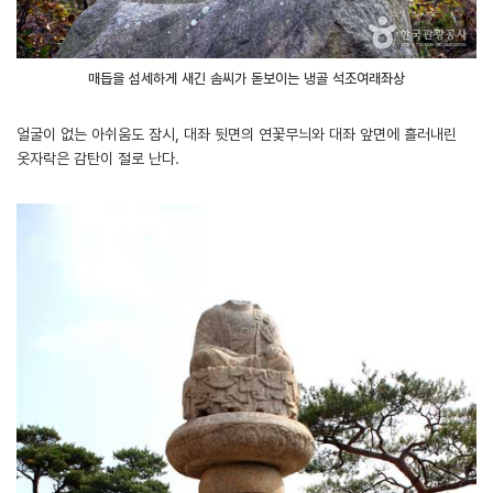
매듭을 섬세하게 새긴 솜씨가 돋보이는 냉골 석조여래좌상
얼굴이 없는 아쉬움도 잠시, 대좌 뒷면의 연꽃무늬와 대좌 앞면에 흘러내린
옷자락은 감탄이 절로 난다.