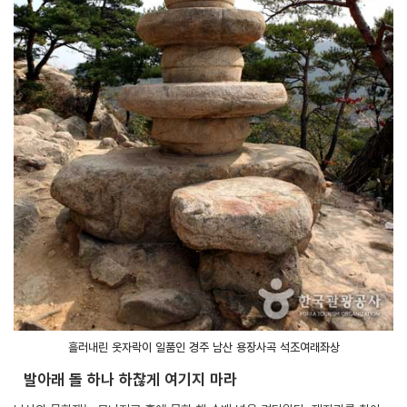
흘러내린 옷자락이 일품인 경주 남산 용장사곡 석조여래좌상
발아래 돌 하나 하찮게 여기지 마라