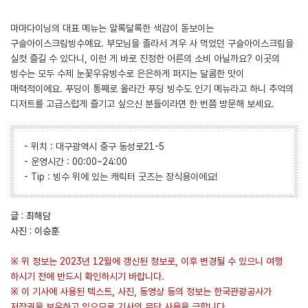
마마다이닝의 대표 메뉴는 알록달록한 색감이 돋보이는
구슬아이스크림빙수예요. 부모님을 졸라서 겨우 사 먹었던 구슬아이스크림을
실컷 즐길 수 있다니, 이런 게 바로 진정한 어른의 소비 아닐까요? 이곳의
빙수는 모두 수제 눈꽃우유빙수로 은은하게 퍼지는 달콤한 맛이
매력적이에요. 푸딩이 통째로 올라간 푸딩 빙수도 인기 메뉴라고 하니 추억의
디저트를 고급스럽게 즐기고 싶으신 분들이라면 한 번쯤 방문해 보세요.
- 위치 : 대구광역시 중구 동성로21-5
- 운영시간 : 00:00~24:00
- Tip : 빙수 위에 있는 캐릭터 굿즈는 장식용이에요!
글 : 최해담
사진 : 이승훈
※ 위 정보는 2023년 12월에 갱신된 정보로, 이후 변경될 수 있으니 여행
하시기 전에 반드시 확인하시기 바랍니다.
※ 이 기사에 사용된 텍스트, 사진, 동영상 등의 정보는 한국관광공사가
저작권을 보유하고 있으므로 기사의 무단 사용을 금합니다.