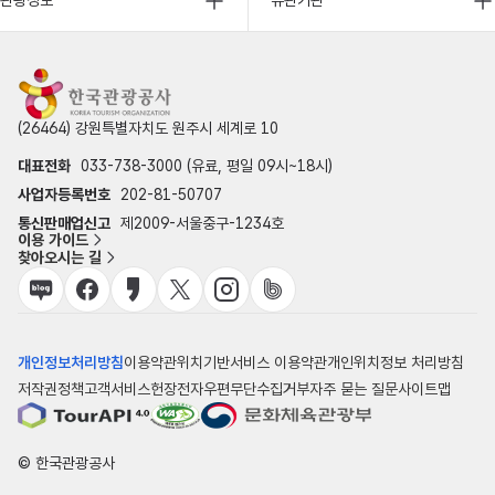
관광정보
유관기관
(26464) 강원특별자치도 원주시 세계로 10
대표전화
033-738-3000 (유료, 평일 09시~18시)
사업자등록번호
202-81-50707
통신판매업신고
제2009-서울중구-1234호
이용 가이드
찾아오시는 길
개인정보처리방침
이용약관
위치기반서비스 이용약관
개인위치정보 처리방침
저작권정책
고객서비스헌장
전자우편무단수집거부
자주 묻는 질문
사이트맵
© 한국관광공사