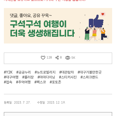
128
8
5K
#Y2K
#공공누리
#뉴트로빌리지
#대관람차
#대구가볼만한곳
#대구여행
#롤러장
#마마다이닝
#스티커사진
#스파크랜드
#접속
#추억여행
#펙스코
#포토존
등록일 : 2023. 7. 27.
수정일 : 2023. 12. 19.