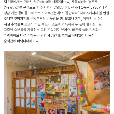
펙스코에서는 오래된 것(Retro)을 새롭게(New) 재해석하는 ‘뉴트로
(Newtro)’를 콘셉트로 한 전시회가 열렸습니다. 전시장 1층은 1980년대의
정감 가는 동네를 모티브로 꾸며두었는데요. ‘응답하라’ 시리즈에서나 볼 법한
오래된 구멍가게와 문방구부터 비눗방울 총, 달고나 기계, 왕딱지 등 어린
시절 추억을 떠오르게 하는 세트와 소품이 가득해서 두 눈이 즐거웠어요.
그중엔 승부욕을 자극하는 고전 오락기도 있어요. 버튼을 눌러 기계와
가위바위보 대결을 하는 간단한 게임인데, 의외로 재미있어서 동전이
순식간에 바닥나더라고요.