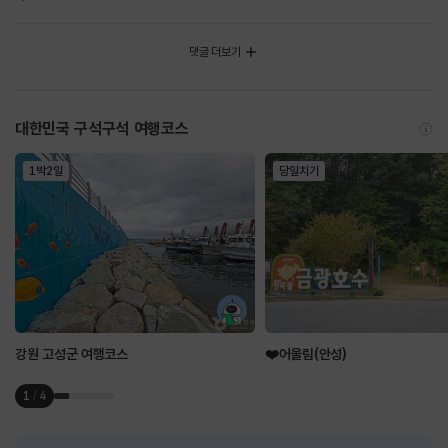
댓글 더보기
대한민국 구석구석 여행코스
1박2일
당일치기
강원 고성군 여행코스
❤️어울림(안성)
1
/
4