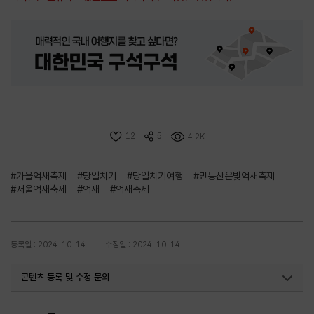
12
5
4.2K
#가을억새축제
#당일치기
#당일치기여행
#민둥산은빛억새축제
#서울억새축제
#억새
#억새축제
등록일 : 2024. 10. 14.
수정일 : 2024. 10. 14.
콘텐츠 등록 및 수정 문의
국내디지털마케팅팀
033-371-2867