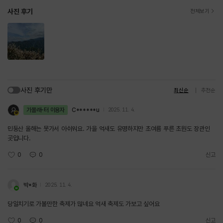
사진 후기
전체보기
사진 후기만
최신순
추천순
가볼래-터 이용자
C******u
2025. 11. 4.
민둥산 올해는 못가서 아쉬워요. 가을 억새도 유명하지만 초여름 푸른 초원도 장관인
곳입니다.
0
0
신고
박*화
2025. 11. 4.
당일치기로 가볼만한 축제가 많네요 억새 축제도 가보고 싶어요
0
0
신고