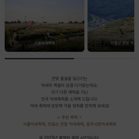
서울억새축제
민둥산 은빛 억새
은빛 물결을 일으키는
억새의 계절이 성큼 다가왔는데요.
각기 다른 매력을 지닌
전국 억새축제를 소개해 드립니다.
억새 축제에 방문해 가을 정취를 만끽해 보세요!
⭐
추천 축제
⭐
서울억새축제, 민둥산 은빛 억새축제, 광주서창억새축제
※ 2023년 촬영된 축제 사진입니다.