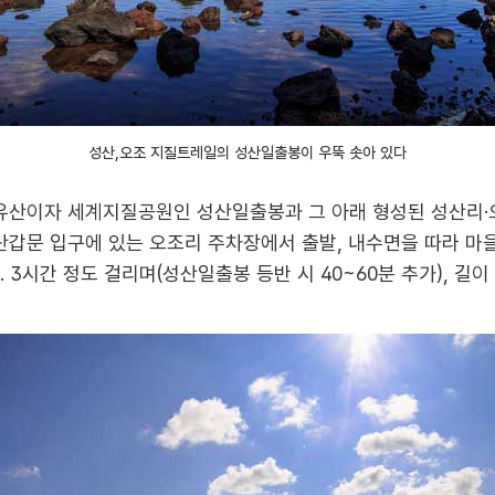
성산,오조 지질트레일의 성산일출봉이 우뚝 솟아 있다
산이자 세계지질공원인 성산일출봉과 그 아래 형성된 성산리·오
성산갑문 입구에 있는 오조리 주차장에서 출발, 내수면을 따라 마
 3시간 정도 걸리며(성산일출봉 등반 시 40~60분 추가), 길이