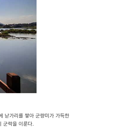
름에 낟가리를 쌓아 군량미가 가득한
 군락을 이룬다.