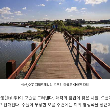
성산,오조 지질트레일의 오조리 마을로 이어진 다리
산봉(食山峯)이 모습을 드러낸다. 왜적의 침입이 잦은 시절, 오
 전해진다. 수풀이 무성한 오름 주변에는 희귀 염생식물 황근이