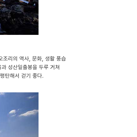
조리의 역사, 문화, 생활 풍습
을과 성산일출봉을 두루 거쳐
 평탄해서 걷기 좋다.