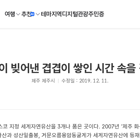
여행
추천
테마
지역
디지털
관광주민증
이 빚어낸 겹겹이 쌓인 시간 속을 
제주 제주시
수정일 : 2019. 12. 11.
지정 세계자연유산을 3개나 품은 곳이다. 2007년 '제주 화산섬과
s)'로 한라산과 성산일출봉, 거문오름용암동굴계가 세계자연유산에 등재