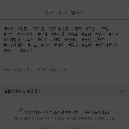
9
36
14K
#EBS
#강진
#걷기길
#걷기좋은길
#경주
#고성
#고창
#군산
#남파랑길
#남해
#둘레길
#목포
#보령
#부산
#서천
#서해랑길
#속초
#여수
#영덕
#올레길
#울산
#제주
#제주올레길
#진도
#코리아둘레길
#통영
#포항
#한국의둘레길
#해남
#해파랑길
등록일 : 2022. 2. 8.
수정일 : 2022. 2. 14.
콘텐츠 등록 및 수정 문의
국내디지털마케팅팀
033-371-2867
해당 여행기사에서 소개된 여행지들이 마음에 드시나요?
평가를 해주시면 개인화 추천 시 활용하여 최적의 여행지를 추천해 드리겠습니다.