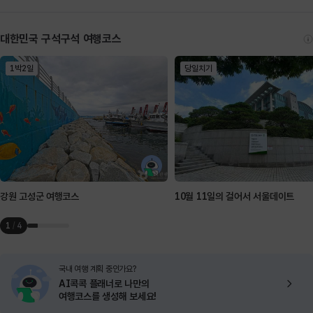
대한민국 구석구석 여행코스
1박2일
당일치기
강원 고성군 여행코스
10월 11일의 걸어서 서울데이트
1
/
4
국내 여행 계획 중인가요?
AI콕콕 플래너로
나만의
여행코스를 생성해 보세요!