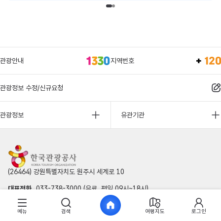
관광안내
지역번호
관광정보 수정/신규요청
관광정보
유관기관
(26464) 강원특별자치도 원주시 세계로 10
대표전화
033-738-3000 (유료, 평일 09시~18시)
사업자등록번호
202-81-50707
메뉴
검색
여행지도
로그인
통신판매업신고
제2009-서울중구-1234호