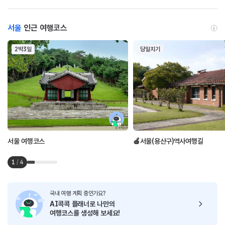
서울
인근 여행코스
2박3일
당일치기
서울 여행코스
🍎서울(용산구)역사여행길
1
/
4
국내 여행 계획 중인가요?
AI콕콕 플래너로
나만의
여행코스를 생성해 보세요!