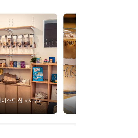
이스트 샵 <지구>
망원시장 ‘카페 M’