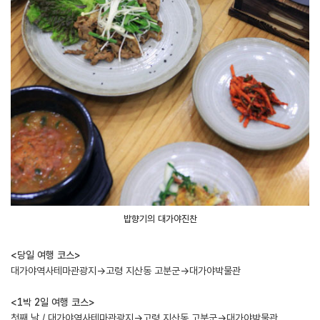
밥향기의 대가야진찬
<당일 여행 코스>
대가야역사테마관광지→고령 지산동 고분군→대가야박물관
<1박 2일 여행 코스>
첫째 날 / 대가야역사테마관광지→고령 지산동 고분군→대가야박물관