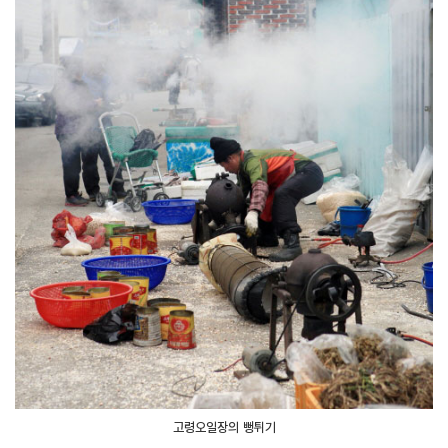
고령오일장의 뻥튀기