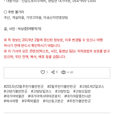
- 대원식당 : 인삼도토리수제비, 쌍림면 대가야로, 054-955-1500
○ 주변 볼거리
주산, 개실마을, 가얏고마을, 미숭산자연휴양림
글, 사진 : 박상준(여행작가)
※ 위 정보는 2019년 2월에 갱신된 정보로, 이후 변경될 수 있으니 여행
하시기 전에 반드시 확인하시기 바랍니다.
※ 이 기사의 모든 콘텐츠(텍스트, 사진, 동영상 등)는 저작권법의 보호를 받고
있으며, 무단 전재, 복사, 배포 등을 금합니다.
1
8
4.6K
#2015년2월추천가볼만한곳
#2월추천가볼만한곳
#고령1박2일코스
#고령가볼만한곳
#고령당일코스
#고령맛집
#고령오일장
#대가야박물관
#대가야역사테마관광지
#대가야왕릉전시관
#역사여행
#우륵박물관
#지산동고분군
#추천가볼만한곳