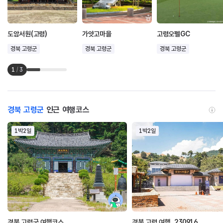
도암서원(고령)
가얏고마을
고령오펠GC
경북 고령군
경북 고령군
경북 고령군
1
/
3
경북 고령군
인근 여행코스
1박2일
1박2일
경북 고령군 여행코스
경북 고령 여행_230916