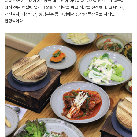
시장 주변에는 대가야진찬을 내는 집이 여럿이다. 대가야진찬은 고령군이
외식 전문 컨설팅 업체에 의뢰해 식단을 짜고 식당을 선정했다. 고령돼지,
개진감자, 다산연근, 쌍림부추 등 고령에서 생산한 특산물로 차려낸
한정식이다.