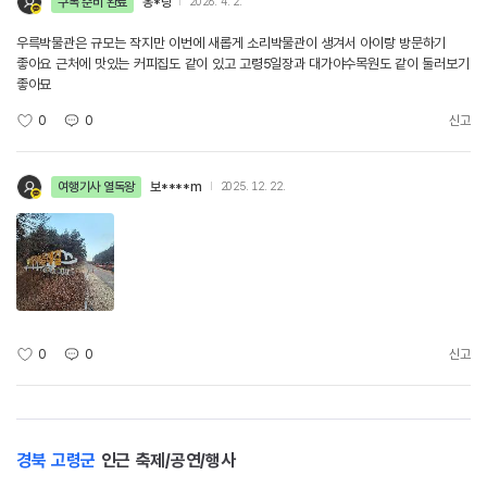
구독 준비 완료
옹*랑
2026. 4. 2.
우륵박물관은 규모는 작지만 이번에 새롭게 소리박물관이 생겨서 아이랑 방문하기
좋아요 근처에 맛있는 커피집도 같이 있고 고령5일장과 대가야수목원도 같이 둘러보기
좋아묘
0
0
신고
여행기사 열독왕
보****m
2025. 12. 22.
0
0
신고
경북 고령군
인근 축제/공연/행사