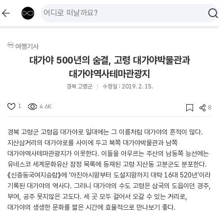
여행기사
대가야 500년의 숨결, 고령 대가야박물관과
대가야역사테마관광지
경북 고령군
수정일 : 2019. 2. 15.
1
4.6K
8
경북 고령군 고령읍 대가야로 일대에는 그 이름처럼 대가야의 흔적이 많다.
지산삼거리의 대가야로를 사이에 두고 북쪽 대가야박물관과 남쪽
대가야역사테마관광지가 이웃한다. 이들을 아우르는 주산의 남동쪽 능선에는
유네스코 세계문화유산 잠정 목록에 등재된 고령 지산동 고분군도 분포한다.
《신증동국여지승람》에 ‘아진아시왕부터 도설지왕까지 대략 16대 520년’이라
기록된 대가야의 역사다. 그러니 대가야의 수도 고령은 삼국의 도읍이던 경주,
부여, 공주 못지않은 고도다. 세 곳 모두 걸어서 오갈 수 있는 거리로,
대가야의 생생한 문화를 짧은 시간에 효율적으로 만나보기 좋다.