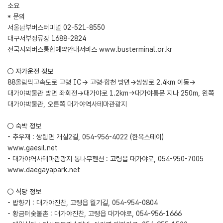
소요
* 문의
서울남부버스터미널 02-521-8550
대구서부정류장 1688-2824
전국시외버스통합예약안내서비스
www.busterminal.or.kr
○ 자가운전 정보
88올림픽고속도로 고령 IC→ 고령·합천 방면→쌍쌍로 2.4km 이동→
대가야박물관 방면 좌회전→대가야로 1.2km→대가야통문 지나 250m, 왼쪽
대가야박물관, 오른쪽 대가야역사테마관광지
○ 숙박 정보
- 추우재 : 쌍림면 개실2길, 054-956-4022 (한옥스테이)
www.gaesil.net
- 대가야역사테마관광지 통나무펜션 : 고령읍 대가야로, 054-950-7005
www.daegayapark.net
○ 식당 정보
- 밥향기 : 대가야진찬, 고령읍 월기길, 054-954-0804
- 황금터숯불촌 : 대가야진찬, 고령읍 대가야로, 054-956-1666