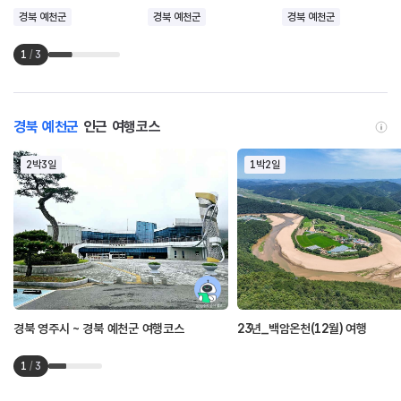
경북 예천군
경북 예천군
경북 예천군
1
/
3
경북 예천군
인근 여행코스
2박3일
1박2일
경북 영주시 ~ 경북 예천군 여행코스
23년_백암온천(12월) 여행
1
/
3