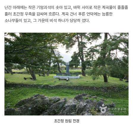
난간 아래에는 작은 기암괴석이 솟아 있고, 바위 사이로 작은 계곡물이 졸졸졸
흘러 초간정 우측을 감싸며 흐른다. 계곡 건너 푸른 언덕에는 늠름한
소나무들이 있고, 그 가운데 비석 하나가 당당히 섰다.
초간정 원림 전경