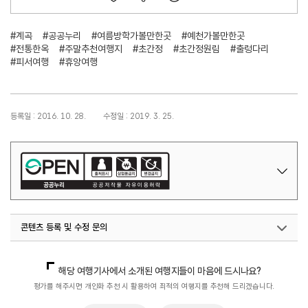
#계곡
#공공누리
#여름방학가볼만한곳
#예천가볼만한곳
#전통한옥
#주말추천여행지
#초간정
#초간정원림
#출렁다리
#피서여행
#휴앙여행
등록일 : 2016. 10. 28.
수정일 : 2019. 3. 25.
콘텐츠 등록 및 수정 문의
국내디지털마케팅팀
033-371-2867
해당 여행기사에서 소개된 여행지들이 마음에 드시나요?
평가를 해주시면 개인화 추천 시 활용하여 최적의 여행지를 추천해 드리겠습니다.