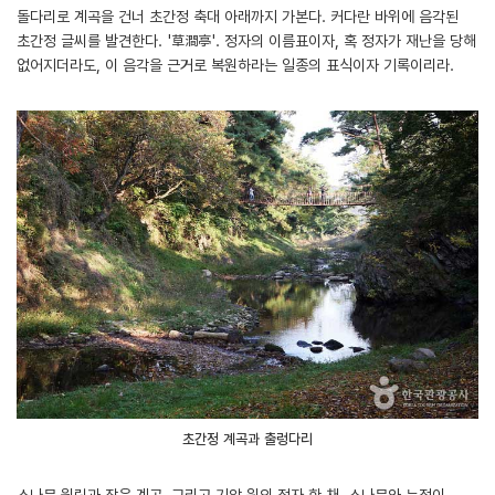
돌다리로 계곡을 건너 초간정 축대 아래까지 가본다. 커다란 바위에 음각된
초간정 글씨를 발견한다. '草澗亭'. 정자의 이름표이자, 혹 정자가 재난을 당해
없어지더라도, 이 음각을 근거로 복원하라는 일종의 표식이자 기록이리라.
초간정 계곡과 출렁다리
소나무 원림과 작은 계곡, 그리고 기암 위의 정자 한 채. 소나무와 누정이