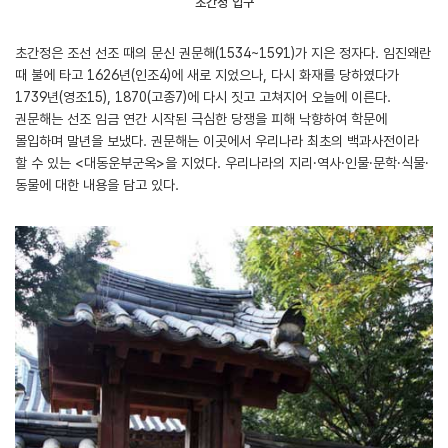
초간정 입구
초간정은 조선 선조 때의 문신 권문해(1534~1591)가 지은 정자다. 임진왜란
때 불에 타고 1626년(인조4)에 새로 지었으나, 다시 화재를 당하였다가
1739년(영조15), 1870(고종7)에 다시 짓고 고쳐지어 오늘에 이른다.
권문해는 선조 임금 연간 시작된 극심한 당쟁을 피해 낙향하여 학문에
몰입하며 말년을 보냈다. 권문해는 이곳에서 우리나라 최초의 백과사전이라
할 수 있는 <대동운부군옥>을 지었다. 우리나라의 지리·역사·인물·문학·식물·
동물에 대한 내용을 담고 있다.