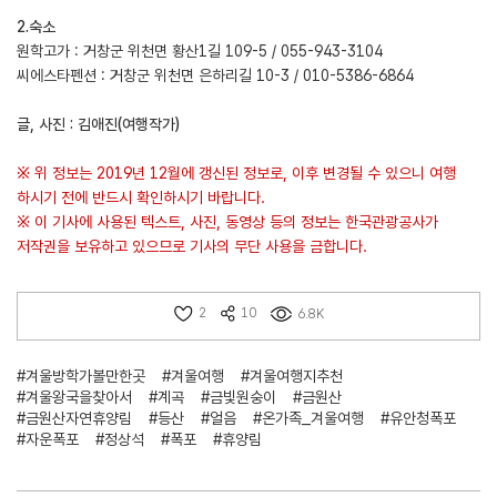
2.숙소
원학고가 : 거창군 위천면 황산1길 109-5 / 055-943-3104
씨에스타펜션 : 거창군 위천면 은하리길 10-3 / 010-5386-6864
글, 사진 : 김애진(여행작가)
※ 위 정보는 2019년 12월에 갱신된 정보로, 이후 변경될 수 있으니 여행
하시기 전에 반드시 확인하시기 바랍니다.
※ 이 기사에 사용된 텍스트, 사진, 동영상 등의 정보는 한국관광공사가
저작권을 보유하고 있으므로 기사의 무단 사용을 금합니다.
2
10
6.8K
#겨울방학가볼만한곳
#겨울여행
#겨울여행지추천
#겨울왕국을찾아서
#계곡
#금빛원숭이
#금원산
#금원산자연휴양림
#등산
#얼음
#온가족_겨울여행
#유안청폭포
#자운폭포
#정상석
#폭포
#휴양림