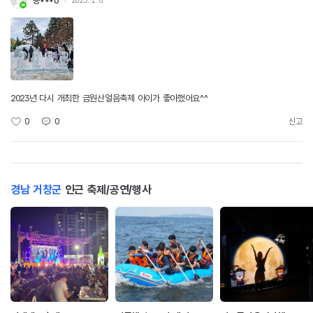
긍***o
2023. 1. 8.
2023년 다시 개최한 금원산얼음축제 아이가 좋아했어요^^
0
0
신고
경남 거창군
인근 축제/공연/행사