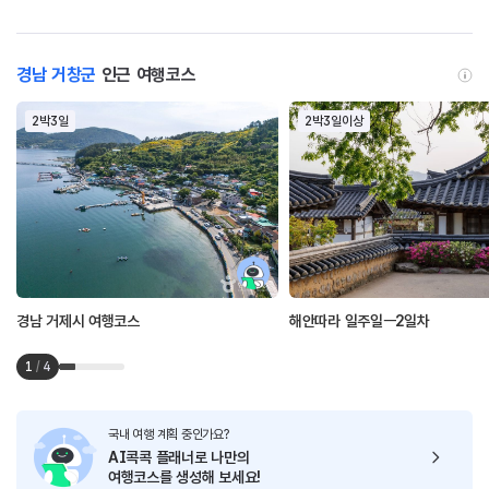
경남 거창군
인근 여행코스
2박3일
2박3일이상
경남 거제시 여행코스
해안따라 일주일ㅡ2일차
1
/
4
국내 여행 계획 중인가요?
AI콕콕 플래너로
나만의
여행코스를 생성해 보세요!