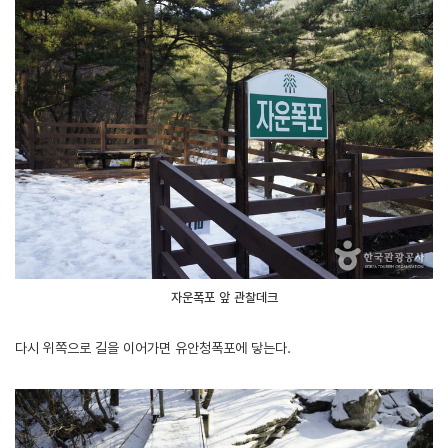
자운폭포 앞 관찰데크
다시 위쪽으로 길을 이어가면 유안청폭포에 닿는다.