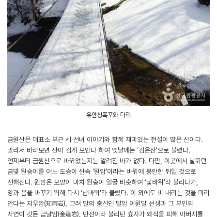
유안청폭포와 다리
금원산은 매표소 부근 세 선녀 이야기와 함께 재미있는 전설이 많은 산이다.
멀리서 바라보면 산이 검게 보인다 하여 옛날에는 ‘검은산’으로 불렸다.
언제부터 금원산으로 바뀌었는지는 알려진 바가 없다. 다만, 이곳에서 날뛰던
금빛 원숭이를 어느 도승이 산속 ‘원암’이라는 바위에 봉안한 뒤일 것으로
전해진다. 원암은 모양이 마치 원숭이 얼굴 비슷하여 ‘낯바위’라 불리다가,
양과 음을 바꾸기 위해 다시 ‘납바위’라 불렀다. 이 외에도 비 내리는 것을 미리
안다는 지우암(知雨岩), 고려 말의 충신인 달암 이원달 선생과 그 부인의
사연이 깃든 금달암(金達岩), 반전이라 불리던 효자가 왜적을 피해 아버지를