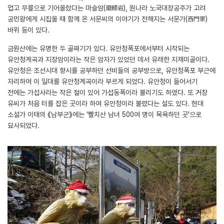
업고 무릎으로 기어올랐다는 마슬암(磨膝岩), 원나라 노국대장공주가 고려
공민왕에게 시집올 때 함께 온 서문씨의 이야기가 전해지는 서문가(西門家)
바위 등이 있다.
금원산에는 유명한 두 골짜기가 있다. 유안청폭포에서부터 시작되는
유안청계곡과 지장암이라는 작은 암자가 있었던 데서 유래한 지재미골이다.
유안청은 조선시대 향시를 공부하던 선비들의 공부방으로, 유안청폭포 부근에
자리하여 이 일대를 유안청계곡이라 부르게 되었다. 유안청이 들어서기
전에는 가섭사라는 작은 절이 있어 가섭동폭이라 불리기도 하였다. 또 거창
유씨가 처음 터를 잡은 곳이라 하여 유안청이라 불렸다는 설도 있다. 현대
소설가 이태의 《남부군》에는 ‘빨치산 남녀 500여 명이 목욕하던 곳’으로
묘사되었다.