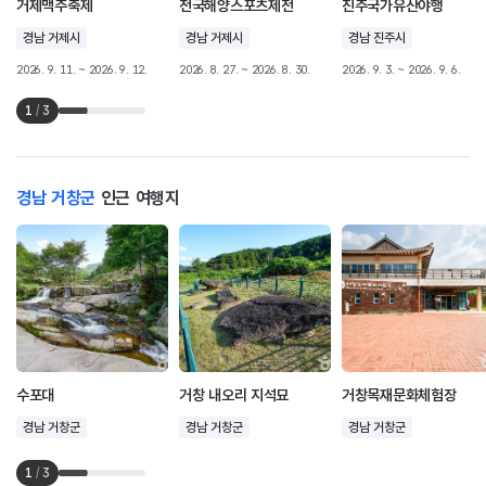
거제맥주축제
전국해양스포츠제전
진주국가유산야행
경남 거제시
경남 거제시
경남 진주시
2026. 9. 11. ~ 2026. 9. 12.
2026. 8. 27. ~ 2026. 8. 30.
2026. 9. 3. ~ 2026. 9. 6.
1
/
3
경남 거창군
인근 여행지
수포대
거창 내오리 지석묘
거창목재문화체험장
경남 거창군
경남 거창군
경남 거창군
1
/
3