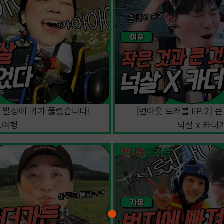
넉살 발성에 귀가 뚫렸습니다!
[번아웃 트래블 EP.2] 
도여행
넉살 x 카더