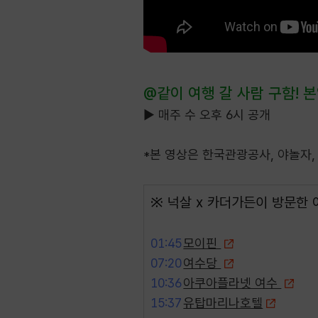
@같이 여행 갈 사람 구함! 
▶ 매주 수 오후 6시 공개
*본 영상은 한국관광공사, 야놀자
※ 넉살 x 카더가든이 방문한 
01:45
모이핀
07:20
여수당
10:36
아쿠아플라넷 여수
15:37
유탑마리나호텔