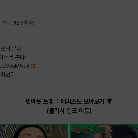
가로 GET하자!
재밌게 본다!
머스를 본다!
kto9suk9suk
 떠난다
번아웃 트래블 에피소드 모아보기 ▼
(클릭시 링크 이동)