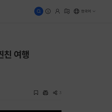
한국어
 찐친 여행
3