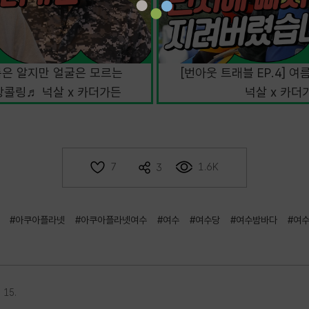
이름은 알지만 얼굴은 모르는
[번아웃 트래블 EP.4] 
창콜링♬ 넉살 x 카더가든
넉살 x 카더
1.6K
7
3
#아쿠아플라넷
#아쿠아플라넷여수
#여수
#여수당
#여수밤바다
#여
 15.