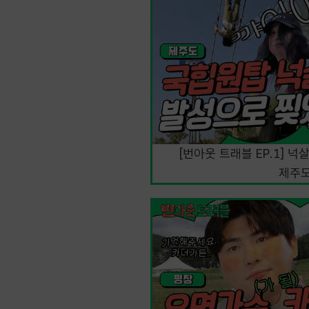
[번아웃 트래블 EP.1] 
제주