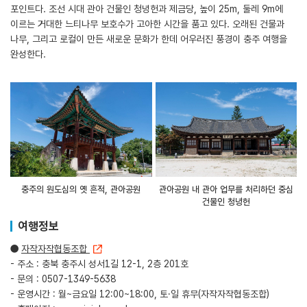
포인트다. 조선 시대 관아 건물인 청녕헌과 제금당, 높이 25m, 둘레 9m에
이르는 거대한 느티나무 보호수가 고아한 시간을 품고 있다. 오래된 건물과
나무, 그리고 로컬이 만든 새로운 문화가 한데 어우러진 풍경이 충주 여행을
완성한다.
충주의 원도심의 옛 흔적, 관아공원
관아공원 내 관아 업무를 처리하던 중심
건물인 청녕헌
여행정보
●
자작자작협동조합
- 주소 : 충북 충주시 성서1길 12-1, 2층 201호
- 문의 : 0507-1349-5638
- 운영시간 : 월~금요일 12:00~18:00, 토·일 휴무(자작자작협동조합)