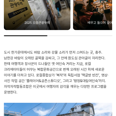
2025 으뜸관광두레
배우고 들으며 깊어지
도시 한가운데에서도 바람 소리와 강물 소리가 먼저 스며드는 곳, 충주.
남한강 바람이 오래된 골목을 감싸고, 그 안에 원도심 관아골이 자리한다.
한때 여행객과 장사꾼이 드나들던 옛 여인숙 거리는 지금, 로컬
크리에이터들이 머무는 복합문화공간으로 변해 오래된 시간 위에 새로운
이야기를 더하고 있다. 로컬종합상가 ‘복작’의 독립서점 ‘책글방 빈칸’, 영상·
사진 작업 공간 ‘플레이어&공존스튜디오’, 그리고 ‘평정&대림여인숙’까지.
자작자작협동조합은 이곳에서 여행자의 감각을 깨우는 다양한 프로그램을
운영한다.