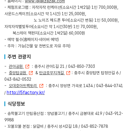
- 홈페이지
:
www.jajakzazak.com
- 체험프로그램 : 자작자작 런케이션(소요시간 1박2일) 1인 700,000원,
사운드스케이프(소요시간 약 1시간) 1인 25,000원,
노 노이즈 헤드폰 투어(소요시간 변동) 1인 50,000원,
자작자작별빛투어(소요시간 약 1시간30분) 1인 70,000원,
북스테이 책편지(소요시간 1박2일) 60,000원
- 예약 필수(홈페이지·네이버 예약)
- 주차 : 가능(건물 앞 천변도로 자유 주차)
주변 관광지
-
관아공원
: 충주시 관아1길 21 / 043-850-7303
-
중앙탑공원
&
탄금호무지개길
: 충주시 중앙탑면 탑정안길 6 /
043-842-0532
-
오대호아트팩토리
: 충주시 양성면 가곡로 1434 / 043-844-0741
http://5factory.kr/
/
식당정보
- 송학불고기 안림용산점 : 양념불고기 / 충주시 금봉대로 419 / 043-912-
9988
- 꼬불꼬불 본점 : 닭갈비 / 충주시 성서2길 18 / 043-852-7878