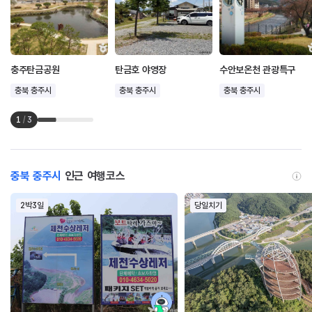
충주탄금공원
탄금호 야영장
수안보온천 관광특구
충북 충주시
충북 충주시
충북 충주시
1
/
3
충북 충주시
인근 여행코스
2박3일
당일치기