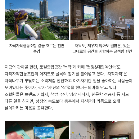
자작자작협동조합 곁을 흐르는 천변
채워도, 채우지 않아도 괜찮은, 있는
풍경
그대로의 공간을 지향하는 글책방 빈칸
지금의 관아골 한켠, 로컬종합공간 ‘복작’과 카페 ‘평정&대림여인숙’도
자작자작협동조합의 아지트로 골목의 활기를 불어넣고 있다. ‘자작자작’은
자작나무가 부딪히는 소리처럼 잔잔하고 아기자기한 일을 좋아하는 사람들이
모여있다는 뜻이자, 각자 ‘자’신의 ‘작’업을 한다는 의미를 담고 있다.
조합원들은 브랜드 기획자, 책방 주인, 영상 제작자, 천문학 전공자 등 서로
다른 일을 하지만, 성장의 속도보다 충주에서 자신만의 리듬으로 오래
살아가려는 마음을 공유한다.