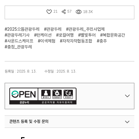
21
57
18.3K
#2025으뜸관광두레
#관광두레
#관광두레_주민사업체
#관광두레기사
#런케이션
#로컬여행
#별빛투어
#복합문화공간
#사운드스케이프
#이색체험
#자작자작협동조합
#충주
#충청_관광두레
등록일 : 2025. 8. 13.
수정일 : 2025. 8. 13.
콘텐츠 등록 및 수정 문의
지역관광협력팀(관광두레)
02-7299-511