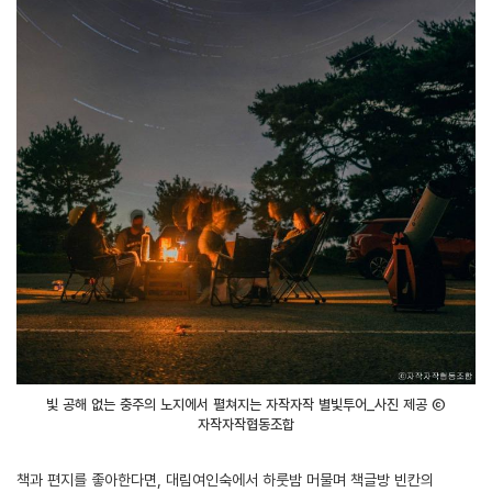
빛 공해 없는 충주의 노지에서 펼쳐지는 자작자작 별빛투어_사진 제공 ⓒ
자작자작협동조합
책과 편지를 좋아한다면, 대림여인숙에서 하룻밤 머물며 책글방 빈칸의