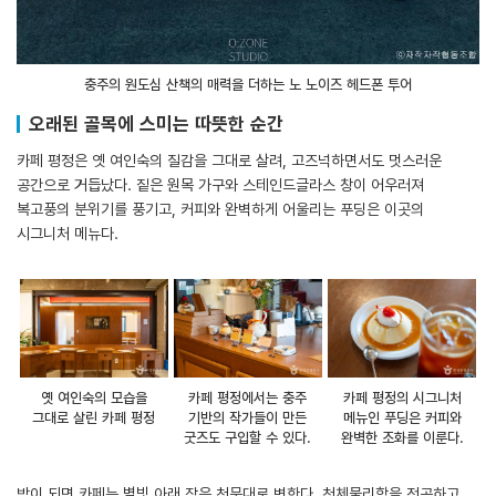
충주의 원도심 산책의 매력을 더하는 노 노이즈 헤드폰 투어
오래된 골목에 스미는 따뜻한 순간
카페 평정은 옛 여인숙의 질감을 그대로 살려, 고즈넉하면서도 멋스러운
공간으로 거듭났다. 짙은 원목 가구와 스테인드글라스 창이 어우러져
복고풍의 분위기를 풍기고, 커피와 완벽하게 어울리는 푸딩은 이곳의
시그니처 메뉴다.
옛 여인숙의 모습을
카페 평정에서는 충주
카페 평정의 시그니처
그대로 살린 카페 평정
기반의 작가들이 만든
메뉴인 푸딩은 커피와
굿즈도 구입할 수 있다.
완벽한 조화를 이룬다.
밤이 되면 카페는 별빛 아래 작은 천문대로 변한다. 천체물리학을 전공하고