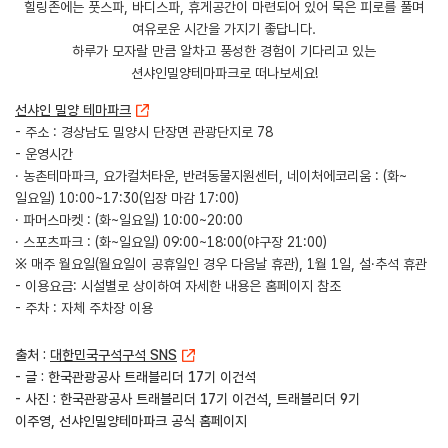
​힐링존에는 풋스파, 바디스파, 휴게공간이 마련되어 있어 묵은 피로를 풀며
여유로운 시간을 가지기 좋답니다.
하루가 모자랄 만큼 알차고 풍성한 경험이 기다리고 있는
션샤인밀양테마파크로 떠나보세요!
선샤인 밀양 테마파크
- 주소 : 경상남도 밀양시 단장면 관광단지로 78
- 운영시간
· 농촌테마파크, 요가컬처타운, 반려동물지원센터, 네이처에코리움 : (화~
일요일) 10:00~17:30(입장 마감 17:00)
· 파머스마켓 : (화~일요일) 10:00~20:00
· 스포츠파크 : (화~일요일) 09:00~18:00(야구장 21:00)
※ 매주 월요일(월요일이 공휴일인 경우 다음날 휴관), 1월 1일, 설·추석 휴관
- 이용요금: 시설별로 상이하여 자세한 내용은 홈페이지 참조
- 주차 : 자체 주차장 이용
출처 :
대한민국구석구석 SNS
- 글 : 한국관광공사 트래블리더 17기 이건석
- 사진 : 한국관광공사 트래블리더 17기 이건석,
트래블리더 9기
이주영, 선샤인밀양테마파크 공식 홈페이지