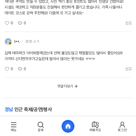
색다른 추억도 만들 수 있었고, 사진 찍기 좋은 포인트도 많아서 인생샷 건졌어요!
시설도 깨끗하고 직원분들도 친절해서 편안하게 즐기고 왔습니다. 가족 나들이나
데이트 코스로 강력 추천해요! 다음에 또 가고 싶네요~
0
0
신고
l**.
2025. 6. 9.
김해 테마파크 아이와함께갔는데 안에 볼것도많고 체험할것도 많아서 좋았어요!!!
가까이 산다면자주가고싶은데 멀어서 많이는 못가네요 ㅠㅠㅠ
0
0
신고
댓글 더보기
경남
인근 축제/공연/행사
메뉴
검색
여행지도
로그인