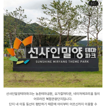
1
/
2
​선샤인밀양테마파크는 농촌테마공원, 요가컬처타운, 네이처에코리움 등이
어우러진 복합관광단지입니다.
단지 내 이동 동선이 평탄하기 때문에 아이부터 어르신까지 이용할 수