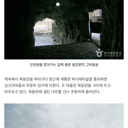
모운동을 찾아가는 길에 들른 동강변의 고씨동굴
계속해서 옥동천을 따라가다 최근에 개통한 와석재터널을 통과하면
김삿갓마을과 주문리 입구에 이른다. 두 마을은 옥동천을 사이에 두고
마주보고 있다. 옥동천에 걸린 다리를 건너 주문리에 들어선다.