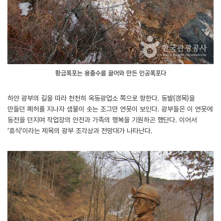
황금폭포는 용출수를 끌어와 만든 인공폭포다
하얀 광부의 길을 따라 천천히 옥동광업소 쪽으로 향한다. 동발(갱목)을
만들던 폐허를 지나자 샘물이 솟는 조그만 연못이 보인다. 광부들은 이 연못에
동전을 던지며 작업장의 안전과 가족의 행복을 기원하곤 했단다. 이어서
‘휴식’이라는 제목의 광부 조각상과 전망대가 나타난다.