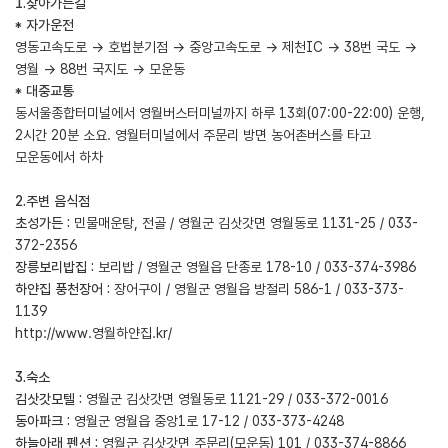
1.찾아가는길
* 자가운전
영동고속도로 → 호법분기점 → 중앙고속도로 → 제천IC → 38번 국도 →
영월 → 88번 국지도 → 모운동
* 대중교통
동서울종합터미널에서 영월버스터미널까지 하루 13회(07:00-22:00) 운행,
2시간 20분 소요. 영월터미널에서 주문리 방면 농어촌버스를 타고
모운동에서 하차
2.주변 음식점
초성가든 :
민물매운탕, 전골 / 영월군 김삿갓면 영월동로 1131-25 / 033-
372-2356
장릉보리밥집 :
보리밥 / 영월군 영월읍 단종로 178-10 / 033-374-3986
하얀집 풍천장어 :
장어구이 / 영월군 영월읍 방절리 586-1 / 033-373-
1139
http://www.영월하얀집.kr/
3.숙소
김삿갓모텔 :
영월군 김삿갓면 영월동로 1121-29 / 033-372-0016
동아파크 :
영월군 영월읍 중앙1로 17-12 / 033-373-4248
하늘아래 펜션 :
영월군 김삿갓면 주문리(모운동) 101 / 033-374-8866