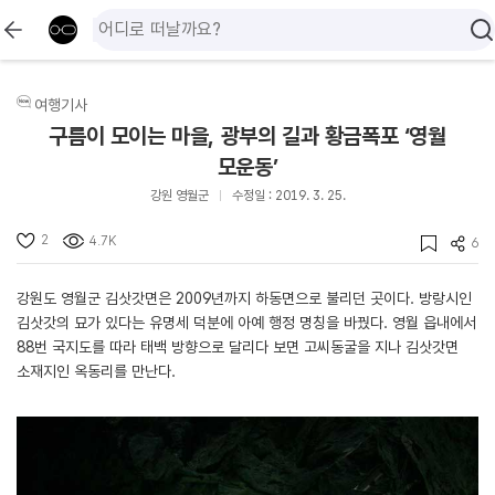
여행기사
구름이 모이는 마을, 광부의 길과 황금폭포 ‘영월
모운동’
강원 영월군
수정일 : 2019. 3. 25.
2
4.7K
6
강원도 영월군 김삿갓면은 2009년까지 하동면으로 불리던 곳이다. 방랑시인
김삿갓의 묘가 있다는 유명세 덕분에 아예 행정 명칭을 바꿨다. 영월 읍내에서
88번 국지도를 따라 태백 방향으로 달리다 보면 고씨동굴을 지나 김삿갓면
소재지인 옥동리를 만난다.