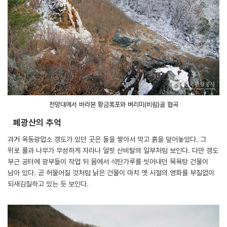
전망대에서 바라본 황금폭포와 벼리미(비림)골 협곡
폐광산의 추억
과거 옥동광업소 갱도가 있던 곳은 돌을 쌓아서 막고 흙을 덮어놓았다. 그
위로 풀과 나무가 무성하게 자라나 얼핏 산비탈의 일부처럼 보인다. 다만 갱도
부근 공터에 광부들이 작업 뒤 몸에서 석탄가루를 씻어내던 목욕탕 건물이
남아 있다. 곧 허물어질 것처럼 낡은 건물이 마치 옛 시절의 영화를 부질없이
되새김질하고 있는 듯 보인다.