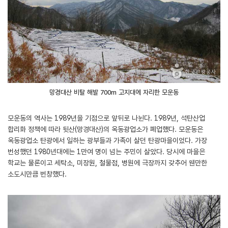
망경대산 비탈 해발 700m 고지대에 자리한 모운동
모운동의 역사는 1989년을 기점으로 앞뒤로 나뉜다. 1989년, 석탄산업
합리화 정책에 따라 뒷산(망경대산)의 옥동광업소가 폐업했다. 모운동은
옥동광업소 탄광에서 일하는 광부들과 가족이 살던 탄광마을이었다. 가장
번성했던 1980년대에는 1만여 명이 넘는 주민이 살았다. 당시에 마을은
학교는 물론이고 세탁소, 미장원, 철물점, 병원에 극장까지 갖추어 웬만한
소도시만큼 번창했다.