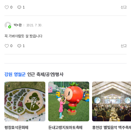
0
1
신고
박*환
2021. 7. 30.
꼭 가봐야할듯 잘 봤읍니다
0
1
신고
강원 영월군
인근 축제/공연/행사
평창효석문화제
둔내고랭지토마토축제
홍천강 별빛음악 맥주축