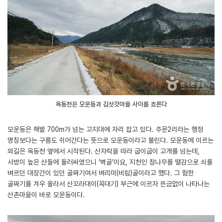
옥동천은 모운동과 김삿갓마을 사이를 흐른다
모운동은 해발 700m가 넘는 고지대에 자리 잡고 있다. 주문2리라는 행정
명칭보다는 구름도 쉬어간다는 뜻으로 모운동이라고 불린다. 모운동에 이르는
외길은 옥동천 옆에서 시작된다. 산자락을 따라 굽이굽이 고개를 넘는데,
사방이 높은 산들에 둘러싸였으니 ‘벽골’이요, 지천인 참나무를 땔감으로 쇠를
벼르던 대장간이 있던 골짜기여서 벼리미(비림)골이라고 했다. 그 험한
골짜기를 겨우 올라서 산꼬라대이(꼭대기) 부근에 이르자 뜬금없이 나타나는
산촌마을이 바로 모운동이다.