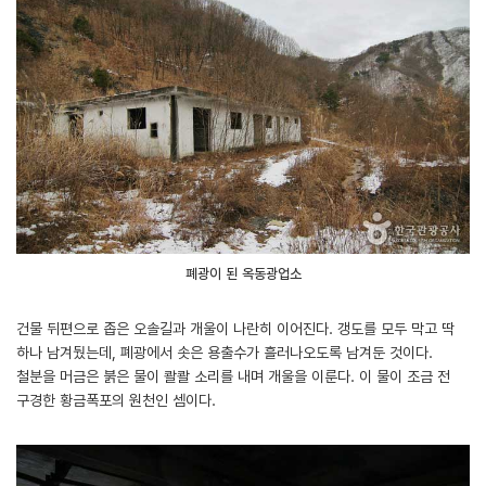
폐광이 된 옥동광업소
건물 뒤편으로 좁은 오솔길과 개울이 나란히 이어진다. 갱도를 모두 막고 딱
하나 남겨뒀는데, 폐광에서 솟은 용출수가 흘러나오도록 남겨둔 것이다.
철분을 머금은 붉은 물이 콸콸 소리를 내며 개울을 이룬다. 이 물이 조금 전
구경한 황금폭포의 원천인 셈이다.