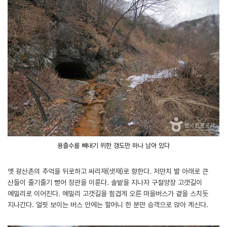
용출수를 빼내기 위한 갱도만 하나 남아 있다
옛 광산촌의 추억을 뒤로하고 싸리재(샛재)로 향한다. 저만치 발 아래로 큰
산들이 줄기줄기 뻗어 장관을 이룬다. 솔밭을 지나자 구절양장 고갯길이
예밀리로 이어진다. 예밀리 고갯길을 힘겹게 오른 마을버스가 곁을 스치듯
지나간다. 얼핏 보이는 버스 안에는 할머니 한 분만 승객으로 앉아 계신다.