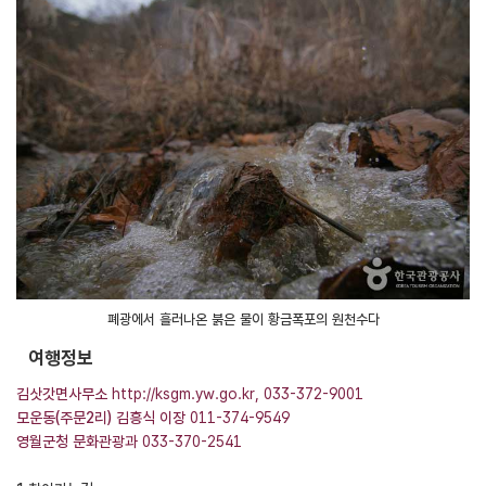
폐광에서 흘러나온 붉은 물이 황금폭포의 원천수다
여행정보
김삿갓면사무소
http://ksgm.yw.go.kr
, 033-372-9001
모운동(주문2리) 김흥식 이장
011-374-9549
영월군청 문화관광과
033-370-2541