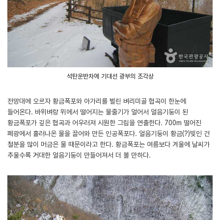
석탄운반차에 기대선 광부의 조각상
전망대에 오르자 황금폭포와 아가리를 벌린 벼리미골 협곡이 한눈에
들어온다. 바위벼랑 위에서 떨어지는 물줄기가 얼어서 얼음기둥이 된
황금폭포가 깊은 협곡과 어우러져 시원한 그림을 연출한다. 700m 떨어진
폐광에서 흘러나온 물을 끌어와 만든 인공폭포다. 얼음기둥이 황금(?)빛인 건
철분을 많이 머금은 물 때문이라고 한다. 황금폭포는 여름보다 겨울에 날씨가
추울수록 거대한 얼음기둥이 만들어져서 더 볼 만하다.