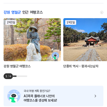
강원 영월군
인근 여행코스
2박3일
1박2일
강원 영월군 여행코스
단종의 역사 - 왕과사는남자
1
/
4
국내 여행 계획 중인가요?
AI콕콕 플래너로
나만의
여행코스를 생성해 보세요!