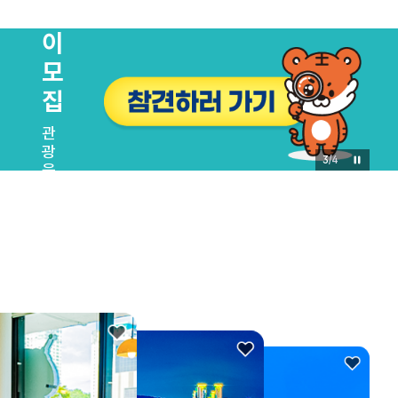
쟁
이
모
집
관
광
3
/
4
을
바
꾸
는
유
쾌
한
한
마
디