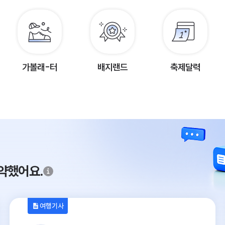
가볼래-터
배지랜드
축제달력
약했어요.
여행기사