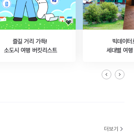
즐길 거리 가득!
빅데이터
소도시 여행 버킷리스트
세대별 여행
더보기