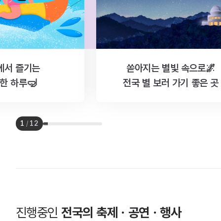
에서 즐기는
쏟아지는 별빛 속으로🌌
한 하루🤿
전국 별 보러 가기 좋은 곳
1
/
12
진행중인
전국의 축제ㆍ공연ㆍ행사