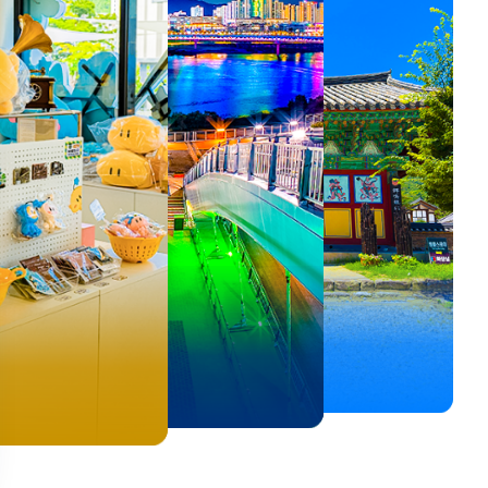
뚜벅이 여행자 주목🚶
백제의 숨결을 따라,
<호프>, <동궁> 여운 따라🎬
로컬 감성 수집!
우리말이 더 재미있어지는
숲길부터 천년 고찰까지!
뚜벅이 여행자 주목🚶
백제의 숨결을 따라,
숲길부터 천년 고찰까지!
말이 더 재미있어지는
양양 1박 2일 코스
부여에서 만나는 여름
실속 있게 떠나는 해남 여행
전국 로컬 기념품숍 3곳⭐
세종 한글 여행
마음에 쉼을 더하는 부안
양양 1박 2일 코스
부여에서 만나는 여름
마음에 쉼을 더하는 부안
 한글 여행