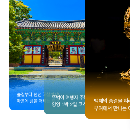
, <동궁> 여운 따라🎬
성 수집!
이 더 재미있어지는
숲길부터 천년 고찰까지!
뚜벅이 여행자 주목🚶
게 떠나는 해남 여행
컬 기념품숍 3곳⭐
글 여행
백제의 숨결을 따
마음에 쉼을 더하는 부안
양양 1박 2일 코스
부여에서 만나는 