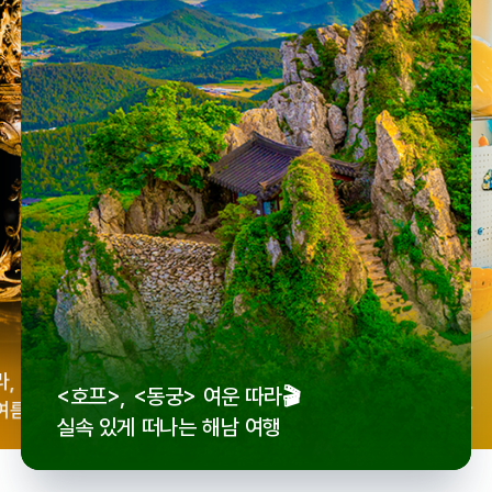
우리
라,
로컬 감성 수집!
<호프>, <동궁> 여운 따라🎬
세종
여름
전국 로컬 기념품숍 3곳⭐
실속 있게 떠나는 해남 여행