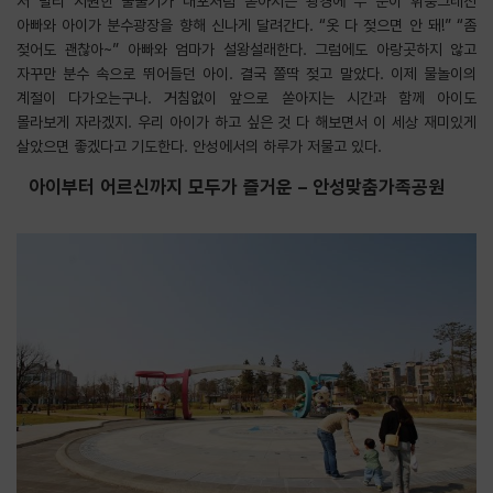
저 멀리 시원한 물줄기가 대포처럼 쏟아지는 광경에 두 눈이 휘둥그레진
아빠와 아이가 분수광장을 향해 신나게 달려간다. “옷 다 젖으면 안 돼!” “좀
젖어도 괜찮아~” 아빠와 엄마가 설왕설래한다. 그럼에도 아랑곳하지 않고
자꾸만 분수 속으로 뛰어들던 아이. 결국 쫄딱 젖고 말았다. 이제 물놀이의
계절이 다가오는구나. 거침없이 앞으로 쏟아지는 시간과 함께 아이도
몰라보게 자라겠지. 우리 아이가 하고 싶은 것 다 해보면서 이 세상 재미있게
살았으면 좋겠다고 기도한다. 안성에서의 하루가 저물고 있다.
아이부터 어르신까지 모두가 즐거운 – 안성맞춤가족공원