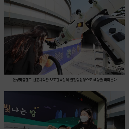
안성맞춤랜드 천문과학관 보조관측실의 굴절망원경으로 태양을 바라본다