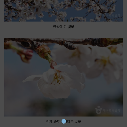
안성에 핀 벚꽃
언제 봐도 아름다운 벚꽃