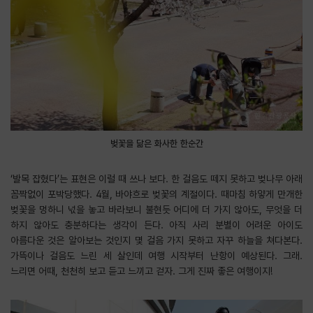
벚꽃을 닮은 화사한 한순간
‘발목 잡혔다’는 표현은 이럴 때 쓰나 보다. 한 걸음도 떼지 못하고 벚나무 아래
꼼짝없이 포박당했다. 4월, 바야흐로 벚꽃의 계절이다. 때마침 하얗게 만개한
벚꽃을 멍하니 넋을 놓고 바라보니 불현듯 어디에 더 가지 않아도, 무엇을 더
하지 않아도 충분하다는 생각이 든다. 아직 사리 분별이 어려운 아이도
아름다운 것은 알아보는 것인지 몇 걸음 가지 못하고 자꾸 하늘을 쳐다본다.
가뜩이나 걸음도 느린 세 살인데 여행 시작부터 난항이 예상된다. 그래.
느리면 어때, 천천히 보고 듣고 느끼고 걷자. 그게 진짜 좋은 여행이지!