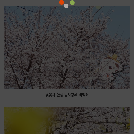
벚꽃과 안성 남사당패 캐릭터