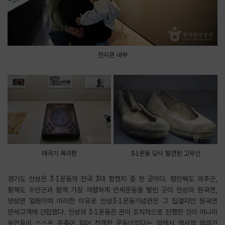
전시관 내부
태극기 목각판
3·1운동 당시 발견된 고무신
경기도 안성은 3·1운동의 전국 3대 항쟁지 중 한 곳이다. 평안북도 의주군,
황해도 수안군과 함께 가장 격렬하게 만세운동을 벌인 곳이 안성의 원곡면,
양성면 일원이며 이러한 이유로 안성3·1운동기념관은 그 집결지인 원곡면
만세고개에 건립됐다. 안성의 3·1운동은 관이 조직적으로 진행한 것이 아니라
농민들이 스스로 주축이 되어 전개한 운동이었다는 점에서 역사적 의의가