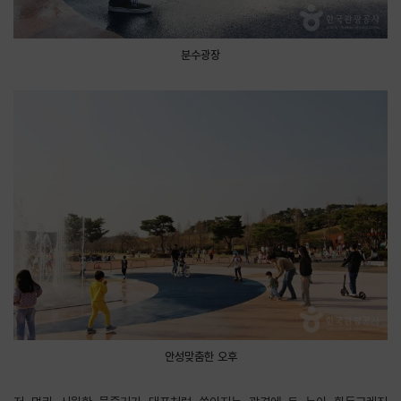
분수광장
안성맞춤한 오후