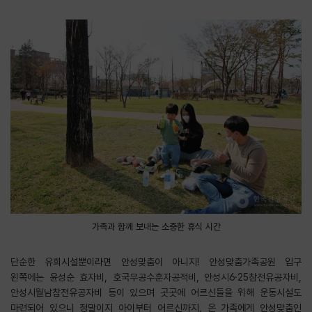
가족과 함께 보내는 소중한 휴식 시간
단순한 유희시설뿐이라면 안성맞춤이 아니지! 안성맞춤가족공원 입구
왼쪽에는 윤성순 효자비, 호국무공수훈자공적비, 안성시6·25참전유공자비,
안성시월남참전유공자비 등이 있으며 곳곳에 어르신들을 위해 운동시설도
마련되어 있으니 정말이지 아이부터 어르신까지, 온 가족에게 안성맞춤인