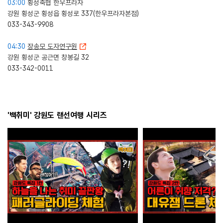
03:00
횡성축협 한우프라자
강원 횡성군 횡성읍 횡성로 337(한우프라자본점)
033-343-9908
04:30
장송모 도자연구원
강원 횡성군 공근면 창봉길 32
033-342-0011
'백취미' 강원도 랜선여행 시리즈