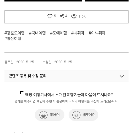
5
4
1.6K
#강원도여행
#국내여행
#도예체험
#백취미
#이색취미
#횡성여행
등록일 : 2020. 5. 25.
수정일 : 2020. 5. 25.
콘텐츠 등록 및 수정 문의
국내디지털마케팅팀
033-371-2867
해당 여행기사에서 소개된 여행지들이 마음에 드시나요?
평가를 해주시면 개인화 추천 시 활용하여 최적의 여행지를 추천해 드리겠습니다.
좋아요!
별로예요