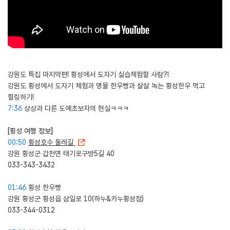
강원도 특집 마지막편! 횡성에서 도자기 실습체험할 사람?!
강원도 횡성에서 도자기 체험과 명물 한우빵과 살살 녹는 횡성한우 먹고
힐링하기!
7:36
상상과 다른 도예초보자의 현실ㅋㅋㅋ
[횡성 여행 정보]
00:50
횡성호수 둘레길
강원 횡성군 갑천면 태기로구방5길 40
033-343-3432
01:46
횡성 한우빵
강원 횡성군 횡성읍 삼일로 10(하누&카누횡성점)
033-344-0312