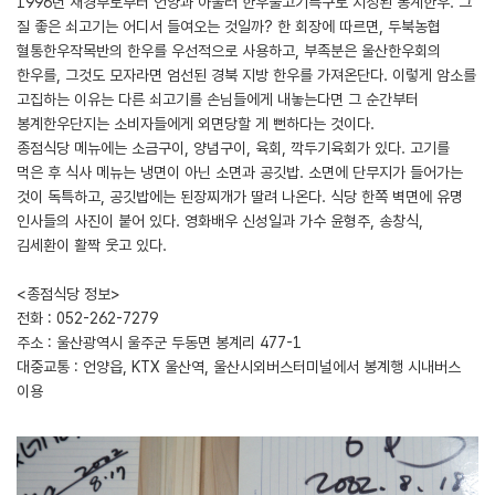
1996년 재경부로부터 언양과 아울러 한우불고기특구로 지정된 봉계한우. 그
질 좋은 쇠고기는 어디서 들여오는 것일까? 한 회장에 따르면, 두북농협
혈통한우작목반의 한우를 우선적으로 사용하고, 부족분은 울산한우회의
한우를, 그것도 모자라면 엄선된 경북 지방 한우를 가져온단다. 이렇게 암소를
고집하는 이유는 다른 쇠고기를 손님들에게 내놓는다면 그 순간부터
봉계한우단지는 소비자들에게 외면당할 게 뻔하다는 것이다.
종점식당 메뉴에는 소금구이, 양념구이, 육회, 깍두기육회가 있다. 고기를
먹은 후 식사 메뉴는 냉면이 아닌 소면과 공깃밥. 소면에 단무지가 들어가는
것이 독특하고, 공깃밥에는 된장찌개가 딸려 나온다. 식당 한쪽 벽면에 유명
인사들의 사진이 붙어 있다. 영화배우 신성일과 가수 윤형주, 송창식,
김세환이 활짝 웃고 있다.
<종점식당 정보>
전화 : 052-262-7279
주소 : 울산광역시 울주군 두동면 봉계리 477-1
대중교통 : 언양읍, KTX 울산역, 울산시외버스터미널에서 봉계행 시내버스
이용