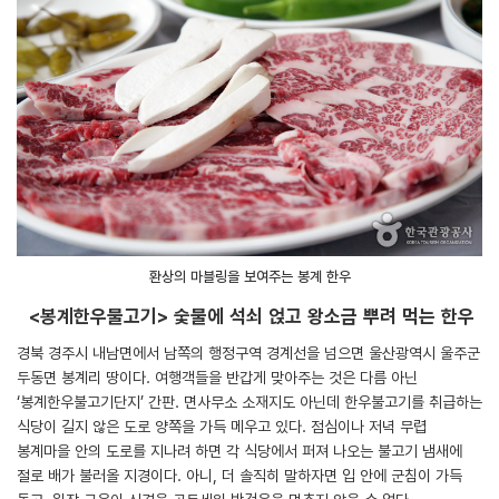
환상의 마블링을 보여주는 봉계 한우
<봉계한우불고기> 숯불에 석쇠 얹고 왕소금 뿌려 먹는 한우
경북 경주시 내남면에서 남쪽의 행정구역 경계선을 넘으면 울산광역시 울주군
두동면 봉계리 땅이다. 여행객들을 반갑게 맞아주는 것은 다름 아닌
‘봉계한우불고기단지’ 간판. 면사무소 소재지도 아닌데 한우불고기를 취급하는
식당이 길지 않은 도로 양쪽을 가득 메우고 있다. 점심이나 저녁 무렵
봉계마을 안의 도로를 지나려 하면 각 식당에서 퍼져 나오는 불고기 냄새에
절로 배가 불러올 지경이다. 아니, 더 솔직히 말하자면 입 안에 군침이 가득