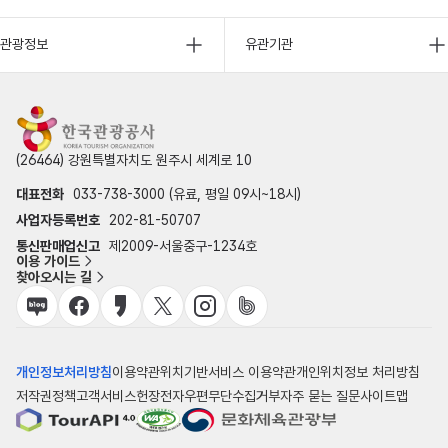
관광정보
유관기관
(26464) 강원특별자치도 원주시 세계로 10
대표전화
033-738-3000 (유료, 평일 09시~18시)
사업자등록번호
202-81-50707
통신판매업신고
제2009-서울중구-1234호
이용 가이드
찾아오시는 길
개인정보처리방침
이용약관
위치기반서비스 이용약관
개인위치정보 처리방침
저작권정책
고객서비스헌장
전자우편무단수집거부
자주 묻는 질문
사이트맵