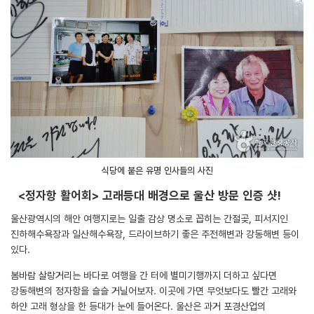
식당에 붙은 유명 인사들의 사진
<정자항 활어회> 고래등대 배경으로 울산 방문 인증 샷!
울산광역시의 해안 여행지로는 일출 감상 명소로 꼽히는 간절곶, 피서지인
진하해수욕장과 일산해수욕장, 드라이브하기 좋은 주전해변과 강동해변 등이
있다.
봄바람 살랑거리는 바다로 여행을 간 터에 별미기행까지 더하고 싶다면
강동해변의 정자항을 슬슬 거닐어보자. 이곳에 가면 무엇보다도 빨간 고래와
하얀 고래 형상을 한 등대가 눈에 들어온다. 울산은 과거 포경산업의