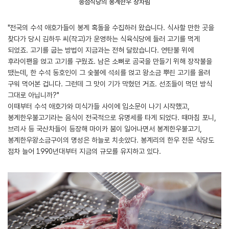
종점식당의 봉계한우 상차림
"전국의 수석 애호가들이 봉계 혹돌을 수집하러 왔습니다. 식사할 만한 곳을
찾다가 당시 김하두 씨(작고)가 운영하는 식육식당에 들러 고기를 먹게
되었죠. 고기를 굽는 방법이 지금과는 전혀 달랐습니다. 연탄불 위에
후라이팬을 얹고 고기를 구웠죠. 남은 소뼈로 곰국을 만들기 위해 장작불을
땠는데, 한 수석 동호인이 그 숯불에 석쇠를 얹고 왕소금 뿌린 고기를 올려
구워 먹어본 겁니다. 그런데 그 맛이 기가 막혔던 거죠. 선조들이 먹던 방식
그대로 아닙니까?"
이때부터 수석 애호가와 미식가들 사이에 입소문이 나기 시작했고,
봉계한우불고기라는 음식이 전국적으로 유명세를 타게 되었다. 때마침 포니,
브리사 등 국산차들이 등장해 마이카 붐이 일어나면서 봉계한우불고기,
봉계한우왕소금구이의 명성은 하늘로 치솟았다. 봉계리의 한우 전문 식당도
점차 늘어 1990년대부터 지금의 규모를 유지하고 있다.