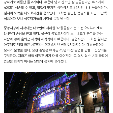
강하기로 이름난 물고기이다. 수온이 맞고 산소만 잘 공급된다면 수조에서
40일간 생존할 수 있고, 껍질이 벗겨진 상태에서도 24시간 내내 꿈틀거린다.
심지어 토막을 내도 8시간을 움직인다. 그처럼 강인한 생명력을 지닌 고단백
식품이다 보니 식도락가들의 사랑을 듬뿍 받는다.
중앙시장이 시작되는 대로변에 자리한 '대왕곰장어'는 오전 9시부터 새벽
1시까지 손님을 받고 있다. 울산이 공업도시이다 보니 3교대 근무를 하는
사람이 많아 출퇴근 시각이 제각각이기 때문이다. 영업시간이 그처럼 길지만
아무래도 제일 바쁜 시간대는 오후 6시 반부터 9시까지이다. 대왕곰장어는
모자가 운영을 한다. 모친 김영웅 여사는 45년 이상 양념을 만들고 꼼장어를
구워왔다. 지금은 아들 이정훈 씨가 대를 이어간다. 그 역시 십수 년째 꼼장어
껍질을 벗겨와 이제는 달인의 경지에 올라섰다.