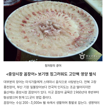
정자항의 광어
<중앙시장 꼼장어> 보기엔 징그러워도 고단백 영양 별식
대부분의 장어는 미식가들에게 스태미너 음식으로 사랑받는다. 전북 고창
풍천장어, 부산 기장 짚불장어보다 전국적 인지도는 조금 떨어지지만
울산에는 중앙시장 꼼장어가 있다. 이곳 꼼장어 골목은 1960년대 후반부터
형성됐으며 현재 11곳이 영업 중이다.
꼼장어는 수심 200∼3,000m 뻘 속에서 생활하며 통발로 잡는다. 생명력이