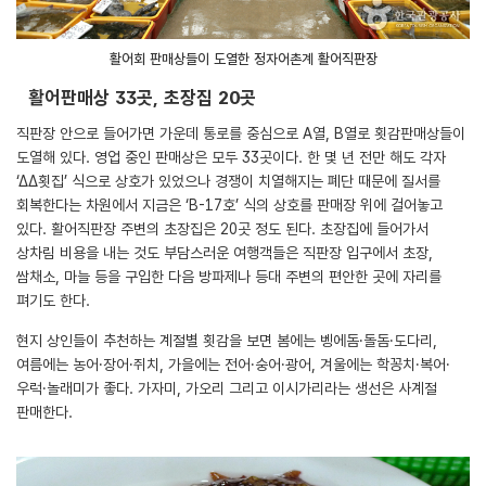
활어회 판매상들이 도열한 정자어촌계 활어직판장
활어판매상 33곳, 초장집 20곳
직판장 안으로 들어가면 가운데 통로를 중심으로 A열, B열로 횟감판매상들이
도열해 있다. 영업 중인 판매상은 모두 33곳이다. 한 몇 년 전만 해도 각자
‘∆∆횟집’ 식으로 상호가 있었으나 경쟁이 치열해지는 폐단 때문에 질서를
회복한다는 차원에서 지금은 ‘B-17호’ 식의 상호를 판매장 위에 걸어놓고
있다. 활어직판장 주변의 초장집은 20곳 정도 된다. 초장집에 들어가서
상차림 비용을 내는 것도 부담스러운 여행객들은 직판장 입구에서 초장,
쌈채소, 마늘 등을 구입한 다음 방파제나 등대 주변의 편안한 곳에 자리를
펴기도 한다.
현지 상인들이 추천하는 계절별 횟감을 보면 봄에는 벵에돔·돌돔·도다리,
여름에는 농어·장어·쥐치, 가을에는 전어·숭어·광어, 겨울에는 학꽁치·복어·
우럭·놀래미가 좋다. 가자미, 가오리 그리고 이시가리라는 생선은 사계절
판매한다.