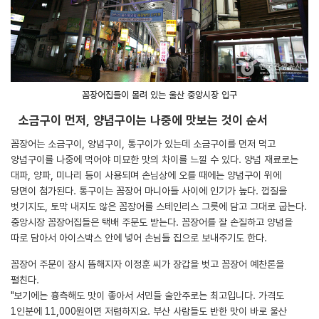
꼼장어집들이 몰려 있는 울산 중앙시장 입구
소금구이 먼저, 양념구이는 나중에 맛보는 것이 순서
꼼장어는 소금구이, 양념구이, 통구이가 있는데 소금구이를 먼저 먹고
양념구이를 나중에 먹어야 미묘한 맛의 차이를 느낄 수 있다. 양념 재료로는
대파, 양파, 미나리 등이 사용되며 손님상에 오를 때에는 양념구이 위에
당면이 첨가된다. 통구이는 꼼장어 마니아들 사이에 인기가 높다. 껍질을
벗기지도, 토막 내지도 않은 꼼장어를 스테인리스 그릇에 담고 그대로 굽는다.
중앙시장 꼼장어집들은 택배 주문도 받는다. 꼼장어를 잘 손질하고 양념을
따로 담아서 아이스박스 안에 넣어 손님들 집으로 보내주기도 한다.
꼼장어 주문이 잠시 뜸해지자 이정훈 씨가 장갑을 벗고 꼼장어 예찬론을
펼친다.
"보기에는 흉측해도 맛이 좋아서 서민들 술안주로는 최고입니다. 가격도
1인분에 11,000원이면 저렴하지요. 부산 사람들도 반한 맛이 바로 울산