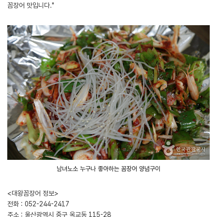
꼼장어 맛입니다."
남녀노소 누구나 좋아하는 꼼장어 양념구이
<대왕꼼장어 정보>
전화 : 052-244-2417
주소 : 울산광역시 중구 옥교동 115-28