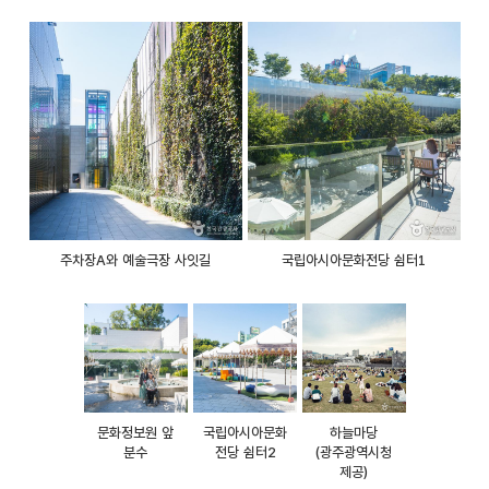
주차장A와 예술극장 사잇길
국립아시아문화전당 쉼터1
문화정보원 앞
국립아시아문화
하늘마당
분수
전당 쉼터2
(광주광역시청
제공)