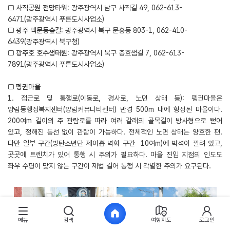
□
사직공원 전망타워
: 광주광역시 남구 사직길 49, 062-613-
6471(광주광역시 푸른도시사업소)
□
광주 맥문동숲길
: 광주광역시 북구 문흥동 803-1, 062-410-
6439(광주광역시 북구청)
□
광주호 호수생태원
: 광주광역시 북구 충효샘길 7, 062-613-
7891(광주광역시 푸른도시사업소)
□
펭귄마을
1. 접근로 및 통행로(이동로, 경사로, 노면 상태 등): 펭귄마을은
양림동행정복지센터(양림커뮤니티센터) 반경 500m 내에 형성된 마을이다.
200여m 길이의 주 관람로를 따라 여러 갈래의 골목길이 방사형으로 뻗어
있고, 정해진 동선 없이 관람이 가능하다. 전체적인 노면 상태는 양호한 편.
다만 일부 구간(방탄소년단 제이홉 벽화 구간 10여m)에 박석이 깔려 있고,
곳곳에 트렌치가 있어 통행 시 주의가 필요하다. 마을 진입 지점의 인도도
좌우 수평이 맞지 않는 구간이 제법 길어 통행 시 각별한 주의가 요구된다.
메뉴
검색
여행지도
로그인