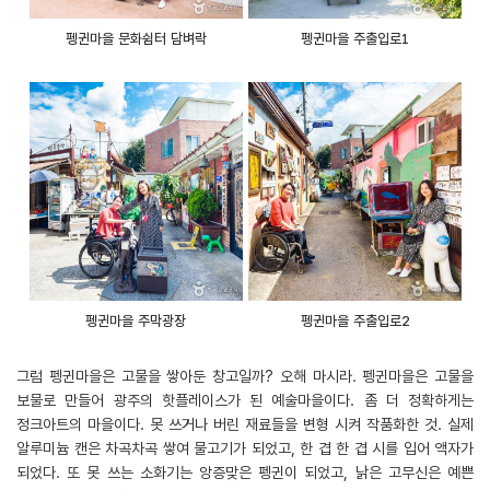
펭귄마을 문화쉼터 담벼락
펭귄마을 주출입로1
펭귄마을 주막광장
펭귄마을 주출입로2
그럼 펭귄마을은 고물을 쌓아둔 창고일까? 오해 마시라. 펭귄마을은 고물을
보물로 만들어 광주의 핫플레이스가 된 예술마을이다. 좀 더 정확하게는
정크아트의 마을이다. 못 쓰거나 버린 재료들을 변형 시켜 작품화한 것. 실제
알루미늄 캔은 차곡차곡 쌓여 물고기가 되었고, 한 겹 한 겹 시를 입어 액자가
되었다. 또 못 쓰는 소화기는 앙증맞은 펭귄이 되었고, 낡은 고무신은 예쁜