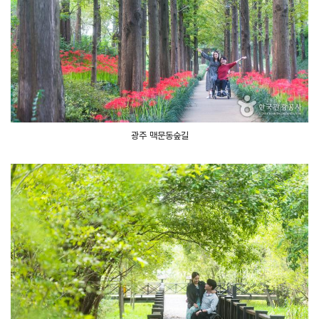
광주 맥문동숲길