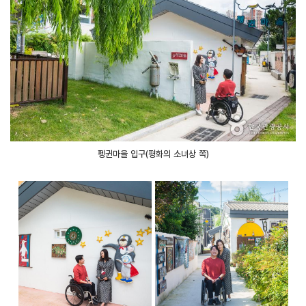
펭귄마을 입구(평화의 소녀상 쪽)