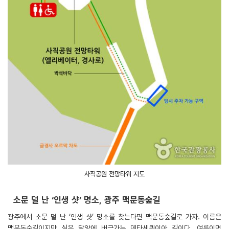
사직공원 전망타워 지도
소문 덜 난 ‘인생 샷’ 명소, 광주 맥문동숲길
광주에서 소문 덜 난 ‘인생 샷’ 명소를 찾는다면 맥문동숲길로 가자. 이름은
맥문동숲길이지만 실은 담양에 버금가는 메타세쿼이아 길이다. 여름이면