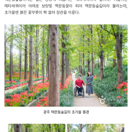
메타세쿼이아 아래로 보랏빛 맥문동꽃이 피어 맥문동숲길이라 불리는데,
초가을엔 붉은 꽃무릇이 쫙 깔려 장관을 이룬다.
광주 맥문동숲길의 초가을 풍경