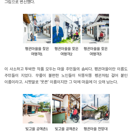
그림으로 변신했다.
펭귄마을을 찾은
펭귄마을을 찾은
펭귄마을을 찾은
여행객1
여행객2
여행객3
이 사소하고 투박한 작품 모두는 마을 주민들의 솜씨다. 펭귄마을이란 이름도
주민들이 지었다. 무릎이 불편한 노인들이 뒤뚱뒤뚱 펭귄처럼 걸어 붙인
이름이라고. 시쳇말로 ‘웃픈’ 이름이지만 그 덕에 마음에 더 오래 남는다.
빛고을 공예촌1
빛고을 공예촌2
펭귄마을 전망대