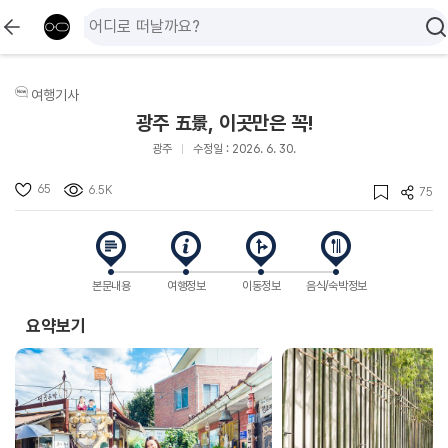
여행기사
광주 五景, 이곳만은 꼭!
광주
수정일 : 2026. 6. 30.
65
6.5K
75
본문내용
여행정보
이동정보
음식/숙박정보
요약보기