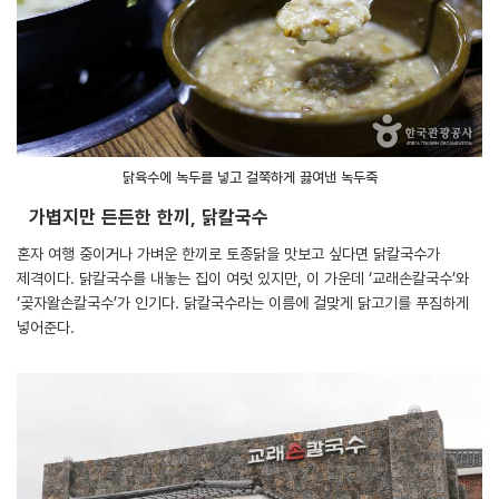
닭육수에 녹두를 넣고 걸쭉하게 끓여낸 녹두죽
가볍지만 든든한 한끼, 닭칼국수
혼자 여행 중이거나 가벼운 한끼로 토종닭을 맛보고 싶다면 닭칼국수가
제격이다. 닭칼국수를 내놓는 집이 여럿 있지만, 이 가운데 ‘교래손칼국수’와
‘곶자왈손칼국수’가 인기다. 닭칼국수라는 이름에 걸맞게 닭고기를 푸짐하게
넣어준다.