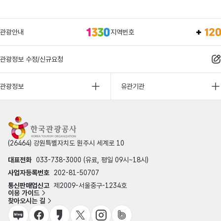
관광안내
지역번호
관광정보 수정/신규요청
관광정보
유관기관
(26464) 강원특별자치도 원주시 세계로 10
대표전화
033-738-3000 (유료, 평일 09시~18시)
사업자등록번호
202-81-50707
통신판매업신고
제2009-서울중구-1234호
이용 가이드
찾아오시는 길