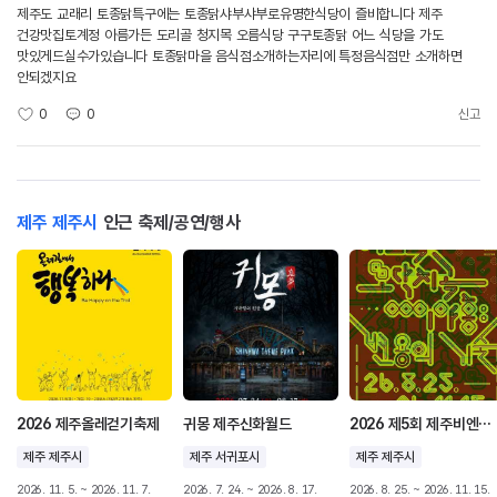
제주도 교래리 토종닭특구에는 토종닭샤부샤부로유명한식당이 즐비합니다 제주
건강맛집토계정 아름가든 도리골 청지목 오름식당 구구토종닭 어느 식당을 가도
맛있게드실수가있습니다 토종닭마을 음식점소개하는자리에 특정음식점만 소개하면
안되겠지요
0
0
신고
제주 제주시
인근 축제/공연/행사
2026 제주올레걷기축제
귀몽 제주신화월드
2026 제5회 제주비엔날레 허끄곡 모닥치곡 이야홍 : 변용의 기술
제주 제주시
제주 서귀포시
제주 제주시
2026. 11. 5. ~ 2026. 11. 7.
2026. 7. 24. ~ 2026. 8. 17.
2026. 8. 25. ~ 2026. 11. 15.