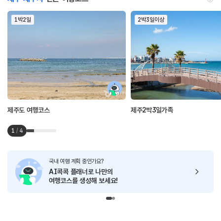
1박2일
2박3일이상
제주도 여행코스
제주2박3일가족
1
/
4
국내 여행 계획 중인가요?
AI콕콕 플래너로
나만의
여행코스를 생성해 보세요!