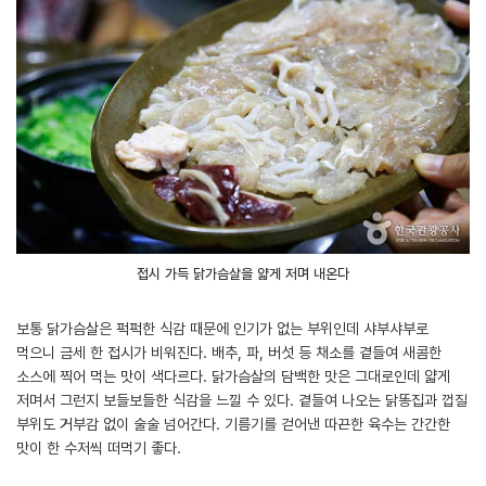
접시 가득 닭가슴살을 얇게 저며 내온다
보통 닭가슴살은 퍽퍽한 식감 때문에 인기가 없는 부위인데 샤부샤부로
먹으니 금세 한 접시가 비워진다. 배추, 파, 버섯 등 채소를 곁들여 새콤한
소스에 찍어 먹는 맛이 색다르다. 닭가슴살의 담백한 맛은 그대로인데 얇게
저며서 그런지 보들보들한 식감을 느낄 수 있다. 곁들여 나오는 닭똥집과 껍질
부위도 거부감 없이 술술 넘어간다. 기름기를 걷어낸 따끈한 육수는 간간한
맛이 한 수저씩 떠먹기 좋다.