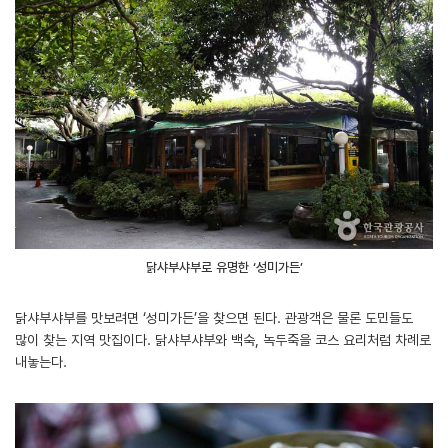
닭샤부샤부로 유명한 ‘성미가든’
닭샤부샤부를 맛보려면 ‘성미가든’을 찾으면 된다. 관광객은 물론 도민들도
많이 찾는 지역 맛집이다. 닭샤부샤부와 백숙, 녹두죽을 코스 요리처럼 차례로
내놓는다.