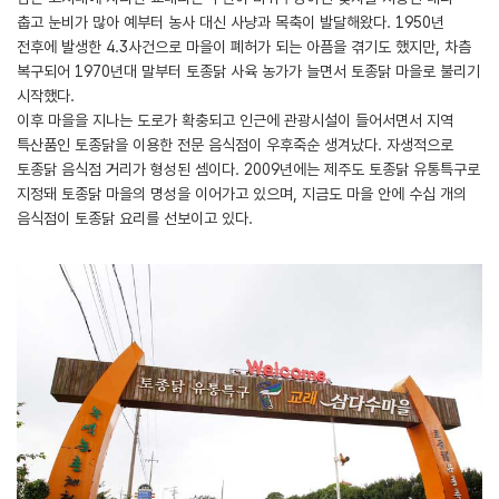
춥고 눈비가 많아 예부터 농사 대신 사냥과 목축이 발달해왔다. 1950년
전후에 발생한 4.3사건으로 마을이 폐허가 되는 아픔을 겪기도 했지만, 차츰
복구되어 1970년대 말부터 토종닭 사육 농가가 늘면서 토종닭 마을로 불리기
시작했다.
이후 마을을 지나는 도로가 확충되고 인근에 관광시설이 들어서면서 지역
특산품인 토종닭을 이용한 전문 음식점이 우후죽순 생겨났다. 자생적으로
토종닭 음식점 거리가 형성된 셈이다. 2009년에는 제주도 토종닭 유통특구로
지정돼 토종닭 마을의 명성을 이어가고 있으며, 지금도 마을 안에 수십 개의
음식점이 토종닭 요리를 선보이고 있다.