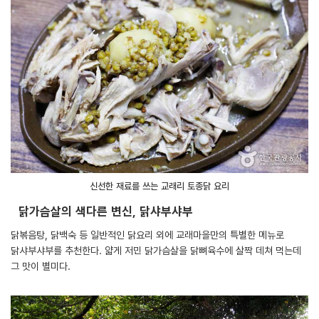
신선한 재료를 쓰는 교래리 토종닭 요리
닭가슴살의 색다른 변신, 닭샤부샤부
닭볶음탕, 닭백숙 등 일반적인 닭요리 외에 교래마을만의 특별한 메뉴로
닭샤부샤부를 추천한다. 얇게 저민 닭가슴살을 닭뼈육수에 살짝 데쳐 먹는데
그 맛이 별미다.