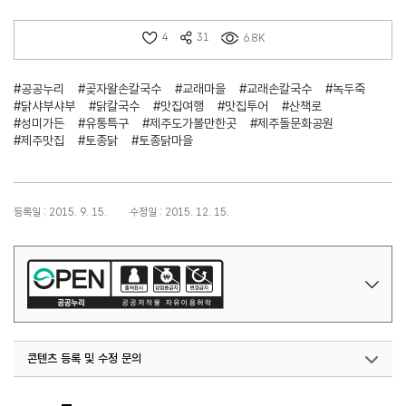
4
31
6.8K
#공공누리
#곶자왈손칼국수
#교래마을
#교래손칼국수
#녹두죽
#닭샤부샤부
#닭칼국수
#맛집여행
#맛집투어
#산책로
#성미가든
#유통특구
#제주도가볼만한곳
#제주돌문화공원
#제주맛집
#토종닭
#토종닭마을
등록일 : 2015. 9. 15.
수정일 : 2015. 12. 15.
콘텐츠 등록 및 수정 문의
국내디지털마케팅팀
033-371-2867