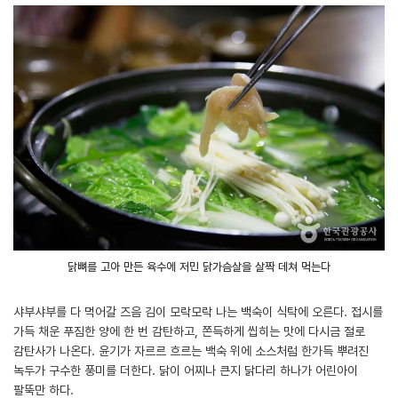
닭뼈를 고아 만든 육수에 저민 닭가슴살을 살짝 데쳐 먹는다
샤부샤부를 다 먹어갈 즈음 김이 모락모락 나는 백숙이 식탁에 오른다. 접시를
가득 채운 푸짐한 양에 한 번 감탄하고, 쫀득하게 씹히는 맛에 다시금 절로
감탄사가 나온다. 윤기가 자르르 흐르는 백숙 위에 소스처럼 한가득 뿌려진
녹두가 구수한 풍미를 더한다. 닭이 어찌나 큰지 닭다리 하나가 어린아이
팔뚝만 하다.