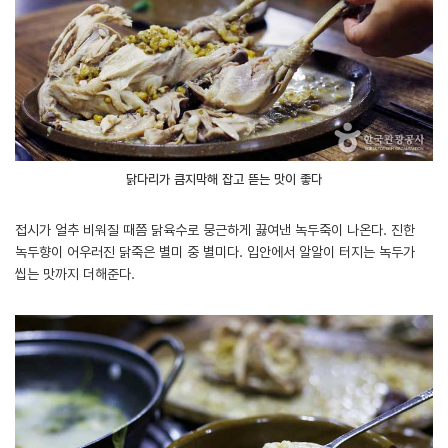
닭다리가 큼지막해 잡고 뜯는 맛이 좋다
접시가 얼추 비워질 때쯤 닭육수로 뭉근하게 끓여낸 녹두죽이 나온다. 진한
녹두향이 어우러진 닭죽은 별미 중 별미다. 입안에서 알알이 터지는 녹두가
씹는 맛까지 더해준다.