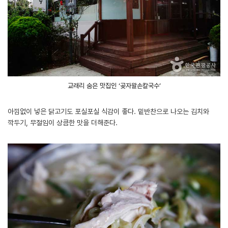
교래리 숨은 맛집인 ‘곶자왈손칼국수’
아낌없이 넣은 닭고기도 포실포실 식감이 좋다. 밑반찬으로 나오는 김치와
깍두기, 무절임이 상큼한 맛을 더해준다.