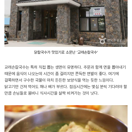
닭칼국수가 맛있기로 소문난 ‘교래손칼국수’
교래손칼국수는 특히 직접 뽑는 생면이 유명하다. 주문과 함께 면을 뽑아내기
때문에 음식이 나오는데 시간이 좀 걸리지만 쫀득한 면발이 좋다. 여기에
걸쭉하면서 구수한 국물이 마치 든든한 보양식을 먹는 듯한 느낌이다.
닭고기만 건져 먹어도 꽤나 배가 부르다. 점심시간에는 몇십 분씩 기다려야 할
만큼 손님들로 붐비니 식사시간을 살짝 비켜가는 것이 낫다.