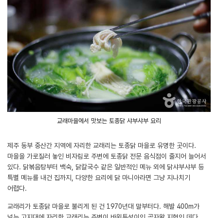
교래마을에서 맛보는 토종닭 샤부샤부 요리
제주 동부 중산간 지역에 자리한 교래리는 토종닭 마을로 유명한 곳이다.
마을을 가로질러 놓인 비자림로 주변에 토종닭 전문 음식점이 줄지어 늘어서
있다. 닭볶음탕부터 백숙, 닭칼국수 같은 일반적인 메뉴 외에 닭샤부샤부 등
특별 메뉴를 내건 집까지, 다양한 요리에 닭 마니아라면 그냥 지나치기
어렵다.
교래리가 토종닭 마을로 불리게 된 건 1970년대 말부터다. 해발 400m가
넘는 고지대에 자리한 교래리는 주변이 바위투성이인 곶자왈 지형인 데다