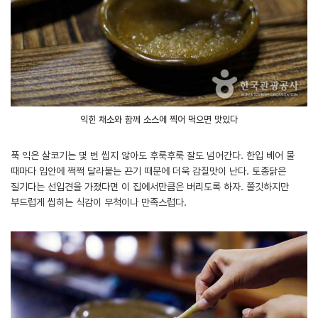
익힌 채소와 함께 소스에 찍어 먹으면 맛있다
푹 익은 살코기는 몇 번 씹지 않아도 후룩후룩 잘도 넘어간다. 한입 베어 물
때마다 입안에 쩍쩍 달라붙는 끈기 때문에 더욱 감칠맛이 난다. 토종닭은
질기다는 선입견을 가졌다면 이 집에서만큼은 버리도록 하자. 쫄깃하지만
부드럽게 씹히는 식감이 무척이나 만족스럽다.