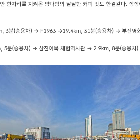
 동안 한자리를 지켜온 양다방의 달달한 커피 맛도 한결같다. 깡
, 3분(승용차) → F1963 →19.4km, 31분(승용차) → 부산영
, 5분(승용차) → 삼진어묵 체험역사관 → 2.9km, 8분(승용