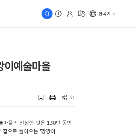
한국어
깡깡이예술마을
31
술마을의 진정한 멋은 130년 동안
고 집으로 돌아오는 ‘깡깡이