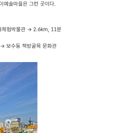
깡이예술마을은 그런 곳이다.
화체험박물관 → 2.6km, 11분
차) → 보수동 책방골목 문화관