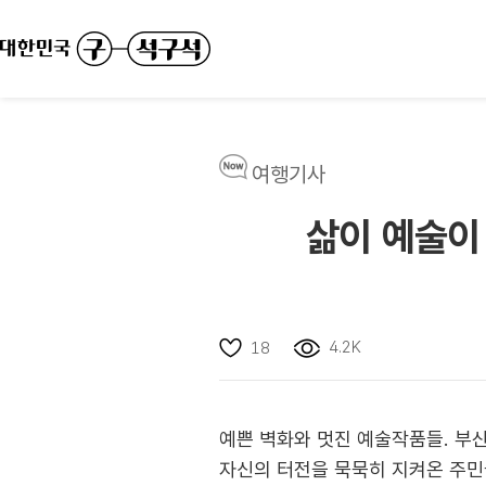
여행기사
삶이 예술이
4.2K
18
예쁜 벽화와 멋진 예술작품들. 부
자신의 터전을 묵묵히 지켜온 주민들