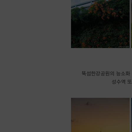
뚝섬한강공원의 능소화
성수역 또