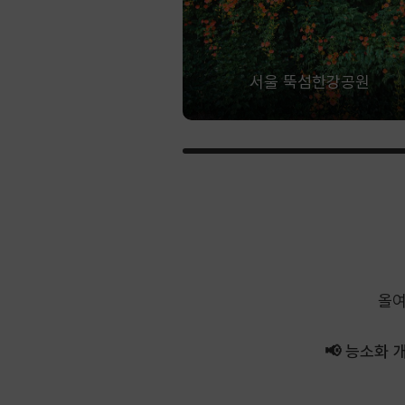
서울 뚝섬한강공원
올여
📢 능소화