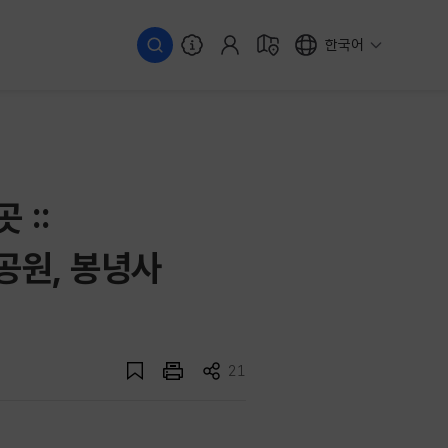
한국어
 ::
공원, 봉녕사
21