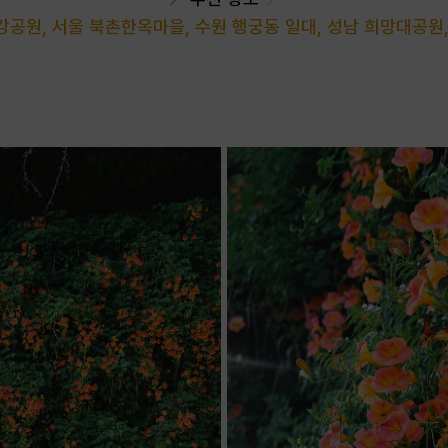
공원, 서울 북촌한옥마을, 수원 행궁동 일대, 성남 희망대공원