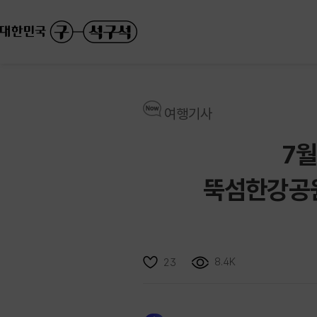
여행기사
7월
뚝섬한강공원
8.4K
23