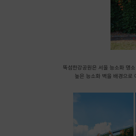
뚝섬한강공원은 서울 능소화 명소 
높은 능소화 벽을 배경으로 