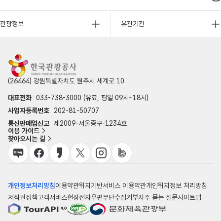
관광정보
유관기관
(26464) 강원특별자치도 원주시 세계로 10
대표전화
033-738-3000 (유료, 평일 09시~18시)
사업자등록번호
202-81-50707
통신판매업신고
제2009-서울중구-1234호
이용 가이드
찾아오시는 길
개인정보처리방침
이용약관
위치기반서비스 이용약관
개인위치정보 처리방침
저작권정책
고객서비스헌장
전자우편무단수집거부
자주 묻는 질문
사이트맵