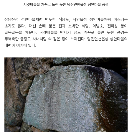
시곗바늘을 거꾸로 돌린 듯한 당진면천읍성 성안마을 풍경
상당산성 성안마을처럼 번듯한 식당도, 낙안읍성 성안마을처럼 예스러운
초가도 없다. 대신 손때 묻은 집과 소박한 식당, 이발소, 전파상 등이
골목골목을 채운다. 시곗바늘을 반세기 정도 거꾸로 돌린 듯한 풍경은
무뚝뚝한 충청도 사내처럼 속 깊은 정이 느껴진다. 당진면천읍성 성안마을의
매력이 여기에 있다.