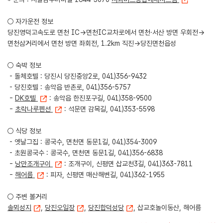
○ 자가운전 정보
당진영덕고속도로 면천 IC→면천IC교차로에서 면천·서산 방면 우회전→
면천삼거리에서 면천 방면 좌회전, 1.2km 직진→당진면천읍성
○ 숙박 정보
- 돌체호텔 : 당진시 당진중앙2로, 041)356-9432
- 당진호텔 : 송악읍 반촌로, 041)356-5757
-
DK호텔
: 송악읍 한진포구길, 041)358-9500
-
초락나루펜션
: 석문면 감목길, 041)353-5598
○ 식당 정보
- 옛날그집 : 콩국수, 면천면 동문1길, 041)354-3009
- 초원콩국수 : 콩국수, 면천면 동문1길, 041)356-6838
-
낭만조개구이
: 조개구이, 신평면 삽교천3길, 041)363-7811
-
해어름
: 피자, 신평면 매산해변길, 041)362-1955
○ 주변 볼거리
솔뫼성지
,
당진오일장
,
당진합덕성당
, 삽교호놀이동산, 해어름