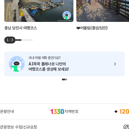
충남 당진시 여행코스
❤️어울림(홍성/당진)
1
/
3
국내 여행 계획 중인가요?
AI콕콕 플래너로
나만의
여행코스를 생성해 보세요!
관광안내
지역번호
관광정보 수정/신규요청