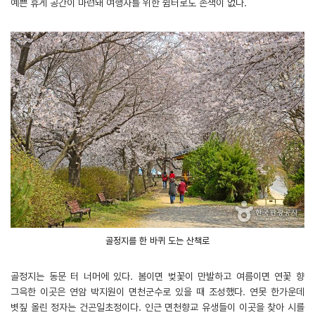
예쁜 휴게 공간이 마련돼 여행자를 위한 쉼터로도 손색이 없다.
골정지를 한 바퀴 도는 산책로
골정지는 동문 터 너머에 있다. 봄이면 벚꽃이 만발하고 여름이면 연꽃 향
그윽한 이곳은 연암 박지원이 면천군수로 있을 때 조성했다. 연못 한가운데
볏짚 올린 정자는 건곤일초정이다. 인근 면천향교 유생들이 이곳을 찾아 시를