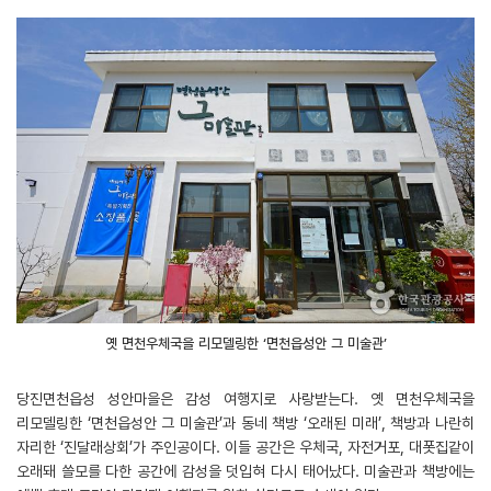
옛 면천우체국을 리모델링한 ‘면천읍성안 그 미술관’
당진면천읍성 성안마을은 감성 여행지로 사랑받는다. 옛 면천우체국을
리모델링한 ‘면천읍성안 그 미술관’과 동네 책방 ‘오래된 미래’, 책방과 나란히
자리한 ‘진달래상회’가 주인공이다. 이들 공간은 우체국, 자전거포, 대폿집같이
오래돼 쓸모를 다한 공간에 감성을 덧입혀 다시 태어났다. 미술관과 책방에는