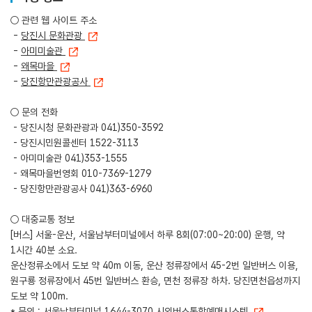
○ 관련 웹 사이트 주소
-
당진시 문화관광
-
아미미술관
-
왜목마을
-
당진항만관광공사
○ 문의 전화
- 당진시청 문화관광과 041)350-3592
- 당진시민원콜센터 1522-3113
- 아미미술관 041)353-1555
- 왜목마을번영회 010-7369-1279
- 당진항만관광공사 041)363-6960
○ 대중교통 정보
[버스] 서울-운산, 서울남부터미널에서 하루 8회(07:00~20:00) 운행, 약
1시간 40분 소요.
운산정류소에서 도보 약 40m 이동, 운산 정류장에서 45-2번 일반버스 이용,
원구룡 정류장에서 45번 일반버스 환승, 면천 정류장 하차. 당진면천읍성까지
도보 약 100m.
* 문의 : 서울남부터미널 1644-3070
시외버스통합예매시스템