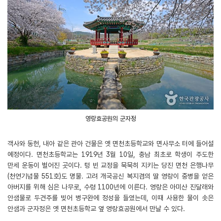
영랑효공원의 군자정
객사와 동헌, 내아 같은 관아 건물은 옛 면천초등학교와 면사무소 터에 들어설
예정이다. 면천초등학교는 1919년 3월 10일, 충남 최초로 학생이 주도한
만세 운동이 벌어진 곳이다. 텅 빈 교정을 묵묵히 지키는 당진 면천 은행나무
(천연기념물 551호)도 명물. 고려 개국공신 복지겸의 딸 영랑이 중병을 얻은
아버지를 위해 심은 나무로, 수령 1100년에 이른다. 영랑은 아미산 진달래와
안샘물로 두견주를 빚어 병구완에 정성을 들였는데, 이때 사용한 물이 솟은
안샘과 군자정은 옛 면천초등학교 옆 영랑효공원에서 만날 수 있다.