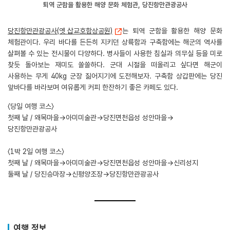
퇴역 군함을 활용한 해양 문화 체험관, 당진항만관광공사
당진항만관광공사(옛 삽교호함상공원)
는 퇴역 군함을 활용한 해양 문화
체험관이다. 우리 바다를 든든히 지키던 상륙함과 구축함에는 해군의 역사를
살펴볼 수 있는 전시물이 다양하다. 병사들이 사용한 침실과 의무실 등을 미로
찾듯 돌아보는 재미도 쏠쏠하다. 군대 시절을 떠올리고 싶다면 해군이
사용하는 무게 40kg 군장 짊어지기에 도전해보자. 구축함 상갑판에는 당진
앞바다를 바라보며 여유롭게 커피 한잔하기 좋은 카페도 있다.
〈당일 여행 코스〉
첫째 날 / 왜목마을→아미미술관→당진면천읍성 성안마을→
당진항만관광공사
〈1박 2일 여행 코스〉
첫째 날 / 왜목마을→아미미술관→당진면천읍성 성안마을→신리성지
둘째 날 / 당진승마장→신평양조장→당진항만관광공사
여행 정보