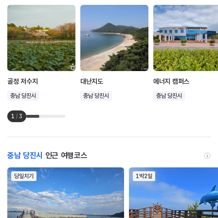
골정 저수지
대난지도
에너지 캠퍼스
충남 당진시
충남 당진시
충남 당진시
1
/
3
충남 당진시
인근 여행코스
당일치기
1박2일