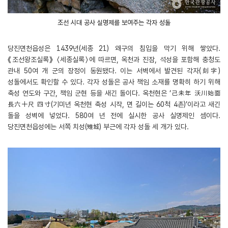
조선 시대 공사 실명제를 보여주는 각자 성돌
당진면천읍성은 1439년(세종 21) 왜구의 침입을 막기 위해 쌓았다.
《조선왕조실록》 〈세종실록〉에 따르면, 옥천과 진잠, 석성을 포함해 충청도
관내 50여 개 군의 장정이 동원됐다. 이는 서벽에서 발견된 각자(刻字)
성돌에서도 확인할 수 있다. 각자 성돌은 공사 책임 소재를 명확히 하기 위해
축성 연도와 구간, 책임 군현 등을 새긴 돌이다. 옥천현은 ‘己未年 沃川始面
長六十尺 四寸(기미년 옥천현 축성 시작, 면 길이는 60척 4촌)’이라고 새긴
돌을 성벽에 넣었다. 580여 년 전에 실시한 공사 실명제인 셈이다.
당진면천읍성에는 서쪽 치성(雉城) 부근에 각자 성돌 세 개가 있다.