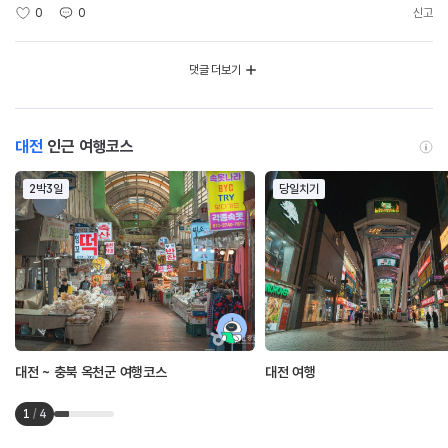
0
0
신고
댓글 더보기
대전
인근 여행코스
2박3일
당일치기
대전 ~ 충북 옥천군 여행코스
대전 여행
1
/
4