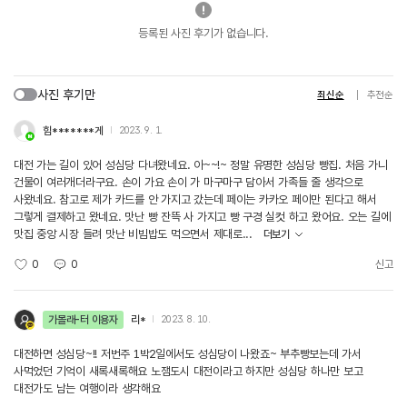
등록된 사진 후기가 없습니다.
사진 후기만
최신순
추천순
힘*******게
2023. 9. 1.
대전 가는 길이 있어 성심당 다녀왔네요. 아~~!~ 정말 유명한 성심당 빵집. 처음 가니
건물이 여러개더라구요. 손이 가요 손이 가 마구마구 담아서 가족들 줄 생각으로
사왔네요. 참고로 제가 카드를 안 가지고 갔는데 페이는 카카오 페이만 된다고 해서
그렇게 결제하고 왔네요. 맛난 빵 잔뜩 사 가지고 빵 구경 실컷 하고 왔어요. 오는 길에
맛집 중앙 시장 들려 맛난 비빔밥도 먹으면서 제대로...
더보기
0
0
신고
가볼래-터 이용자
리*
2023. 8. 10.
대전하면 성심당~!! 저번주 1박2일에서도 성심당이 나왔죠~ 부추빵보는데 가서
사먹었던 기억이 새록새록해요 노잼도시 대전이라고 하지만 성심당 하나만 보고
대전가도 남는 여행이라 생각해요