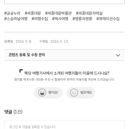
#공공누리
#세종대왕
#세종대왕박물관
#세종대왕자태실
#스승의날여행
#여행수집
#역사여행
#영릉과영릉
#큐레이션수집
등록일 : 2026. 5. 8.
수정일 : 2026. 5. 13.
콘텐츠 등록 및 수정 문의
국내디지털마케팅팀
033-371-2867
해당 여행기사에서 소개된 여행지들이 마음에 드시나요?
평가를 해주시면 개인화 추천 시 활용하여 최적의 여행지를 추천해 드리겠습니다.
좋아요!
별로예요
댓글
(
1
건)