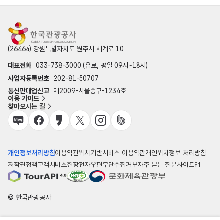
(26464) 강원특별자치도 원주시 세계로 10
대표전화
033-738-3000 (유료, 평일 09시~18시)
사업자등록번호
202-81-50707
통신판매업신고
제2009-서울중구-1234호
이용 가이드
찾아오시는 길
개인정보처리방침
이용약관
위치기반서비스 이용약관
개인위치정보 처리방침
저작권정책
고객서비스헌장
전자우편무단수집거부
자주 묻는 질문
사이트맵
© 한국관광공사