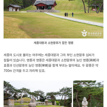
세종대왕과 소헌왕후가 잠든 영릉
세종의 도시로 불리는 여주에는 세종대왕과 그의 부인 소헌왕후 심씨가
잠들어 있습니다. 영릉과 영릉은 세종대왕과 소헌왕후의 능인 영릉(英陵)과
효종과 인선왕후의 능인 영릉(寧陵)을 함께 부르는 말이에요. 두 왕릉은 약
700m 간격을 두고 자리해 있죠.