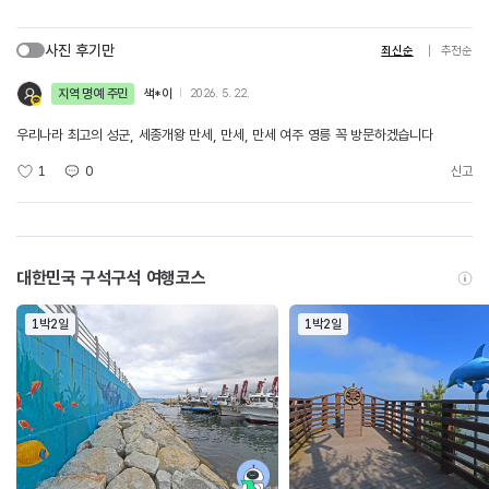
사진 후기만
최신순
추천순
지역 명예 주민
색*이
2026. 5. 22.
우리나라 최고의 성군, 세종개왕 만세, 만세, 만세 여주 영릉 꼭 방문하겠습니다
1
0
신고
대한민국 구석구석 여행코스
1박2일
1박2일