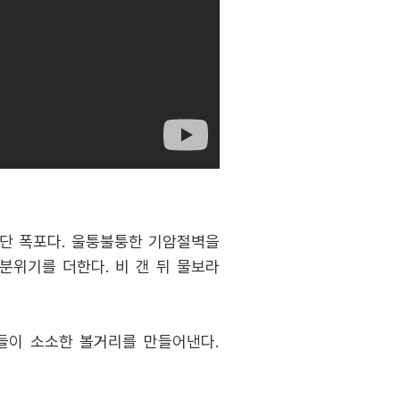
3단 폭포다. 울퉁불퉁한 기암절벽을
분위기를 더한다. 비 갠 뒤 물보라
들이 소소한 볼거리를 만들어낸다.