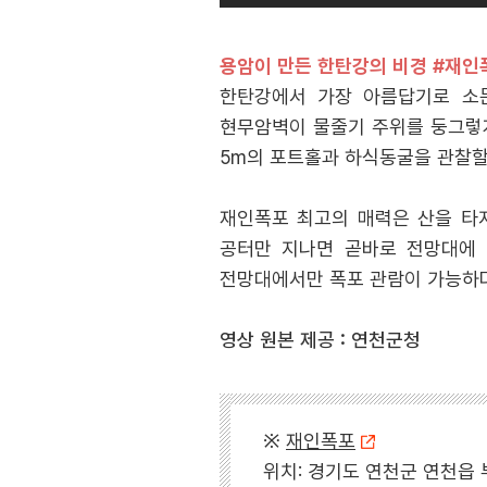
용암이 만든 한탄강의 비경 #재인
한탄강에서 가장 아름답기로 소문
현무암벽이 물줄기 주위를 둥그렇게
5m의 포트홀과 하식동굴을 관찰할
재인폭포 최고의 매력은 산을 타
공터만 지나면 곧바로 전망대에 
전망대에서만 폭포 관람이 가능하
영상 원본 제공 : 연천군청
※
재인폭포
위치: 경기도 연천군 연천읍