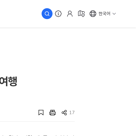
한국어
선여행
17