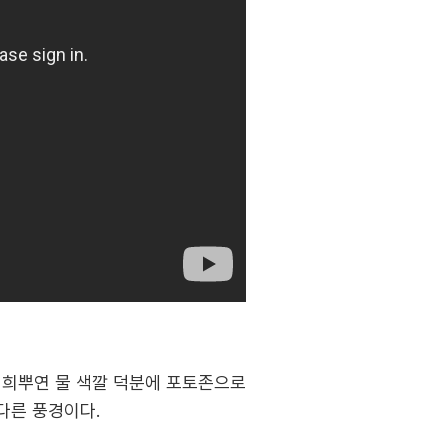
 희뿌연 물 색깔 덕분에 포토존으로
다른 풍경이다.