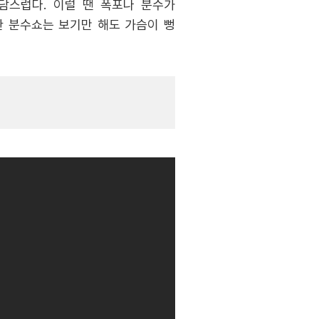
담스럽다. 이럴 땐 폭포나 분수가
한 분수쇼는 보기만 해도 가슴이 뻥