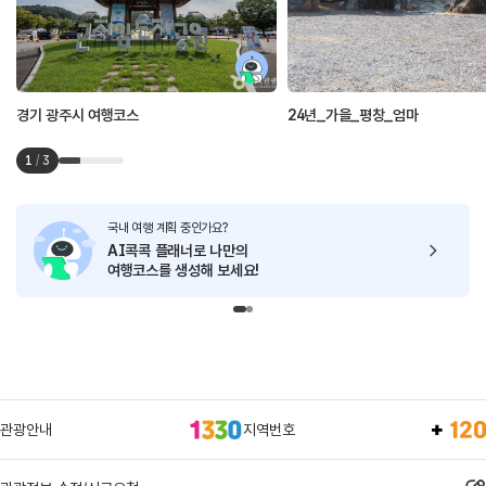
경기 광주시 여행코스
24년_가을_평창_엄마
1
/
3
국내 여행 계획 중인가요?
AI콕콕 플래너로
나만의
여행코스를 생성해 보세요!
관광안내
지역번호