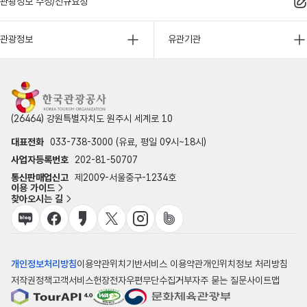
관광정보 수정/신규요청
관광정보
유관기관
(26464) 강원특별자치도 원주시 세계로 10
대표전화
033-738-3000 (유료, 평일 09시~18시)
사업자등록번호
202-81-50707
통신판매업신고
제2009-서울중구-1234호
이용 가이드
찾아오시는 길
개인정보처리방침
이용약관
위치기반서비스 이용약관
개인위치정보 처리방침
저작권정책
고객서비스헌장
전자우편무단수집거부
자주 묻는 질문
사이트맵