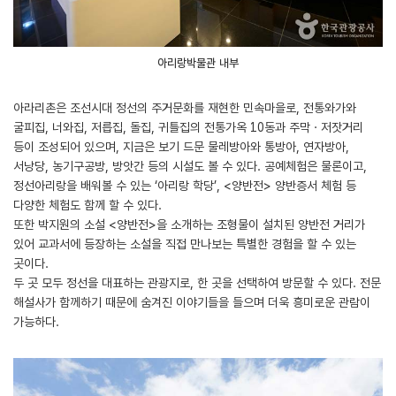
아리랑박물관 내부
아라리촌은 조선시대 정선의 주거문화를 재현한 민속마을로, 전통와가와
굴피집, 너와집, 저릅집, 돌집, 귀틀집의 전통가옥 10동과 주막ㆍ저잣거리
등이 조성되어 있으며, 지금은 보기 드문 물레방아와 통방아, 연자방아,
서낭당, 농기구공방, 방앗간 등의 시설도 볼 수 있다. 공예체험은 물론이고,
정선아리랑을 배워볼 수 있는 ‘아리랑 학당’, <양반전> 양반증서 체험 등
다양한 체험도 함께 할 수 있다.
또한 박지원의 소설 <양반전>을 소개하는 조형물이 설치된 양반전 거리가
있어 교과서에 등장하는 소설을 직접 만나보는 특별한 경험을 할 수 있는
곳이다.
두 곳 모두 정선을 대표하는 관광지로, 한 곳을 선택하여 방문할 수 있다. 전문
해설사가 함께하기 때문에 숨겨진 이야기들을 들으며 더욱 흥미로운 관람이
가능하다.