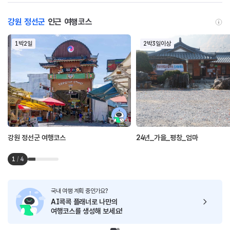
강원 정선군
인근 여행코스
1박2일
2박3일이상
강원 정선군 여행코스
24년_가을_평창_엄마
1
/
4
국내 여행 계획 중인가요?
AI콕콕 플래너로
나만의
여행코스를 생성해 보세요!