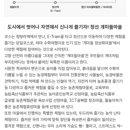
도시에서 벗어나 자연에서 신나게 즐기자! 정선 개미들마을
코스는 청량리역에서 만나, E-Train을 타고 정선으로 이동하여 다양한 체험을
즐기는 당일코스로, 테마 수학여행지로 인기 있는 ‘개미들 정보화마을’에서
다양한 체험에 참여하는 것으로 시작된다.
고향 산천의 아름다움을 그대로 간직한 ‘개미들마을’은 주민들이 개미처럼
부지런하다는 뜻에서 붙여진 독특한 이름이라고 한다.
시원한 계곡에서 맨손으로 송어를 직접 잡아보고, 흙내음을 맡으며 수확의
기쁨을 누릴 수 있는 농경체험부터 우리의 전통문화인 사물놀이, 농경박물관
견학하기, 직접 떡메를 쳐 만드는 인절미 먹기, 자전거 타며 농촌풍경 즐기기
등 다양하고 즐거운 체험을 즐길 수 있는 농촌체험마을로, 교육부와
농림축산식품부가 주관하는 농어촌인성학교 선정마을, 농림축산식품부
글로벌 농촌체험관광 육성사업 선정마을, ICT융복합 창조마을, 물놀이하기
좋은 농촌체험휴양마을 등에 선정된 바 있다.
또한 마을에서 진행하는 특별한 체험이 있는데, 두드리며 즐기는 농악 난타
체험이다. 즐거운 우리 가락에 맞춰 장단을 춰보면서 즐거움이 밀려오는
흥겨운 체험으로, 신명나는 우리 소리에 가슴도 뻥~ 뚤리고, 스트레스도 싹~