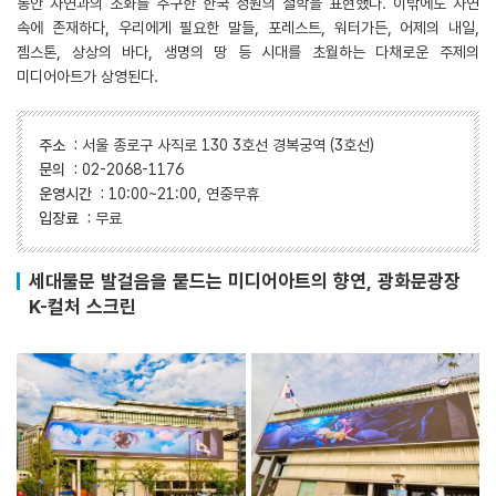
동안 자연과의 조화를 추구한 한국 정원의 철학을 표현했다. 이밖에도 자연
속에 존재하다, 우리에게 필요한 말들, 포레스트, 워터가든, 어제의 내일,
젬스톤, 상상의 바다, 생명의 땅 등 시대를 초월하는 다채로운 주제의
미디어아트가 상영된다.
주소
:
서울 종로구 사직로 130 3호선 경복궁역 (3호선)
문의
:
02-2068-1176
운영시간
:
10:00~21:00, 연중무휴
입장료
:
무료
세대불문 발걸음을 붙드는 미디어아트의 향연, 광화문광장
K-컬처 스크린