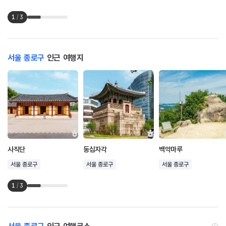
1
/
3
서울 종로구
인근 여행지
사직단
동십자각
백악마루
서울 종로구
서울 종로구
서울 종로구
1
/
3