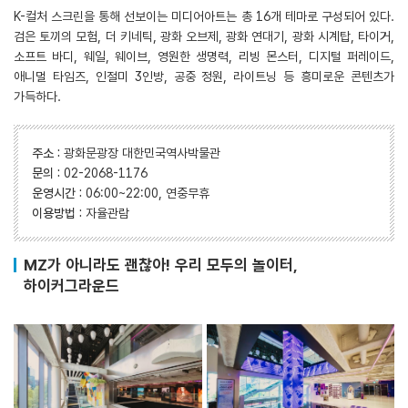
K-컬처 스크린을 통해 선보이는 미디어아트는 총 16개 테마로 구성되어 있다.
검은 토끼의 모험, 더 키네틱, 광화 오브제, 광화 연대기, 광화 시계탑, 타이거,
소프트 바디, 웨일, 웨이브, 영원한 생명력, 리빙 몬스터, 디지털 퍼레이드,
애니멀 타임즈, 인절미 3인방, 공중 정원, 라이트닝 등 흥미로운 콘텐츠가
가득하다.
주소
:
광화문광장 대한민국역사박물관
문의
:
02-2068-1176
운영시간
:
06:00~22:00, 연중무휴
이용방법
:
자율관람
MZ가 아니라도 괜찮아! 우리 모두의 놀이터,
하이커그라운드