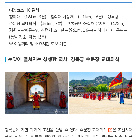
여행코스 : K-컬처
청와대 - (161m, 3분) - 청와대 사랑채 - (1.1km, 16분) - 경복궁
수문장 교대의식 – (455m, 7분) – 경복궁역 K-컬처 뮤지엄 – (472m,
7분) – 광화문광장 K-컬처 스크린 – (961m, 16분) – 하이커그라운드 –
(동일 장소, 이동 없음)
※ 이동거리 및 소요시간 도보 기준
눈앞에 펼쳐지는 생생한 역사, 경복궁 수문장 교대의식
경복궁에 가면 과거의 조선을 만날 수 있다.
수문장 교대의식
은 조선시대
궁궐 생활 중 일부를 재현한 행사로 누구나 한 번쯤 발길을 멈출 만큼