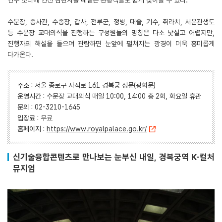
연주 소리에 연신 감탄사를 내뱉는 관광객들도 쉽게 찾아볼 수 있다.
수문장, 종사관, 수종장, 갑사, 전루군, 정병, 대졸, 기수, 취라치, 서운관생도
등 수문장 교대의식을 진행하는 구성원들의 명칭은 다소 낯설고 어렵지만,
진행자의 해설을 들으며 관람하면 눈앞에 펼쳐지는 광경이 더욱 흥미롭게
다가온다.
주소
:
서울 종로구 사직로 161 경복궁 정문(광화문)
운영시간
:
수문장 교대의식 매일 10:00, 14:00 총 2회, 화요일 휴관
문의
:
02-3210-1645
입장료
:
무료
홈페이지
:
https://www.royalpalace.go.kr/
신기술융합콘텐츠로 만나보는 눈부신 내일, 경복궁역 K-컬처
뮤지엄