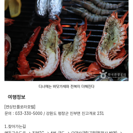
디너에는 바닷가재와 전복이 더해진다
여행정보
[켄싱턴플로라호텔]
문의 : 033-330-5000 / 강원도 평창군 진부면 진고개로 231
1.찾아가는길
영동고속도로 → 진부IC → 6번 국도 → 오대산국립공원(월정사 방면) →