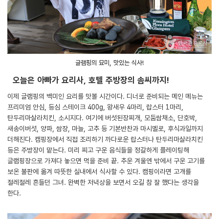
글램핑의 묘미, 맛있는 식사!
오늘은 아빠가 요리사, 호텔 주방장의 솜씨까지!
이제 글램핑의 백미인 요리를 맛볼 시간이다. 디너로 준비되는 메인 메뉴는
프리미엄 안심, 등심 스테이크 400g, 왕새우 4마리, 랍스터 1마리,
탄두리마살라치킨, 소시지다. 여기에 버섯된장찌개, 모둠쌈채소, 단호박,
새송이버섯, 양파, 쌈장, 마늘, 고추 등 기본반찬과 마시멜로, 후식과일까지
더해진다. 캠핑장에서 직접 조리하기 까다로운 랍스터나 탄두리마살라치킨
등은 주방장이 맡는다. 미리 찌고 구운 음식들을 정갈하게 플레이팅해
글램핑장으로 가져다 놓으면 먹을 준비 끝. 추운 겨울엔 밖에서 구운 고기를
보온 불판에 옮겨 따뜻한 실내에서 식사할 수 있다. 캠핑이라면 고개를
절레절레 흔들던 그녀. 완벽한 저녁상을 보면서 오길 참 잘 했다는 생각을
한다.