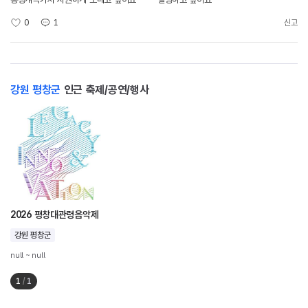
0
1
신고
강원 평창군
인근 축제/공연/행사
2026 평창대관령음악제
강원 평창군
null ~ null
1
/
1