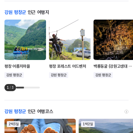
강원 평창군
인근 여행지
평창 어름치마을
평창 포레스트 어드벤처
백룡동굴 (강원고생대 국가지질공원)
강원 평창군
강원 평창군
강원 평창군
1
/
3
강원 평창군
인근 여행코스
2박3일
1박2일