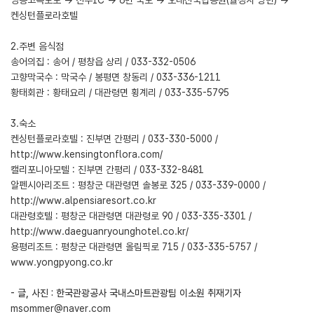
켄싱턴플로라호텔
2.주변 음식점
송어의집 : 송어 / 평창읍 상리 / 033-332-0506
고향막국수 : 막국수 / 봉평면 창동리 / 033-336-1211
황태회관 : 황태요리 / 대관령면 횡계리 / 033-335-5795
3.숙소
켄싱턴플로라호텔 : 진부면 간평리 / 033-330-5000 /
http://www.kensingtonflora.com/
캘리포니아모텔 : 진부면 간평리 / 033-332-8481
알펜시아리조트 : 평창군 대관령면 솔봉로 325 / 033-339-0000 /
http://www.alpensiaresort.co.kr
대관령호텔 : 평창군 대관령면 대관령로 90 / 033-335-3301 /
http://www.daeguanryounghotel.co.kr/
용평리조트 : 평창군 대관령면 올림픽로 715 / 033-335-5757 /
www.yongpyong.co.kr
- 글, 사진 : 한국관광공사 국내스마트관광팀 이소원 취재기자
msommer@naver.com