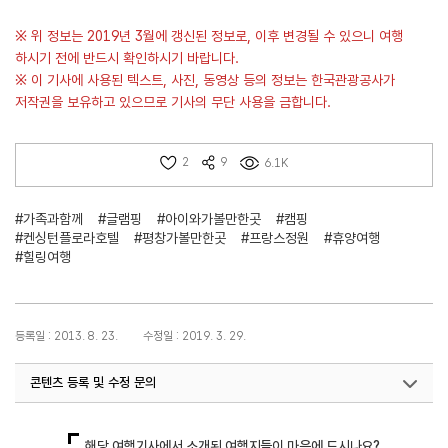
※ 위 정보는 2019년 3월에 갱신된 정보로, 이후 변경될 수 있으니 여행
하시기 전에 반드시 확인하시기 바랍니다.
※ 이 기사에 사용된 텍스트, 사진, 동영상 등의 정보는 한국관광공사가
저작권을 보유하고 있으므로 기사의 무단 사용을 금합니다.
2
9
6.1K
#가족과함께
#글램핑
#아이와가볼만한곳
#캠핑
#켄싱턴플로라호텔
#평창가볼만한곳
#프랑스정원
#휴양여행
#힐링여행
등록일 : 2013. 8. 23.
수정일 : 2019. 3. 29.
콘텐츠 등록 및 수정 문의
국내디지털마케팅팀
033-371-2867
해당 여행기사에서 소개된 여행지들이 마음에 드시나요?