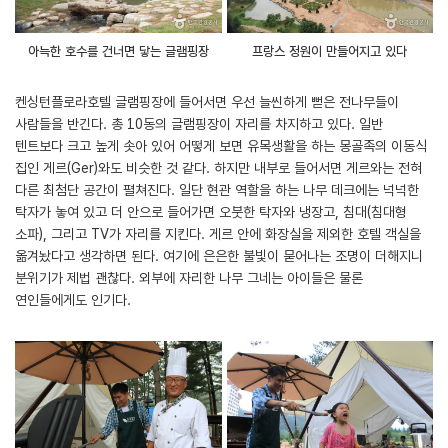
아늑한 호수를 건너면 닿는 글램핑장
프랑스 정원이 만들어지고 있다
켄싱턴플로라호텔 글램핑장에 들어서면 우선 늘씬하게 뻗은 전나무들이
사람들을 반긴다. 총 10동의 글램핑장이 자리를 차지하고 있다. 일반
텐트보다 크고 높게 솟아 있어 어떻게 보면 유목생활을 하는 몽골족의 이동식
집인 게르(Ger)와도 비슷한 것 같다. 하지만 내부로 들어서면 게르와는 전혀
다른 최첨단 공간이 펼쳐진다. 일단 현관 역할을 하는 나무 데크에는 넉넉한
탁자가 놓여 있고 더 안으로 들어가면 오붓한 탁자와 냉장고, 침대(침대형
소파), 그리고 TV가 자리를 지킨다. 게르 안에 화장실을 제외한 호텔 객실을
옮겨놨다고 생각하면 된다. 여기에 은은한 불빛이 묻어나는 조명이 더해지니
분위기가 제법 괜찮다. 외부에 자리한 나무 그네는 아이들은 물론
연인들에게도 인기다.