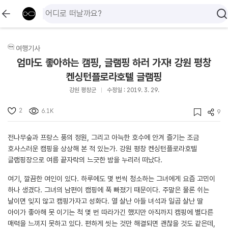
여행기사
엄마도 좋아하는 캠핑, 글램핑 하러 가자! 강원 평창
켄싱턴플로라호텔 글램핑
강원 평창군
수정일 : 2019. 3. 29.
2
6.1K
9
전나무숲과 프랑스 풍의 정원, 그리고 아늑한 호수에 안겨 즐기는 조금
호사스러운 캠핑을 상상해 본 적 있는가. 강원 평창 켄싱턴플로라호텔
글램핑장으로 여름 끝자락의 느긋한 밤을 누리러 떠났다.
여기, 깔끔한 여인이 있다. 하루에도 몇 번씩 청소하는 그녀에게 요즘 고민이
하나 생겼다. 그녀의 남편이 캠핑에 푹 빠졌기 때문이다. 주말은 물론 쉬는
날이면 잊지 않고 캠핑가자고 성화다. 열 살난 아들 녀석과 일곱 살난 딸
아이가 좋아해 못 이기는 척 몇 번 따라가긴 했지만 아직까지 캠핑에 별다른
매력을 느끼지 못하고 있다. 편하게 씻는 것만 해결되면 괜찮을 것도 같은데,