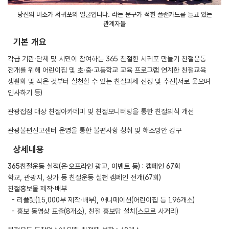
당신의 미소가 서귀포의 얼굴입니다. 라는 문구가 적힌 플랜카드를 들고 있는
관계자들
기본 개요
각급 기관․단체 및 시민이 참여하는 365 친절한 서귀포 만들기 친절운동
전개를 위해 어린이집 및 초․중․고등학교 교육 프로그램 연계한 친절교육
생활화 및 작은 것부터 실천할 수 있는 친절과제 선정 및 추진(서로 웃으며
인사하기 등)
관광접점 대상 친절아카데미 및 친절모니터링을 통한 친절의식 개선
관광불편신고센터 운영을 통한 불편사항 청취 및 해소방안 강구
상세내용
365친절운동 실적(온·오프라인 광고, 이벤트 등) : 캠페인 67회
학교, 관광지, 상가 등 친절운동 실천 캠페인 전개(67회)
친절홍보물 제작·배부
- 리플릿(15,000부 제작·배부), 애니메이션(어린이집 등 196개소)
- 홍보 동영상 표출(8개소), 친절 홍보탑 설치(스모르 사거리)