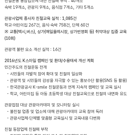
친절운동 동참업소에 대한 친절패 부착 : 40개소
숙박 19개소, 관광지 9개소, 음식점 7개소, 기타 5개소
관광사업체 종사자 친절교육 실적 : 1,085건
학교·어린이집 267건, 음식·숙박 758건, 단체 60건
※ 교통(택시,버스), 상가(매일올레시장, 상가번영회 등) 취약대상 집중 교육
(10회)
관광객 불편 요소 개선 실적 : 16건
2016년도 K스마일 캠페인 및 환대/수용태세 개선 계획
민간주도의 친절운동 전개
- 시민들의 자발적 참여 확대 및 친절의 일상화
- 관광객 및 시민들의 감성을 자극할 수 있는 홍보수단 활용(SNS 등 활용)
- 한국관광공사 K-smile 친절운동과 연계 지속적 캠페인 및 교육 실시
- 학교, 어린이집 등 아동 초등학생 대상 친절교육으로 친절의 내면화 유도
관광접점 대상 관광아카데미 및 모니터링 실시
- 불친절 업종 및 업소에 대해 관광아카데미 교육 참여 독려
- 관광사업체·단체별 맟춤형 교육실시 및 교육내용 다변화
친절 동참업체 친절패 부착