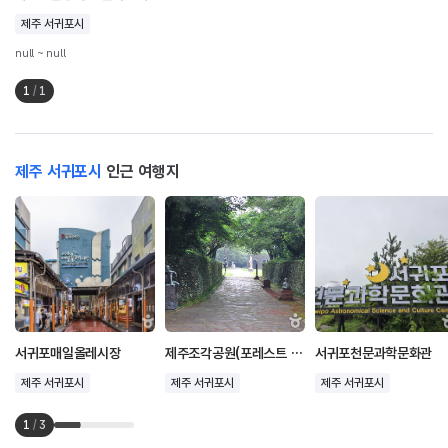
제주 서귀포시
null ~ null
1
/
1
제주 서귀포시
인근 여행지
서귀포매일올레시장
제주조각공원(포레스트 판타지아)
서귀포천문과학문화관
제주 서귀포시
제주 서귀포시
제주 서귀포시
1
/
3