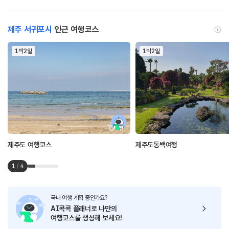
제주 서귀포시
인근 여행코스
1박2일
1박2일
제주도 여행코스
제주도동백여행
1
/
4
국내 여행 계획 중인가요?
AI콕콕 플래너로
나만의
여행코스를 생성해 보세요!