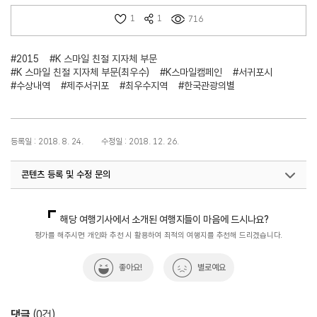
1
1
716
#2015
#K 스마일 친절 지자체 부문
#K 스마일 친절 지자체 부문(최우수)
#K스마일캠페인
#서귀포시
#수상내역
#제주서귀포
#최우수지역
#한국관광의별
등록일 : 2018. 8. 24.
수정일 : 2018. 12. 26.
콘텐츠 등록 및 수정 문의
국민관광전략팀(한국관광의별)
033-738-3445
해당 여행기사에서 소개된 여행지들이 마음에 드시나요?
평가를 해주시면 개인화 추천 시 활용하여 최적의 여행지를 추천해 드리겠습니다.
좋아요!
별로예요
댓글
(
0
건)