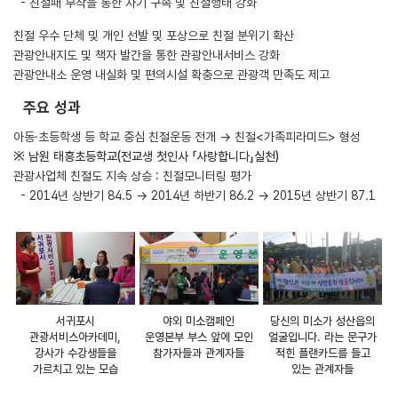
- 친절패 부착을 통한 자기 구속 및 친절행태 강화
친절 우수 단체 및 개인 선발 및 포상으로 친절 분위기 확산
관광안내지도 및 책자 발간을 통한 관광안내서비스 강화
관광안내소 운영 내실화 및 편의시설 확충으로 관광객 만족도 제고
주요 성과
아동․초등학생 등 학교 중심 친절운동 전개 → 친절<가족피라미드> 형성
※ 남원 태흥초등학교(전교생 첫인사 「사랑합니다」실천)
관광사업체 친절도 지속 상승 : 친절모니터링 평가
- 2014년 상반기 84.5 → 2014년 하반기 86.2 → 2015년 상반기 87.1
서귀포시
야외 미소캠페인
당신의 미소가 성산읍의
관광서비스아카데미,
운영본부 부스 앞에 모인
얼굴입니다. 라는 문구가
강사가 수강생들을
참가자들과 관계자들
적힌 플랜카드를 들고
가르치고 있는 모습
있는 관계자들