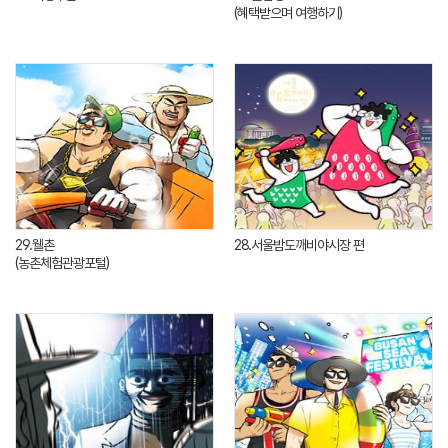
(혜택받으며 여행하기)
29.웰촌
28.서울밤도깨비야시장 편
(농촌체험관광포털)