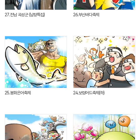
27.전남 곡성군 (납량특집)
26.부산바다축제
25.봉화은어축제
24.보령머드축제(하)