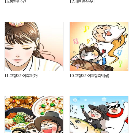
13.봄여행주간
12.태안 봄꽃축제
11.고령대가야축제(하)
10.고령대가야체험축제(상)