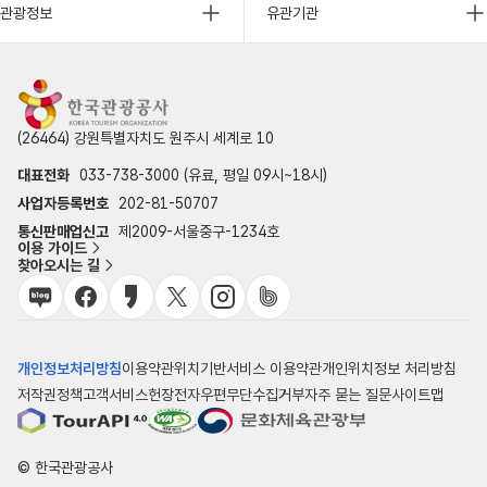
관광정보
유관기관
(26464) 강원특별자치도 원주시 세계로 10
대표전화
033-738-3000 (유료, 평일 09시~18시)
사업자등록번호
202-81-50707
통신판매업신고
제2009-서울중구-1234호
이용 가이드
찾아오시는 길
개인정보처리방침
이용약관
위치기반서비스 이용약관
개인위치정보 처리방침
저작권정책
고객서비스헌장
전자우편무단수집거부
자주 묻는 질문
사이트맵
© 한국관광공사