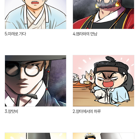
5.미래로 가다
4.염라와의 만남
3.장맛비
2.장터에서의 하루