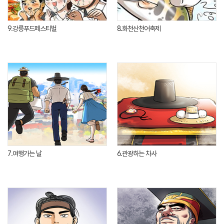
9.강릉푸드페스티벌
8.화천산천어축제
7.여행가는 날
6.관광하는 차사