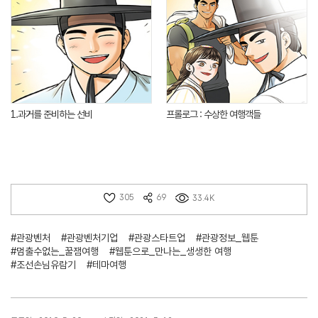
1.과거를 준비하는 선비
프롤로그 : 수상한 여행객들
305
69
33.4K
#관광벤처
#관광벤처기업
#관광스타트업
#관광정보_웹툰
#멈출수없는_꿀잼여행
#웹툰으로_만나는_생생한 여행
#조선손님유람기
#테마여행