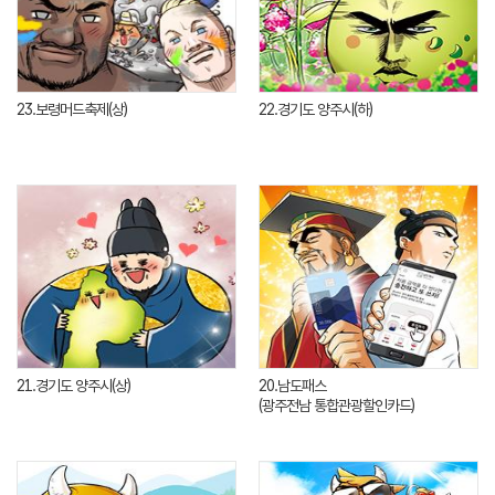
23.보령머드축제(상)
22.경기도 양주시(하)
21.경기도 양주시(상)
20.남도패스
(광주전남 통합관광할인카드)