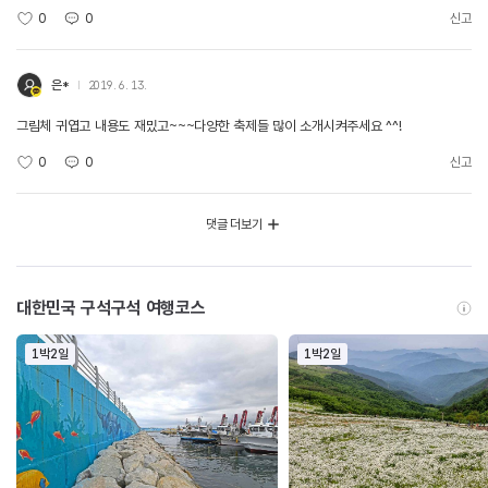
0
0
신고
은*
2019. 6. 13.
그림체 귀엽고 내용도 재밌고~~~다양한 축제들 많이 소개시켜주세요 ^^!
0
0
신고
댓글 더보기
대한민국 구석구석 여행코스
1박2일
1박2일