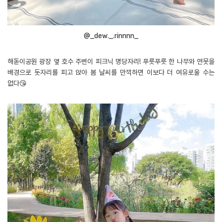
@_dew._.rinnnn_
해돋이공원 광장 옆 호수 주변이 피크닉 명당자리! 푸릇푸릇 한 나무와 연못을
배경으로 돗자리를 피고 앉아 봄 날씨를 만끽하면 이보다 더 여유로울 수는
없다😘