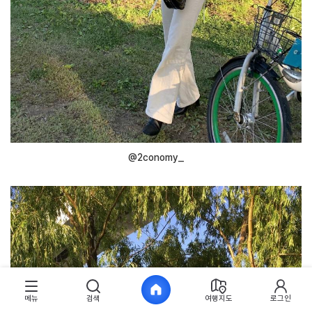
@2conomy_
메뉴
검색
여행지도
로그인