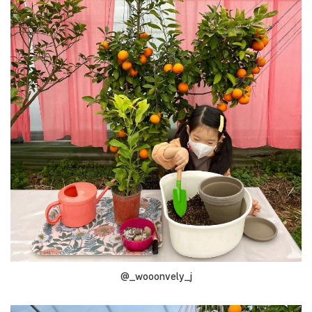
@_wooonvely_j